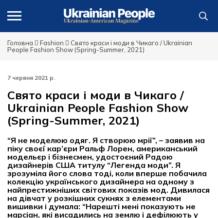
Головна
Fashion
Свято краси і моди в Чикаго / Ukrainian
People Fashion Show (Spring-Summer, 2021)
7 червня 2021 р.
Свято краси і моди в Чикаго /
Ukrainian People Fashion Show
(Spring-Summer, 2021)
“Я не моделюю одяг. Я створюю мрії”, – заявив на
піку своєї кар’єри Ральф Лорен, американський
модельєр і бізнесмен, удостоєний Радою
дизайнерів США титулу “Легенда моди”. Я
зрозуміла його слова тоді, коли вперше побачила
колекцію українського дизайнера на одному з
найпрестижніших світових показів мод. Дивилася
на дівчат у розкішних сукнях з елементами
вишивки і думала: “Нарешті мені показують не
марсіан, які висадились на землю і дефілюють у