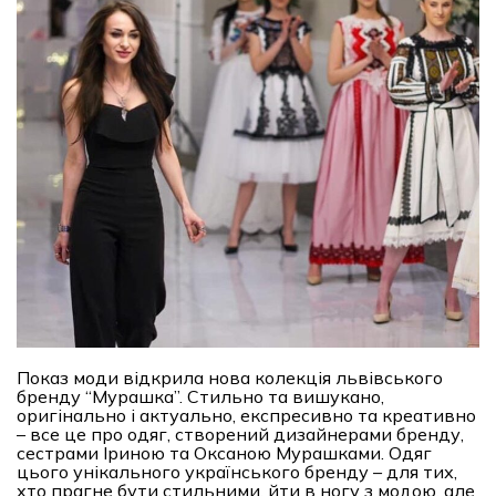
Показ моди відкрила нова колекція львівського
бренду “Мурашка”. Стильно та вишукано,
оригінально і актуально, експресивно та креативно
– все це про одяг, створений дизайнерами бренду,
сестрами Іриною та Оксаною Мурашками. Одяг
цього унікального українського бренду – для тих,
хто прагне бути стильними, йти в ногу з модою, але