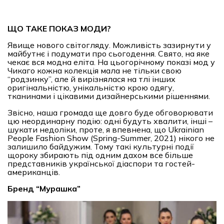
ЩО ТАКЕ ПОКАЗ МОДИ?
Явище нового світогляду. Можливість зазирнути у
майбутнє і подумати про сьогодення. Свято, на яке
чекає вся модна еліта. На цьогорічному показі мод у
Чикаго кожна колекція мала не тільки свою
“родзинку”, але й вирізнялася на тлі інших
оригінальністю, унікальністю крою одягу,
тканинами і цікавими дизайнерськими рішеннями.
Звісно, наша громада ще довго буде обговорювати
цю неординарну подію: одні будуть хвалити, інші –
шукати недоліки, проте, я впевнена, що Ukrainian
People Fashion Show (Spring-Summer, 2021) нікого не
залишило байдужим. Тому такі культурні події
щороку збирають під одним дахом все більше
представників української діаспори та гостей-
американців.
Бренд “Мурашка”