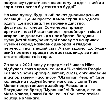
чомусь футуристично-неземному, а одяг, який я з
гордістю носила б у свята та будні”.
На мою думку, будь-який показ дизайнерських
колекцій – це не просто демонстрація модного
одягу. Це вистава, театральне дійство,
фестиваль, танець. Саме через призму
артистичності й святковості, дизайнер чіткіше і
яскравіше доносить до нас образи. Завдяки
музиці/стайлінгу/режисурі показу та на крилах
музики і серед казкових декорацій глядачі
переносяться в інший світ. А всім відомо, що будь-
який предмет краще продається, якщо за ним
стоять образ та історія.
7 травня 2021 року у передмісті Чикаго Niles
відбулося свято краси та моди “Ukrainian People
Fashion Show (Spring-Summer, 2021), організоване
діаспорівським часописом “Ukrainian People”. Свої
колекції на подіумі банкетного залу Lone Tree
Manor представили дизайнер Роксолана
Богуцька та бренд “Мурашка” зі Львова, а також
Mate Vaman, Laurel Bridal та La Coquette atelier-
boutique з Чикаго.