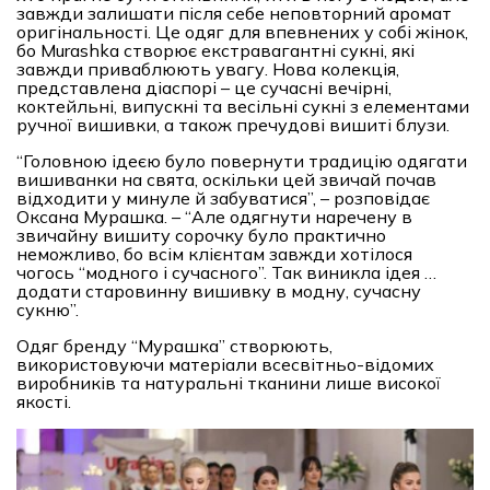
завжди залишати після себе неповторний аромат
оригінальності. Це одяг для впевнених у собі жінок,
бо Murashka створює екстравагантні сукні, які
завжди приваблюють увагу. Нова колекція,
представлена діаспорі – це сучасні вечірні,
коктейльні, випускні та весільні сукні з елементами
ручної вишивки, а також пречудові вишиті блузи.
“Головною ідеєю було повернути традицію одягати
вишиванки на свята, оскільки цей звичай почав
відходити у минуле й забуватися”, – розповідає
Оксана Мурашка. – “Але одягнути наречену в
звичайну вишиту сорочку було практично
неможливо, бо всім клієнтам завжди хотілося
чогось “модного і сучасного”. Так виникла ідея …
додати старовинну вишивку в модну, сучасну
сукню”.
Одяг бренду “Мурашка” створюють,
використовуючи матеріали всесвітньо-відомих
виробників та натуральні тканини лише високої
якості.