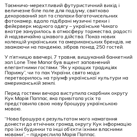
Таємничо-мерехтливий футуристичний вихід і
величезне біле поле для подіуму, святково
декорований зал та спалахи багаточисельних
фотокамер, вдало підібрані музичні треки і
фейєрверк модного одягу – українське Чикаго
вкотре занурилось в атмосферу торжества, радості
й надзвичайно цікавого дійства. Показ нових
колекцій українських та американських брендів, не
зважаючи на пандемію, зібрав понад 250 гостей.
У п’ятницю ввечері, 7 травня, вишуканий банкетний
зал Lone Tree Manor був вщент заповнений
елегантними гостями. “Як у кращих традиціях
Парижу”, чи то пак України, свято моди
перетворилось на тріумф української культури на
американській землі.
Перед гостями вечора виступила скарбник округу
Кук Марія Паппас, яка привітала усіх та
представила свою нову брошуру українською
мовою.
“Нова брошура є результатом мого намагання
донести до етнічних громад округу Кук інформацію
про їхні будинки та інші об’єкти їхніми власними
мовами”, – підкреслила Марія Паппас.