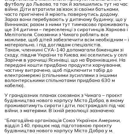
футболу до Львова, та так й залишились тут на час
війни. Діти втратили зв’язок зі своїми батьками,
часто пригнічені й мріють повернутись додому.
Зараз вони перебувають у дитячому будинку, що у
Винниках; разом з ними тут тимчасово проживають
ще 34 дитини – переселенці з сиротинців Харкова і
Мелітополя. Союзянки з Чикаго роблять все
можливе, щоб дітей забезпечити всім необхідним – і
матеріально, і під доглядом спеціалістів.
Також, членкині СУА-140 допомагали біженцям зі
сходу, півдня України та Києва, які оселились у селі
Заріччя в урочищі Ясинівці, що на Франківщині. На
передані кошти придбано продукти харчування,
частину витрачено, щоб підключити табір до
електромережі (спільними зусиллями з іншими
волонтерськими спільнотами придбано 630 м
кабелю).
У грандіозних планах союзянок з Чикаго – проєкт
будівництва нового корпусу Місто Добра, в якому
проживатимуть сироти і діти, постраждалі під час
війни, з матерями. В їхній резолюції зазначено:
“Благодійна організація Союз Українок Америки,
відділ 140, працює над підготовкою проєкту
будівництва нового корпусу Місто Добра у м.