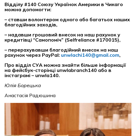
Відділу #140 Союзу Українок Америки в Чикаго
можна допомогти:
– ставши волонтером одного або багатьох наших
благодійних заходів,
– надавши грошовий внесок на наш рахунок у
кредитівці “Самопоміч” (Selfreliance #170015),
– перерахувавши благодійний внесок на наш
рахунок через PayPal:
unwlachi140@gmail.com
,
Про відділ СУА можна знайти більше інформації
на фейсбук-сторінці unwlabranch140 або в
інстаграмі – unwla140.
Юлія Борецька
Анастасія Радюшина