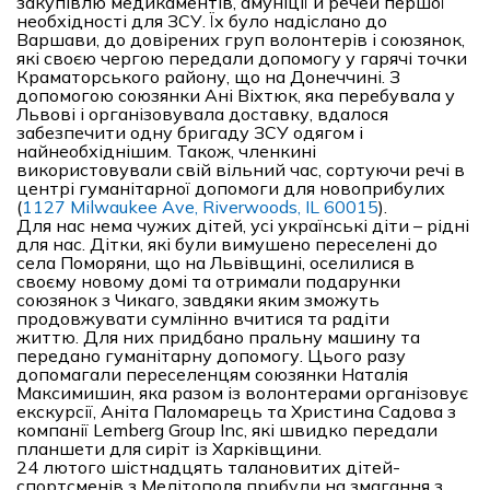
закупівлю медикаментів, амуніції й речей першої
необхідності для ЗСУ. Їх було надіслано до
Варшави, до довірених груп волонтерів і союзянок,
які своєю чергою передали допомогу у гарячі точки
Краматорського району, що на Донеччині. З
допомогою союзянки Ані Віхтюк, яка перебувала у
Львові і організовувала доставку, вдалося
забезпечити одну бригаду ЗСУ одягом і
найнеобхіднішим. Також, членкині
використовували свій вільний час, сортуючи речі в
центрі гуманітарної допомоги для новоприбулих
(
1127 Milwaukee Ave, Riverwoods, IL 60015
).
Для нас нема чужих дітей, усі українські діти – рідні
для нас. Дітки, які були вимушено переселені до
села Поморяни, що на Львівщині, оселилися в
своєму новому домі та отримали подарунки
союзянок з Чикаго, завдяки яким зможуть
продовжувати сумлінно вчитися та радіти
життю. Для них придбано пральну машину та
передано гуманітарну допомогу. Цього разу
допомагали переселенцям союзянки Наталія
Максимишин, яка разом із волонтерами організовує
екскурсії, Аніта Паломарець та Христина Садова з
компанії Lemberg Group Inc, які швидко передали
планшети для сиріт із Харківщини.
24 лютого шістнадцять талановитих дітей-
спортсменів з Мелітополя прибули на змагання з