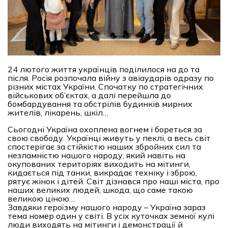
24 лютого життя українців поділилося на до та
після. Росія розпочала війну з авіаударів одразу по
різних містах України. Спочатку по стратегічних
військових об’єктах, а далі перейшла до
бомбардування та обстрілів будинків мирних
жителів, лікарень, шкіл…
Сьогодні Україна охоплена вогнем і бореться за
свою свободу. Українці живуть у пеклі, а весь світ
спостерігає за стійкістю наших збройних сил та
незламністю нашого народу, який навіть на
окупованих територіях виходить на мітинги,
кидається під танки, викрадає техніку і зброю,
рятує жінок і дітей. Світ дізнався про наші міста, про
наших великих людей, шкода, що саме такою
великою ціною…
Завдяки героїзму нашого народу – Україна зараз
тема номер один у світі. В усіх куточках земної кулі
люди виходять на мітинги і демонстрації й