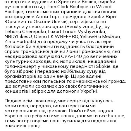
от картини художниці Христини Козюк, вироби
ручної роботи від Tom Clark Boutique та Wizard
Boutique, тисячі смачних пряників для святкових
розпродажів Анни Торн, пречудові вироби Віри
Юркевич та Оксани Лов’як), сертифікати на
послуги у своїх закладах (Beauty zone_by_ by
Tetiana Cherepaka, Luxart Lana’s Vyshyvanka,
NBDYLikesU, Olena LK WBFFPRO, YellowBlu MedSpa,
Zima Portraits) для продажу чи участі в лотереї.
Хотілось би відзначити відданість благодійній
справі громадської діячки Лани Грамаковські, яка
неодноразово залучала СУА-140 до величезних
культурних заходів, як, наприклад, нещодавній
гала-концерт у чиказькому передмісті Skokie, де
було зібрано і передано найбільшу суму від
організаторів за один вечір. Щиро вдячні
представникам польської та американської громад,
що залучали союзянок до своїх благочинних
концертів і збірок для допомоги Україні.
Подяка всім і кожному, чиє серце відгукнулось
молитвою, порадою, волонтерством чи
матеріальною підтримкою. Пам’ятаймо, надалі
Україна потребуватиме нашої допомоги все більше,
тому загартовуємо наші зусилля для подальшої
важливої праці.