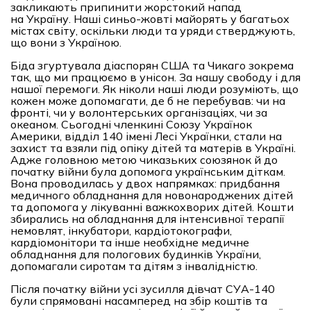
закликають припинити жорстокий напад
на Україну. Наші синьо-жовті майорять у багатьох
містах світу, оскільки люди та уряди стверджують,
що вони з Україною.
Біда згуртувала діаспорян США та Чикаго зокрема
так, що ми працюємо в унісон. За нашу свободу і для
нашої перемоги. Як ніколи наші люди розуміють, що
кожен може допомагати, де б не перебував: чи на
фронті, чи у волонтерських організаціях, чи за
океаном. Сьогодні членкині Союзу Українок
Америки, відділ 140 імені Лесі Українки, стали на
захист та взяли під опіку дітей та матерів в Україні.
Адже головною метою чиказьких союзянок й до
початку війни була допомога українським діткам.
Вона проводилась у двох напрямках: придбання
медичного обладнання для новонароджених дітей
та допомога у лікуванні важкохворих дітей. Кошти
збирались на обладнання для інтенсивної терапії
немовлят, інкубатори, кардіотокографи,
кардіомонітори та інше необхідне медичне
обладнання для пологових будинків України,
допомагали сиротам та дітям з інвалідністю.
Після початку війни усі зусилля дівчат СУА-140
були спрямовані насамперед на збір коштів та