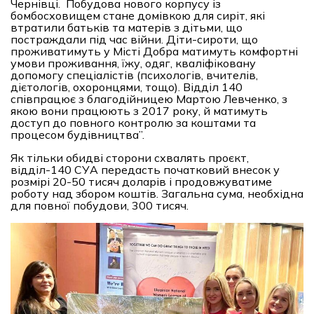
Чернівці. Побудова нового корпусу із
бомбосховищем стане домівкою для сиріт, які
втратили батьків та матерів з дітьми, що
постраждали під час війни. Діти-сироти, що
проживатимуть у Місті Добра матимуть комфортні
умови проживання, їжу, одяг, кваліфіковану
допомогу спеціалістів (психологів, вчителів,
дієтологів, охоронцями, тощо). Відділ 140
співпрацює з благодійницею Мартою Левченко, з
якою вони працюють з 2017 року, й матимуть
доступ до повного контролю за коштами та
процесом будівництва”.
Як тільки обидві сторони схвалять проєкт,
відділ-140 СУА передасть початковий внесок у
розмірі 20-50 тисяч доларів і продовжуватиме
роботу над збором коштів. Загальна сума, необхідна
для повної побудови, 300 тисяч.