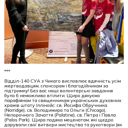
***
Відділ-140 СУА з Чикаго висловлює вдячність усім
жертводавцям, спонсорам і благодійникам за
підтримку! Без вас наші волонтерські завдання
було б неможливо втілити. Щиро дякуємо
парафіянам та священникам українських духовних
храмів штату Іллінойс: св. Йосифа Обручника
(Norridge), св. Володимира та Ольги (Chicago),
Непорочного Зачаття (Palatine), св. Петра і Павла
(Palos Park). Щира подяка меценатам, які щедро
дарували свої витвори мистецтва та рукотвори (як