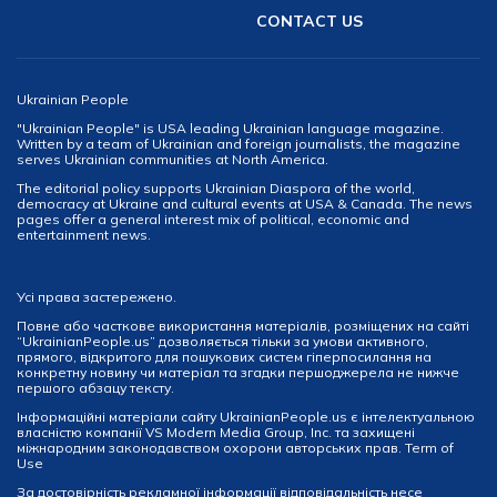
CONTACT US
Ukrainian People
"Ukrainian People" is USA leading Ukrainian language magazine.
Written by a team of Ukrainian and foreign journalists, the magazine
serves Ukrainian communities at North America.
The editorial policy supports Ukrainian Diaspora of the world,
democracy at Ukraine and cultural events at USA & Canada. The news
pages offer a general interest mix of political, economic and
entertainment news.
Усі права застережено.
Повне або часткове використання матеріалів, розміщених на сайті
“UkrainianPeople.us” дозволяється тільки за умови активного,
прямого, відкритого для пошукових систем гіперпосилання на
конкретну новину чи матеріал та згадки першоджерела не нижче
першого абзацу тексту.
Інформаційні матеріали сайту UkrainianPeople.us є інтелектуальною
власністю компанії VS Modern Media Group, Inc. та захищені
міжнародним законодавством охорони авторських прав.
Term of
Use
За достовірність рекламної інформації відповідальність несе