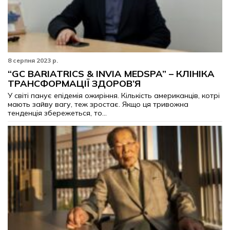
8 серпня 2023 р.
“GC BARIATRICS & INVIA MEDSPA” – КЛІНІКА
ТРАНСФОРМАЦІЇ ЗДОРОВ’Я
У світі панує епідемія ожиріння. Кількість американців, котрі
мають зайву вагу, теж зростає. Якщо ця тривожна
тенденція збережеться, то...