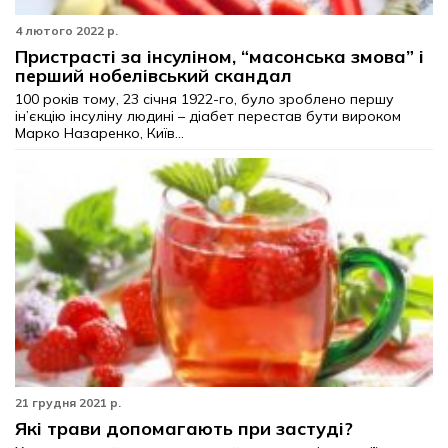
4 лютого 2022 р.
Пристрасті за інсуліном, “масонська змова” і
перший нобелівський скандал
100 років тому, 23 січня 1922-го, було зроблено першу
ін’єкцію інсуліну людині – діабет перестав бути вироком
Марко Назаренко, Київ...
21 грудня 2021 р.
Які трави допомагають при застуді?