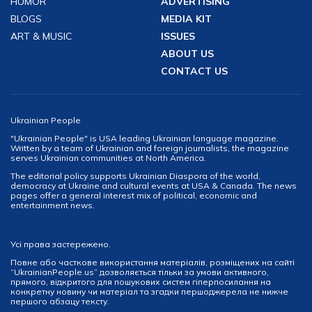
HUMOR
ADVERTISING
BLOGS
MEDIA KIT
ART & MUSIC
ISSUES
ABOUT US
CONTACT US
Ukrainian People
"Ukrainian People" is USA leading Ukrainian language magazine.
Written by a team of Ukrainian and foreign journalists, the magazine
serves Ukrainian communities at North America.
The editorial policy supports Ukrainian Diaspora of the world,
democracy at Ukraine and cultural events at USA & Canada. The news
pages offer a general interest mix of political, economic and
entertainment news.
Усі права застережено.
Повне або часткове використання матеріалів, розміщених на сайті
“UkrainianPeople.us” дозволяється тільки за умови активного,
прямого, відкритого для пошукових систем гіперпосилання на
конкретну новину чи матеріал та згадки першоджерела не нижче
першого абзацу тексту.