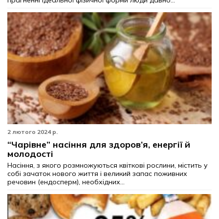
прагненні ідеальної фізичної форми люди давно...
2 лютого 2024 р.
“Чарівне” насіння для здоров’я, енергії й
молодості
Насіння, з якого розмножуються квіткові рослини, містить у
собі зачаток нового життя і великий запас поживних
речовин (ендосперм), необхідних...