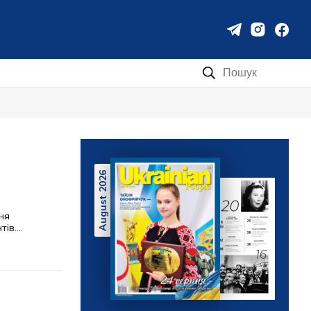
Пошук:
August 2026
ня
в....