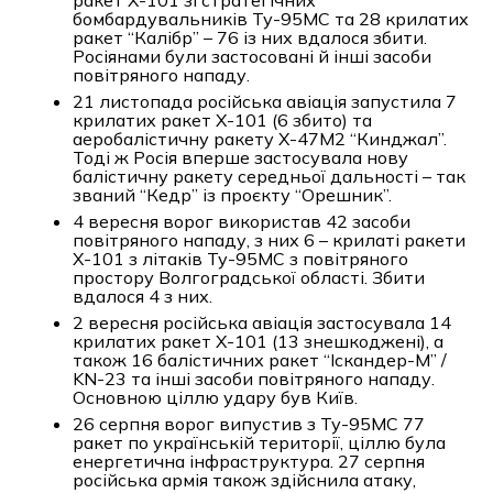
ракет Х-101 зі стратегічних
бомбардувальників Ту-95МС та 28 крилатих
ракет “Калібр” – 76 із них вдалося збити.
Росіянами були застосовані й інші засоби
повітряного нападу.
21 листопада російська авіація запустила 7
крилатих ракет Х-101 (6 збито) та
аеробалістичну ракету Х-47М2 “Кинджал”.
Тоді ж Росія вперше застосувала нову
балістичну ракету середньої дальності – так
званий “Кедр” із проєкту “Орешник”.
4 вересня ворог використав 42 засоби
повітряного нападу, з них 6 – крилаті ракети
Х-101 з літаків Ту-95МС з повітряного
простору Волгоградської області. Збити
вдалося 4 з них.
2 вересня російська авіація застосувала 14
крилатих ракет Х-101 (13 знешкоджені), а
також 16 балістичних ракет “Іскандер-М” /
KN-23 та інші засоби повітряного нападу.
Основною ціллю удару був Київ.
26 серпня ворог випустив з Ту-95МС 77
ракет по українській території, ціллю була
енергетична інфраструктура. 27 серпня
російська армія також здійснила атаку,