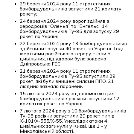
29 березня 2024 року 11 стратегічних
бомбардувальників запустили 21 крилату
ракету;
24 березня 2024 року ворог здійняв з
аеродромів “Оленья” та “Енгельс” 14
бомбардувальників Ту-95 для запуску 29
ракет по Україні.
22 березня 2024 року 13 бомбардувальників
здійснили запуски 40 ракет по Україні. Тоді
жертвами російського терору стали 5
цивільних, під ударом була зокрема
Дніпровська ГЕС.
21 березня 2024 року 11 стратегічних
бомбардувальників Ту-95 запустили 29
ракет, які були знищені силами ППО. 21
людина зазнала поранень.
15 лютого 2024 року за допомогою цих
бомбардувальників росіяни запустили 12
крилатих ракет по Україні.
7 лютого 2024 року з 10 бомбардувальників
Ту-95 росіяни запустили 29 ракет типів
Х-101/Х-555/Х-55. Унаслідок атаки 4
цивільних загинули у Києві, ще 1 – у
Миколаївській області.