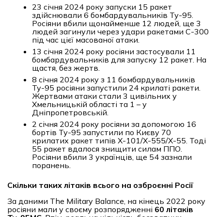
23 січня 2024 року запуски 15 ракет
здійснювали 6 бомбардувальників Ту-95.
Росіяни вбили щонайменше 12 людей, ще 3
людей загинули через удари ракетами С-300
під час цієї масованої атаки.
13 січня 2024 року росіяни застосували 11
бомбардувальників для запуску 12 ракет. На
щастя, без жертв.
8 січня 2024 року з 11 бомбардувальників
Ту-95 росіяни запустили 24 крилаті ракети.
Жертвами атаки стали 3 цивільних у
Хмельницькій області та 1 – у
Дніпропетровській.
2 січня 2024 року росіяни за допомогою 16
бортів Ту-95 запустили по Києву 70
крилатих ракет типів Х-101/Х-555/Х-55. Тоді
55 ракет вдалося знищити силам ППО.
Росіяни вбили 3 українців, ще 54 зазнали
поранень.
Скільки таких літаків всього на озброєнні Росії
За даними The Military Balance, на кінець 2022 року
росіяни мали у своєму розпорядженні
60 літаків