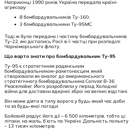
Наприкінці 1990 років Україна передала країні-
агресору:
8 бомбардувальників Ту-160;
3 бомбардувальники Ту-95МС.
Тоді ж було передано і частину бомбардувальників
Ту-22, які дістались Росії в її частці при розподілі
Чорноморського флоту.
Що варто знати про бомбардувальник Ту-95
Ту-95 є стратегічним радянським
бомбардувальником-ракетоносцем, який
створювали як аналог до американського
стратегічного бомбардувальника Convair B-36
Peacemaker. Його розробляли у період Холодної
війни для доставки ядерної зброї на великі відстані.
Він може діяти в тилу ворога у будь-який час доби
та за будь-якої погоди.
Бойовий радіус його дії – 6 500 кілометрів, тобто ці
літаки, на жаль, б’ють по Україні. Дальність польоту
– 13 тисяч кілометрів.