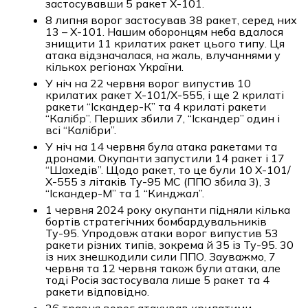
застосувавши 5 ракет Х-101.
8 липня ворог застосував 38 ракет, серед них
13 – Х-101. Нашим оборонцям неба вдалося
знищити 11 крилатих ракет цього типу. Ця
атака відзначалася, на жаль, влучаннями у
кількох регіонах України.
У ніч на 22 червня ворог випустив 10
крилатих ракет Х-101/Х-555, і ще 2 крилаті
ракети “Іскандер-К” та 4 крилаті ракети
“Калібр”. Перших збили 7, “Іскандер” один і
всі “Калібри”.
У ніч на 14 червня була атака ракетами та
дронами. Окупанти запустили 14 ракет і 17
“Шахедів”. Щодо ракет, то це були 10 Х-101/
Х-555 з літаків Ту-95 МС (ППО збила 3), 3
“Іскандер-М” та 1 “Кинджал”.
1 червня 2024 року окупанти підняли кілька
бортів стратегічних бомбардувальників
Ту-95. Упродовж атаки ворог випустив 53
ракети різних типів, зокрема й 35 із Ту-95. 30
із них знешкодили сили ППО. Зауважмо, 7
червня та 12 червня також були атаки, але
тоді Росія застосувала лише 5 ракет та 4
ракети відповідно.