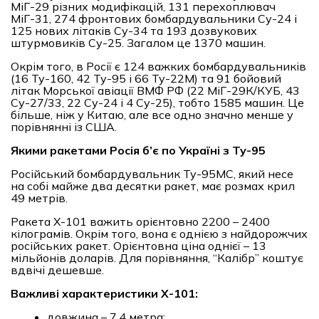
МіГ-29 різних модифікацій, 131 перехоплювач
МіГ-31, 274 фронтових бомбардувальники Су-24 і
125 нових літаків Су-34 та 193 дозвукових
штурмовиків Су-25. Загалом це 1370 машин.
Окрім того, в Росії є 124 важких бомбардувальників
(16 Ту-160, 42 Ту-95 і 66 Ту-22М) та 91 бойовий
літак Морської авіації ВМФ РФ (22 МіГ-29К/КУБ, 43
Су-27/33, 22 Су-24 і 4 Су-25), тобто 1585 машин. Це
більше, ніж у Китаю, але все одно значно менше у
порівнянні із США.
Якими ракетами Росія б’є по Україні з Ту-95
Російський бомбардувальник Ту-95МС, який несе
на собі майже два десятки ракет, має розмах крил
49 метрів.
Ракета Х-101 важить орієнтовно 2200 – 2400
кілограмів. Окрім того, вона є однією з найдорожчих
російських ракет. Орієнтовна ціна однієї – 13
мільйонів доларів. Для порівняння, “Калібр” коштує
вдвічі дешевше.
Важливі характеристики Х-101:
довжина – 7,4 метра;