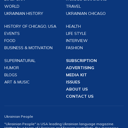
WORLD
TRAVEL
UKRAINIAN HISTORY
UKRAINIAN CHICAGO
HISTORY OF CHICAGO, USA
HEALTH
EVENTS
LIFE STYLE
FOOD
INTERVIEW
BUSINESS & MOTIVATION
FASHION
SUPERNATURAL
SUBSCRIPTION
HUMOR
ADVERTISING
BLOGS
MEDIA KIT
ART & MUSIC
ISSUES
ABOUT US
CONTACT US
Ukrainian People
"Ukrainian People" is USA leading Ukrainian language magazine.
Written by a team of Ukrainian and foreign journalists, the magazine