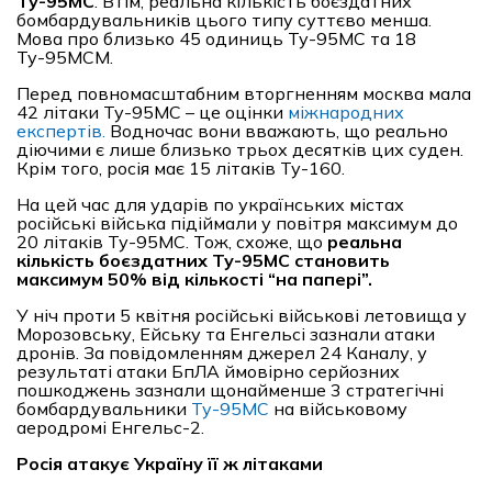
Ту-95МС
. Втім, реальна кількість боєздатних
бомбардувальників цього типу суттєво менша.
Мова про близько 45 одиниць Ту-95МС та 18
Ту-95МСМ.
Перед повномасштабним вторгненням москва мала
42 літаки Ту-95МС – це оцінки
міжнародних
експертів.
Водночас вони вважають, що реально
діючими є лише близько трьох десятків цих суден.
Крім того, росія має 15 літаків Ту-160.
На цей час для ударів по українських містах
російські війська підіймали у повітря максимум до
20 літаків Ту-95МС. Тож, схоже, що
реальна
кількість боєздатних Ту-95МС становить
максимум 50% від кількості “на папері”.
У ніч проти 5 квітня російські військові летовища у
Морозовську, Ейську та Енгельсі зазнали атаки
дронів. За повідомленням джерел 24 Каналу, у
результаті атаки БпЛА ймовірно серйозних
пошкоджень зазнали щонайменше 3 стратегічні
бомбардувальники
Ту-95МС
на військовому
аеродромі Енгельс-2.
Росія атакує Україну її ж літаками