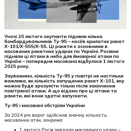
Уночі 20 лютого окупанти підняли кілька
бомбардувальників Ту-95 – носіїв крилатих ракет
Х-101/Х-555/Х-55. Ці ракети є основними в
масованих ракетних ударах по Україні. Росіяни
підняли ці літаки в небо для ймовірної атаки по
Україні – попередня масована відбулася 1 лютого
2025 року.
Зауважимо, кількість Ту-95 у повітрі не настільки
важлива, як кількість запущених ракет Х-101, яку
можна буде зрозуміти тільки після закінчення
повітряної атаки. А що відомо про ці літаки та
ракети, які вони здатні запускати.
Ту-95 і масовані обстріли України
За 2024 рік ворог здійснив значну кількість
масованих атак, зокрема:
1 лютого Росія завдала масованого удару –