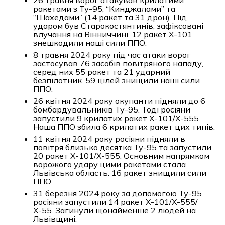
26 травня ворог атакував крилатими
ракетами з Ту-95, “Кинджалами” та
“Шахедами” (14 ракет та 31 дрон). Під
ударом був Старокостянтинів, зафіксовані
влучання на Вінниччині. 12 ракет Х-101
знешкодили наші сили ППО.
8 травня 2024 року під час атаки ворог
застосував 76 засобів повітряного нападу,
серед них 55 ракет та 21 ударний
безпілотник. 59 цілей знищили наші сили
ППО.
26 квітня 2024 року окупанти підняли до 6
бомбардувальників Ту-95. Тоді росіяни
запустили 9 крилатих ракет Х-101/Х-555.
Наша ППО збила 6 крилатих ракет цих типів.
11 квітня 2024 року росіяни підняли в
повітря близько десятка Ту-95 та запустили
20 ракет Х-101/Х-555. Основним напрямком
ворожого удару цими ракетами стала
Львівська область. 16 ракет знищили сили
ППО.
31 березня 2024 року за допомогою Ту-95
росіяни запустили 14 ракет Х-101/Х-555/
Х-55. Загинули щонайменше 2 людей на
Львівщині.