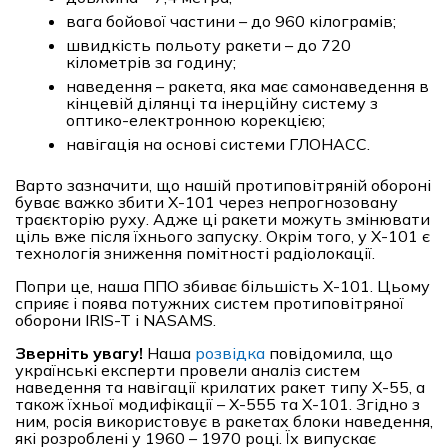
вага бойової частини – до 960 кілограмів;
швидкість польоту ракети – до 720
кілометрів за годину;
наведення – ракета, яка має самонаведення в
кінцевій ділянці та інерційну систему з
оптико-електронною корекцією;
навігація на основі системи ГЛОНАСС.
Варто зазначити, що нашій протиповітряній обороні
буває важко збити Х-101 через непрогнозовану
траєкторію руху. Адже ці ракети можуть змінювати
ціль вже після їхнього запуску. Окрім того, у Х-101 є
технологія зниження помітності радіолокації.
Попри це, наша ППО збиває більшість Х-101. Цьому
сприяє і поява потужних систем протиповітряної
оборони IRIS-T і NASAMS.
Зверніть увагу!
Наша
розвідка
повідомила, що
українські експерти провели аналіз систем
наведення та навігації крилатих ракет типу Х-55, а
також їхньої модифікації – Х-555 та Х-101. Згідно з
ним, росія використовує в ракетах блоки наведення,
які розроблені у 1960 – 1970 році. Їх випускає