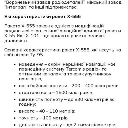
“Воронезький завод радіодеталей”, мінський завод
“Інтеграл” та інші підприємства.
Які характеристики ракет Х-555
Ракета Х-555 також є однією з модифікацій
радянської стратегічної авіаційної крилатої ракети
Х-55. Як і Х-101 – це крилата ракета великої
дальності.
Основні характеристики ракет Х-555, які несуть на
собі літаки Ту-95:
наведення – окрім інерційної навігації, має
повноцінну систему Tercom з радіо- та
оптичним каналом, а також супутникову
навігацію;
вага бойової частини – 200 – 400 кілограмів;
стартова вага – 1500 кілограмів;
швидкість польоту – до 830 кілометрів за
годину;
висота – 40 – 110 метрів;
точність – 100 метрів;
дальність польоту – до 2 тисяч кілометрів.