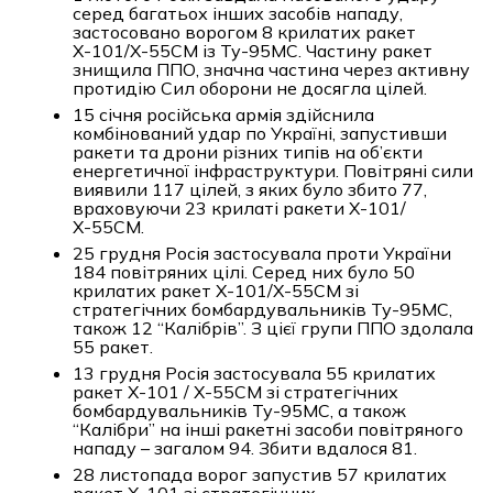
серед багатьох інших засобів нападу,
застосовано ворогом 8 крилатих ракет
Х-101/Х-55СМ із Ту-95МС. Частину ракет
знищила ППО, значна частина через активну
протидію Сил оборони не досягла цілей.
15 січня російська армія здійснила
комбінований удар по Україні, запустивши
ракети та дрони різних типів на об’єкти
енергетичної інфраструктури. Повітряні сили
виявили 117 цілей, з яких було збито 77,
враховуючи 23 крилаті ракети Х-101/
Х-55СМ.
25 грудня Росія застосувала проти України
184 повітряних цілі. Серед них було 50
крилатих ракет Х-101/Х-55СМ зі
стратегічних бомбардувальників Ту-95МС,
також 12 “Калібрів”. З цієї групи ППО здолала
55 ракет.
13 грудня Росія застосувала 55 крилатих
ракет Х-101 / Х-55СМ зі стратегічних
бомбардувальників Ту-95МС, а також
“Калібри” на інші ракетні засоби повітряного
нападу – загалом 94. Збити вдалося 81.
28 листопада ворог запустив 57 крилатих