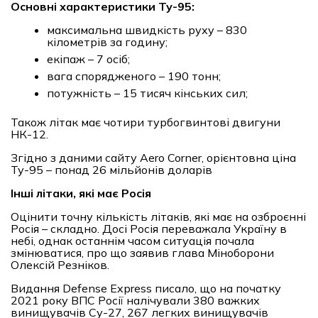
Основні характеристики Ту-95:
максимальна швидкість руху – 830
кілометрів за годину;
екіпаж – 7 осіб;
вага спорядженого – 190 тонн;
потужність – 15 тисяч кінських сил;
Також літак має чотири турбогвинтові двигуни
НК-12.
Згідно з даними сайту Aero Corner, орієнтовна ціна
Ту-95 – понад 26 мільйонів доларів
Інші літаки, які має Росія
Оцінити точну кількість літаків, які має на озброєнні
Росія – складно. Досі Росія переважала Україну в
небі, однак останнім часом ситуація почала
змінюватися, про що заявив глава Міноборони
Олексій Резніков.
Видання Defense Express писало, що на початку
2021 року ВПС Росії налічували 380 важких
винищувачів Су-27, 267 легких винищувачів