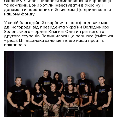
Ukraine у Львові, вклалися американські корпорації
та компанії. Вони хотіли інвестувати в Україну і
допомогти поранених військовим. Довірили кошти
нашому фонду.
У своїй благодійній скарбничці наш фонд вже має
дві нагороди від президента України Володимира
Зеленського – орден Княгині Ольги третього та
другого ступенів. Залишилося ще першого (сміється
– ред.). Ця відзнака означає те, що наша праця є
важливою.