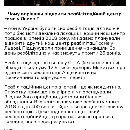
–
Чому вирішили відкрити реабілітаційний центр
саме у Львові?
– Аби в Україні була якісна реабілітація, для воїнів
потрібно мати декілька локацій. Перший наш центр
працює в Ірпені з 2018 року. Ми давно планували
відкрити другий наш центр реабілітації саме у
Львові. Підшукували приміщення – знайшли. За
день реабілітацію у нас зможуть пройти 25 воїнів.
Реабілітація одного воїна у США (без розселення)
обходиться у суму 12,5 тисяч доларів. Мовиться про
один місяць реабілітації. А ще кошти на
проживання та харчування, переліт…
Реабілітаційний центр в Ірпені – це як моя дитина.
Спочатку приміщення в Ірпені ми орендували.
Згодом його придбали, доставили більше
обладнання. В Ірпені загалом вже реабілітували з
2018-го до 400 воїнів – йдеться про довгострокову
реабілітацію. Дуже задоволені, що такий
реабілітаційний центр працює, якісно працює і,
головне, що він дає результат.