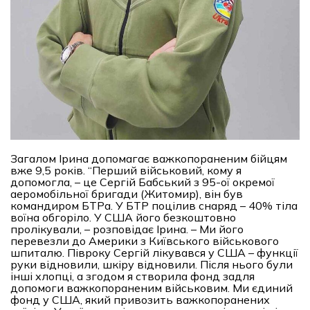
Загалом Ірина допомагає важкопораненим бійцям
вже 9,5 років. “Перший військовий, кому я
допомогла, – це Сергій Бабський з 95-ої окремої
аеромобільної бригади (Житомир), він був
командиром БТРа. У БТР поцілив снаряд – 40% тіла
воїна обгоріло. У США його безкоштовно
пролікували, – розповідає Ірина. – Ми його
перевезли до Америки з Київського військового
шпиталю. Півроку Сергій лікувався у США – функції
руки відновили, шкіру відновили. Після нього були
інші хлопці, а згодом я створила фонд задля
допомоги важкопораненим військовим. Ми єдиний
фонд у США, який привозить важкопоранених