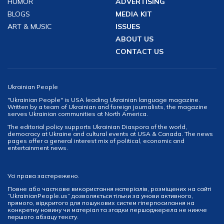
HUMOR
ADVERTISING
BLOGS
MEDIA KIT
ART & MUSIC
ISSUES
ABOUT US
CONTACT US
Ukrainian People
"Ukrainian People" is USA leading Ukrainian language magazine.
Written by a team of Ukrainian and foreign journalists, the magazine
serves Ukrainian communities at North America.
The editorial policy supports Ukrainian Diaspora of the world,
democracy at Ukraine and cultural events at USA & Canada. The news
pages offer a general interest mix of political, economic and
entertainment news.
Усі права застережено.
Повне або часткове використання матеріалів, розміщених на сайті
“UkrainianPeople.us” дозволяється тільки за умови активного,
прямого, відкритого для пошукових систем гіперпосилання на
конкретну новину чи матеріал та згадки першоджерела не нижче
першого абзацу тексту.