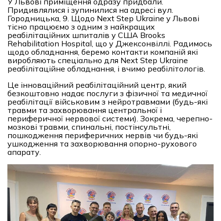
У Львові приміщення одразу придбали.
Придивлялися і зупинилися на адресі вул.
Городницька, 9. Щодо Next Step Ukraine у Львові
тісно працюємо з одним з найкращих
реабілітаційних шпиталів у США Brooks
Rehabilitation Hospital, що у Джексонвіллі. Радимось
щодо обладнання, беремо контакти компаній які
виробляють спеціально для Next Step Ukraine
реабілітаційне обладнання, і вчимо реабілітологів.
Це інноваційний реабілітаційний центр, який
безкоштовно надає послуги з фізичної та медичної
реабілітації військовим з нейротравмами (будь-які
травми та захворювання центральної і
периферичної нервової системи). Зокрема, черепно-
мозкові травми, спинальні, постінсультні,
пошкодження периферичних нервів чи будь-які
ушкодження та захворювання опорно-рухового
апарату.