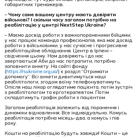
габаритних тренажерів.
–
Чому саме вашому центру мають довіряти
військові? І скільки часу загалом потрібно на
реабілітацію у центрі NextStep Ukraine?
– Маємо досвід роботи з важкопораненими бійцями,
у нас працює команда професіоналів, яка має досвід
роботи з військовими, у нас сучасне і прогресивне
реабілітаційне обладнання. Центр в Ірпені –
свідчення цьому. Нам довіряють і до нас
звертаються! Аби до нас потрапити, потрібно
заповнити анкету. На сайті фонду
(
https://rsukraine.org.ua/
) є розділ “Отримати
допомогу”. Всі анкети дивитимуться наші
реабілітологи, згодом воїну телефонуватимуть.
Опісля наш лікар оглядатиме пацієнта, потім зустріч
з реабілітологом та ерготерапевтом. Потім
складатимуть графік роботи з пацієнтом.
Загалом реабілітація залежить від поранення і
динаміки відновлення. Все індивідуально. Комусь
реабілітація потрібна місяць-два, а комусь і пів
року.
Кошти на реабілітацію будуть завжди! Кошти – це