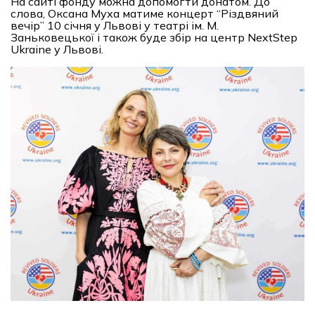
На сайті фонду можна допомогти донатом. До
слова, Оксана Муха матиме концерт “Різдвяний
вечір” 10 січня у Львові у театрі ім. М.
Заньковецької і також буде збір на центр NextStep
Ukraine у Львові.