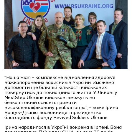
“Наша місія – комплексне відновлення здоров’я
важкопоранених захисників України. Зможемо
допомогти ще більшій кількості військових
повернутись до повноцінного життя. У Львові у
NextStep Ukraine військові зможуть на
безкоштовній основі отримати
висококваліфіковану реабілітацію”, – каже Ірина
Ващук-Дісіпіо, засновниця і президентка
благодійного фонду Revived Soldiers Ukraine.
Ірина народилася в Україні, зокрема в Ірпені. Вона
легкоатлетка. Поїхала у США, де вже 20 років