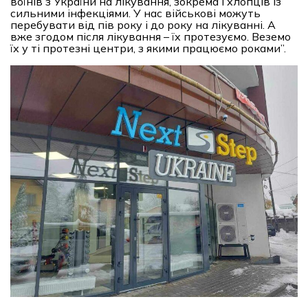
воїнів з України на лікування, зокрема і хлопців із
сильними інфекціями. У нас військові можуть
перебувати від пів року і до року на лікуванні. А
вже згодом після лікування – їх протезуємо. Веземо
їх у ті протезні центри, з якими працюємо роками”.