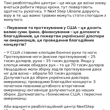
Такі реабілітаційні центри – це місця, де воїни знову
вчаться робити перші кроки, тут повертають
здатність рухатись. У Next Step Ukraine дарують
віру в те, що важкі травми можуть стати спогадом з
минулого.
–
Лікування та протезування у США – це досить
великі суми. Ірино, фінансування – це допомога
благодійників, це пожертви української діаспори
чи американців, це проведення благодійних
концертів?
– У США ставимо хлопцям біонічні руки та ноги.
Протезування ноги (високе протезування) – 25
тисяч доларів, руки – 35 тисяч доларів. Якщо у
хлопця немає обидвох рук – то це 70 тисяч доларів.
Нещодавно мали збірку задля протезування двох
ніг для воїна – зібрали 50 тисяч доларів.
Долучається до збірок українська діаспора,
американці, проводимо благодійні концерти. З
початком повномасштабного вторгнення
американці активніше долучаються до наших
збірок. Допомагають і бізнесмени США, і пересічні
американці.
Аби відкрити реабілітаційний центр NextStep