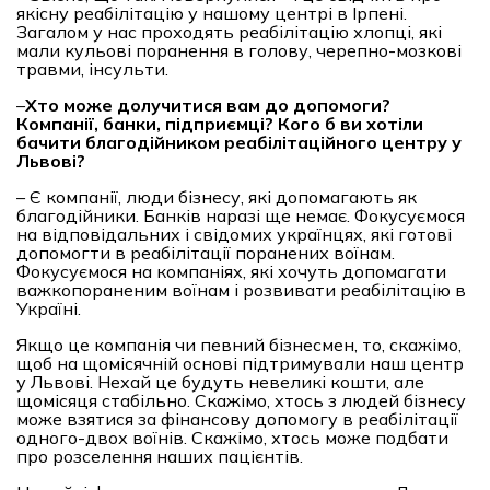
якісну реабілітацію у нашому центрі в Ірпені.
Загалом у нас проходять реабілітацію хлопці, які
мали кульові поранення в голову, черепно-мозкові
травми, інсульти.
–
Х
то може долучитися вам до допомоги?
Компанії, банки, підприємці? Кого б ви хотіли
бачити благодійником реабілітаційного центру у
Львові?
– Є компанії, люди бізнесу, які допомагають як
благодійники. Банків наразі ще немає. Фокусуємося
на відповідальних і свідомих українцях, які готові
допомогти в реабілітації поранених воїнам.
Фокусуємося на компаніях, які хочуть допомагати
важкопораненим воїнам і розвивати реабілітацію в
Україні.
Якщо це компанія чи певний бізнесмен, то, скажімо,
щоб на щомісячній основі підтримували наш центр
у Львові. Нехай це будуть невеликі кошти, але
щомісяця стабільно. Скажімо, хтось з людей бізнесу
може взятися за фінансову допомогу в реабілітації
одного-двох воїнів. Скажімо, хтось може подбати
про розселення наших пацієнтів.