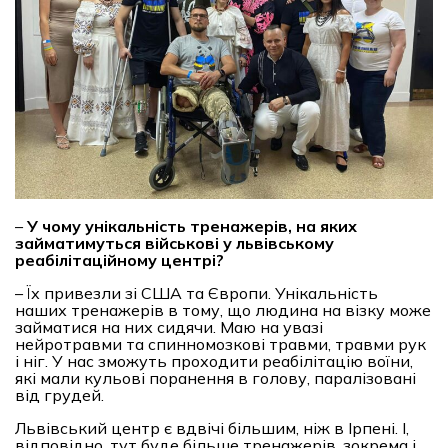
–
У чому унікальність тренажерів, на яких
займатимуться військові у львівському
реабілітаційному центрі?
– Їх привезли зі США та Європи. Унікальність
наших тренажерів в тому, що людина на візку може
займатися на них сидячи. Маю на увазі
нейротравми та спинномозкові травми, травми рук
і ніг. У нас зможуть проходити реабілітацію воїни,
які мали кульові поранення в голову, паралізовані
від грудей.
Львівський центр є вдвічі більшим, ніж в Ірпені. І,
відповідно, тут буде більше тренажерів, зокрема і