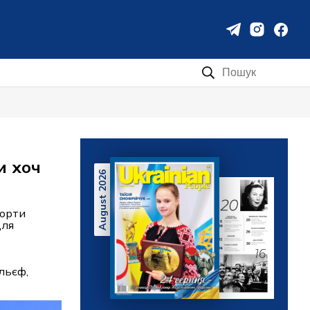
Пошук:
и хоч
August 2026
рорти
для
льєф,