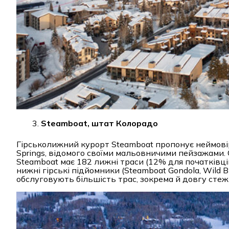
Steamboat, штат Колорадо
Гірськолижний курорт Steamboat пропонує неймовірн
Springs, відомого своїми мальовничими пейзажами. 
Steamboat має 182 лижні траси (12% для початківці
нижні гірські підйомники (Steamboat Gondola, Wild Bl
обслуговують більшість трас, зокрема й довгу стеж