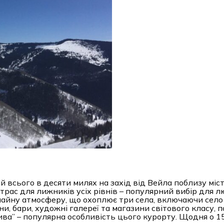
всього в десяти милях на захід від Вейла поблизу міст
трас для лижників усіх рівнів – популярний вибір для 
вичайну атмосферу, що охоплює три села, включаючи село
и, бари, художні галереї та магазини світового класу, по
ва” – популярна особливість цього курорту. Щодня о 15: