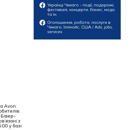
Українці Чикаго - події, подорожі,
фестивалі, концерти, бізнес, мода
та ін.
Оголошення, робота, послуги в
Чикаго, Іллінойс, США / Ads, jobs,
services
а Avon.
любителів
 Бівер-
в’язані з
00 у базі