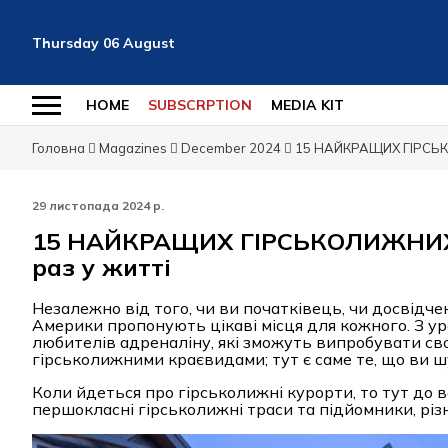
Thursday
06
August
HOME
SUBSCRPTION
MEDIA KIT
Головна
Magazines
December 2024
15 НАЙКРАЩИХ ГІРСЬКОЛ
29 листопада 2024 р.
15 НАЙКРАЩИХ ГІРСЬКОЛИЖНИХ К
раз у житті
Незалежно від того, чи ви початківець, чи досвідч
Америки пропонують цікаві місця для кожного. З у
любителів адреналіну, які зможуть випробувати св
гірськолижними краєвидами; тут є саме те, що ви ш
Коли йдеться про гірськолижні курорти, то тут до в
першокласні гірськолижні траси та підйомники, різ