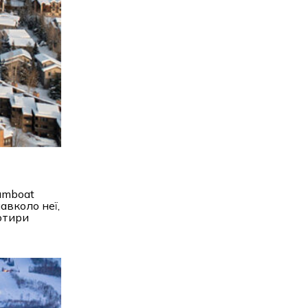
amboat
авколо неї,
Чотири