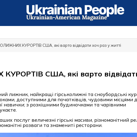
ИЖНИХ КУРОРТІВ США, які варто відвідати хоч раз у житті
УРОРТІВ США, які варто відвідат
ений лижник, найкращі гірськолижні та сноубордські ку
роками, доступними для початківців, чудовими місцями 
ої навички; з розкішними будиночками та чарівними
укаєте.
аших послуг величезні гірські масиви, різноманітний ре
номанітні розваги та знамениті ресторани.