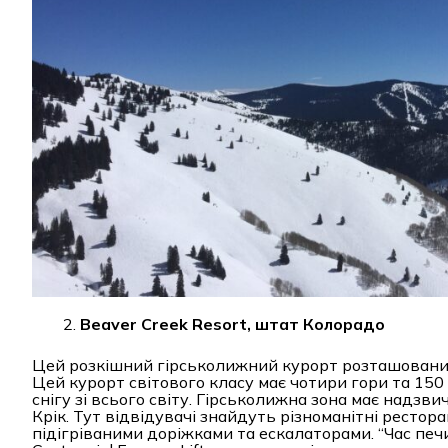
Beaver Creek Resort, штат Колорадо
Цей розкішний гірськолижний курорт розташований 
Цей курорт світового класу має чотири гори та 150 
снігу зі всього світу. Гірськолижна зона має надз
Крік. Тут відвідувачі знайдуть різноманітні ресторан
підігріваними доріжками та ескалаторами. “Час печи