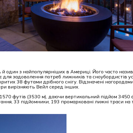
й один з найпопулярніших в Америці. Його часто нази
є для задоволення потреб лижників та сноубордистів усі
критих 38 футами дрібного снігу. Відзначені нагородам
мери вирізняють Вейл серед інших.
 11570 футів (3530 м), даючи вертикальний підйом 3450 
атання, 33 підйомники, 193 промарковані лижні траси на