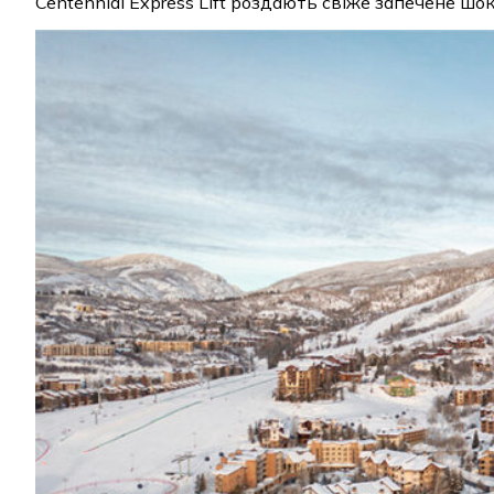
Centennial Express Lift роздають свіже запечене шо