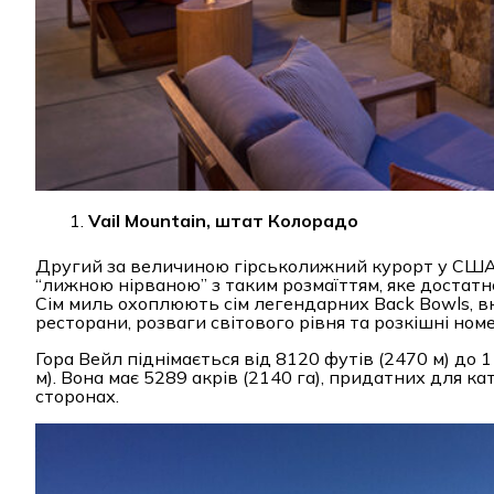
Vail Mountain, штат Колорадо
Другий за величиною гірськолижний курорт у США 
“лижною нірваною” з таким розмаїттям, яке достатн
Сім миль охоплюють сім легендарних Back Bowls, в
ресторани, розваги світового рівня та розкішні но
Гора Вейл піднімається від 8120 футів (2470 м) до
м). Вона має 5289 акрів (2140 га), придатних для к
сторонах.