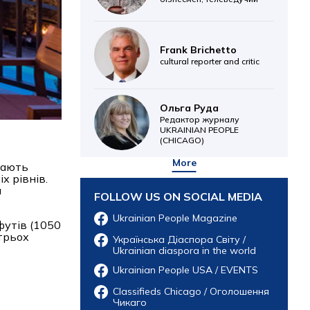
Frank Brichetto
cultural reporter and critic
Ольга Руда
Редактор журналу
UKRAINIAN PEOPLE
(CHICAGO)
More
вають
х рівнів.
и
FOLLOW US ON SOCIAL MEDIA
Ukrainian People Magazine
футів (1050
 трьох
Українська Діаспора Світу /
Ukrainian diaspora in the world
Ukrainian People USA / EVENTS
Classifieds Chicago / Оголошення
Чикаго