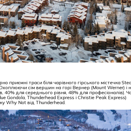
о приємні траси біля чарівного гірського містечка Ste
Охоплюючи сім вершин на горі Вернер (Mount Werner) і н
в, 40% для середнього рівня, 48% для професіоналів). 
ue Gondola, Thunderhead Express і Christie Peak Express)
ку Why Not від Thunderhead.