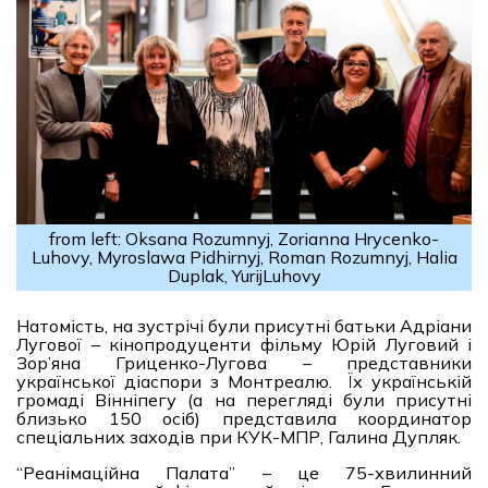
from left: Oksana Rozumnyj, Zorianna Hrycenko-
Luhovy, Myroslawa Pidhirnyj, Roman Rozumnyj, Halia
Duplak, YurijLuhovy
Натомість, на зустрічі були присутні батьки Адріани
Лугової – кінопродуценти фільму Юрій Луговий і
Зор’яна Гриценко-Лугова – представники
української діаспори з Монтреалю. Їх українській
громаді Вінніпегу (а на перегляді були присутні
близько 150 осіб) представила координатор
спеціальних заходів при КУК-МПР, Галина Дупляк.
“Реанімаційна Палата” – це 75-хвилинний