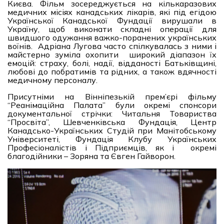
Києва. Фільм зосереджується на кількаразових
медичних місіях канадських лікарів, які під егідою
Української Канадської Фундації вирушали в
Україну, щоб виконати складні операції для
швидшого одужання важко-поранених українських
воїнів. Адріана Лугова часто спілкувалась з ними і
майстерно зуміла охопити широкий діапазон їх
емоцій: страху, болі, надії, відданості Батьківщині,
любові до побратимів та рідних, а також вдячності
медичному персоналу.
Присутніми на Вінніпезькій прем’єрі фільму
“Реанімаційна Палата” були окремі спонсори
документальної стрічки: Читальня Товариства
“Просвіта”, Шевченківська Фундація, Центр
Канадсько-Українських Студій при Манітобському
Університеті, Фундація Клубу Українських
Професіоналістів і Підприємців, як і окремі
благодійники – Зоряна та Євген Гайворон.