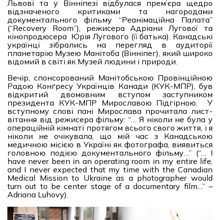
Львові та у Вінніпезі відбулася прем’єра щедро
відзначеного критиками та нагородами
документального фільму “Реанімаційна Палата”
(“Recovery Room”), режисера Адріани Лугової та
кінопродюсера Юрія Лугового (її батька). Канадські
українці зібрались на перегляд в аудиторії
планетарію Музею Манітоба (Вінніпег), який широко
відомий в світі як Музей людини і природи.
Вечір, спонсорований Манітобською Провінційною
Радою Конґресу Українців Канади (КУК-МПР), був
відкритий двомовним вступом заступником
президента КУК-МПР Мирославою Підгірною. У
вступному слові пані Мирослава прочитала лист-
вітання від режисера фільму: “… Я ніколи не була у
операційній кімнаті протягом всього свого життя, і я
ніколи не очікувала, що мій час з Канадською
медичною місією в Україні як фотографа, виявиться
головною подією документального фільму…” (“… I
have never been in an operating room in my entire life,
and I never expected that my time with the Canadian
Medical Mission to Ukraine as a photographer would
turn out to be center stage of a documentary film…” –
Adriana Luhovy).