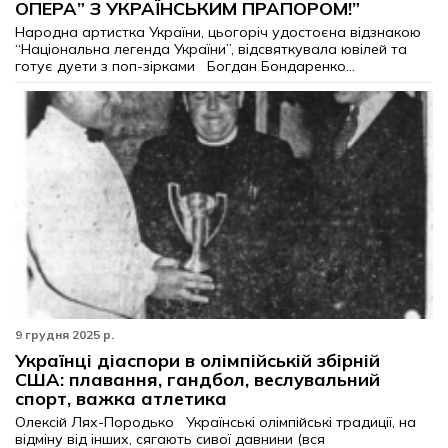
ОПЕРА” З УКРАЇНСЬКИМ ПРАПОРОМ!”
Народна артистка України, цьогоріч удостоєна відзнакою
“Національна легенда України”, відсвяткувала ювілей та
готує дуети з поп-зірками Богдан Бондаренко...
9 грудня 2025 р.
Українці діаспори в олімпійській збірній
США: плавання, гандбол, веслувальний
спорт, важка атлетика
Олексій Лях-Породько Українські олімпійські традиції, на
відміну від інших, сягають сивої давнини (вся