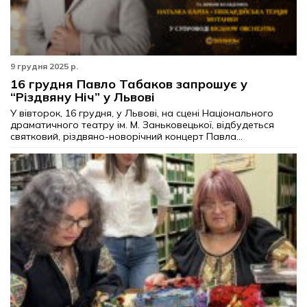
9 грудня 2025 р.
16 грудня Павло Табаков запрошує у
“Різдвяну Ніч” у Львові
У вівторок, 16 грудня, у Львові, на сцені Національного
драматичного театру ім. М. Заньковецької, відбудеться
святковий, різдвяно-новорічний концерт Павла...