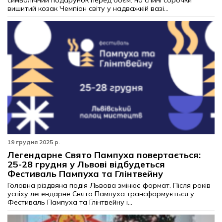
символічний подарунок перед боєм: на спині сорочки
вишитий козак Чемпіон світу у надважкій вазі...
19 грудня 2025 р.
Легендарне Свято Пампуха повертається:
25-28 грудня у Львові відбудеться
Фестиваль Пампуха та Глінтвейну
Головна різдвяна подія Львова змінює формат. Після років
успіху легендарне Свято Пампуха трансформується у
Фестиваль Пампуха та Глінтвейну і...