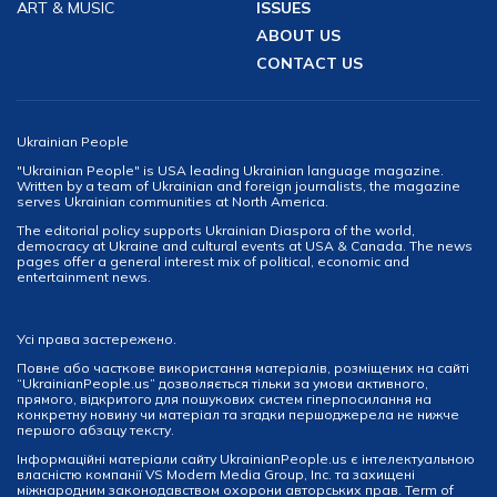
ART & MUSIC
ISSUES
ABOUT US
CONTACT US
Ukrainian People
"Ukrainian People" is USA leading Ukrainian language magazine.
Written by a team of Ukrainian and foreign journalists, the magazine
serves Ukrainian communities at North America.
The editorial policy supports Ukrainian Diaspora of the world,
democracy at Ukraine and cultural events at USA & Canada. The news
pages offer a general interest mix of political, economic and
entertainment news.
Усі права застережено.
Повне або часткове використання матеріалів, розміщених на сайті
“UkrainianPeople.us” дозволяється тільки за умови активного,
прямого, відкритого для пошукових систем гіперпосилання на
конкретну новину чи матеріал та згадки першоджерела не нижче
першого абзацу тексту.
Інформаційні матеріали сайту UkrainianPeople.us є інтелектуальною
власністю компанії VS Modern Media Group, Inc. та захищені
міжнародним законодавством охорони авторських прав.
Term of