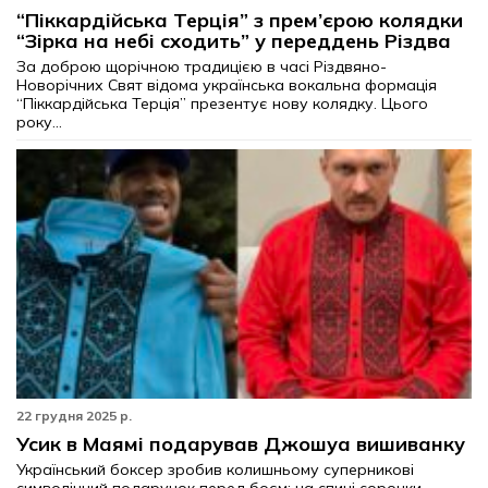
“Піккардійська Терція” з прем’єрою колядки
“Зірка на небі сходить” у переддень Різдва
За доброю щорічною традицією в часі Різдвяно-
Новорічних Свят відома українська вокальна формація
“Піккардійська Терція” презентує нову колядку. Цього
року...
22 грудня 2025 р.
Усик в Маямі подарував Джошуа вишиванку
Український боксер зробив колишньому суперникові