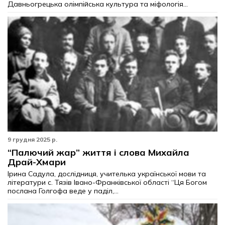
Давньогрецька олімпійська культура та міфологія...
9 грудня 2025 р.
“Палючий жар” життя і слова Михайла
Драй-Хмари
Ірина Садула, дослідниця, учителька української мови та
літератури с. Тязів Івано-Франківської області “Ця Богом
послана Голгофа веде у паділ,...