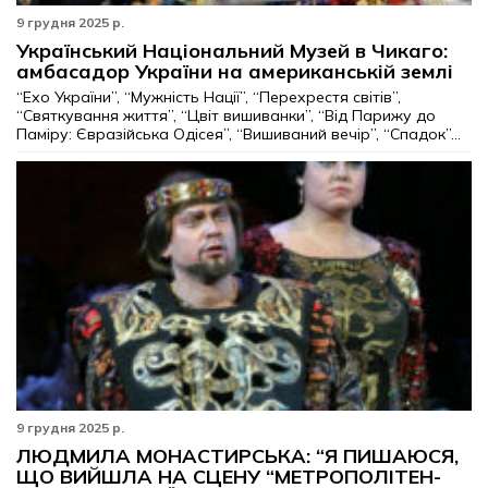
9 грудня 2025 р.
Український Національний Музей в Чикаго:
амбасадор України на американській землі
“Ехо України”, “Мужність Нації”, “Перехрестя світів”,
“Святкування життя”, “Цвіт вишиванки”, “Від Парижу до
Паміру: Євразійська Одісея”, “Вишиваний вечір”, “Спадок”...
9 грудня 2025 р.
ЛЮДМИЛА МОНАСТИРСЬКА: “Я ПИШАЮСЯ,
ЩО ВИЙШЛА НА СЦЕНУ “МЕТРОПОЛІТЕН-