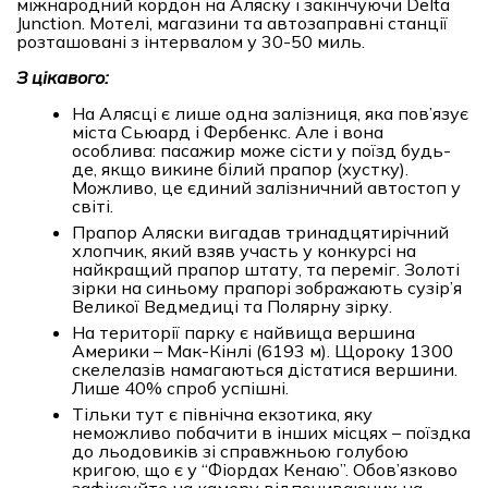
міжнародний кордон на Аляску і закінчуючи Delta
Junction. Мотелі, магазини та автозаправні станції
розташовані з інтервалом у 30-50 миль.
З цікавого:
На Алясці є лише одна залізниця, яка пов’язує
міста Сьюард і Фербенкс. Але і вона
особлива: пасажир може сісти у поїзд будь-
де, якщо викине білий прапор (хустку).
Можливо, це єдиний залізничний автостоп у
світі.
Прапор Аляски вигадав тринадцятирічний
хлопчик, який взяв участь у конкурсі на
найкращий прапор штату, та переміг. Золоті
зірки на синьому прапорі зображають сузір’я
Великої Ведмедиці та Полярну зірку.
На території парку є найвища вершина
Америки – Мак-Кінлі (6193 м). Щороку 1300
скелелазів намагаються дістатися вершини.
Лише 40% спроб успішні.
Тільки тут є північна екзотика, яку
неможливо побачити в інших місцях – поїздка
до льодовиків зі справжньою голубою
кригою, що є у “Фіордах Кенаю”. Обов’язково
зафіксуйте на камеру відпочиваючих на