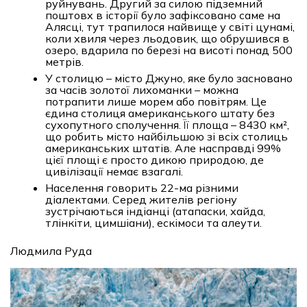
руйнувань. Другий за силою підземний
поштовх в історії було зафіксовано саме на
Алясці, тут трапилося найвище у світі цунамі,
коли хвиля через льодовик, що обрушився в
озеро, вдарила по березі на висоті понад 500
метрів.
У столицю – місто Джуно, яке було засновано
за часів золотої лихоманки – можна
потрапити лише морем або повітрям. Це
єдина столиця американського штату без
сухопутного сполучення. Її площа – 8430 км²,
що робить місто найбільшою зі всіх столиць
американських штатів. Але насправді 99%
цієї площі є просто дикою природою, де
цивілізації немає взагалі.
Населення говорить 22-ма різними
діалектами. Серед жителів регіону
зустрічаються індіанці (атапаски, хайда,
тлінкіти, цимшіани), ескімоси та алеути.
Людмила Руда