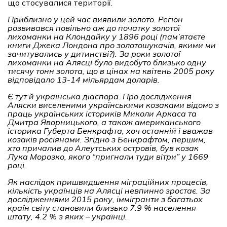
що стосувалися території.
Приблизно у цей час виявили
золото
. Регіон
розвивався повільно аж до початку золотої
лихоманки на Клондайку у
1896
році (пам’ятаєте
книги Джека Лондона про золотошукачів, якими ми
зачитувались у дитинстві?). За роки золотої
лихоманки на Алясці було видобуто близько одну
тисячу тонн золота, що в цінах на квітень 2005 року
відповідало 13-14 мільярдам доларів.
Є тут й українська діаспора. Про дослідження
Аляски виселеними українськими козаками відомо з
праць українських істориків
Миколи Аркаса
та
Дмитра Яворницького, а також американського
історика Губерта Бенкрафта, хоч останній і вважав
козаків росіянами. Згідно з Бенкрафтом, першим,
хто причалив до Алеутських островів, був козак
Лука Морозко, якого “пригнали туди вітри” у 1669
році.
Як наслідок пришвидшення міграційних процесів,
кількість українців на Алясці невпинно зростає. За
дослідженнями 2015 року, іммігранти з багатьох
країн світу становили близько 7.9 % населення
штату, 4.2 % з яких
–
українці.