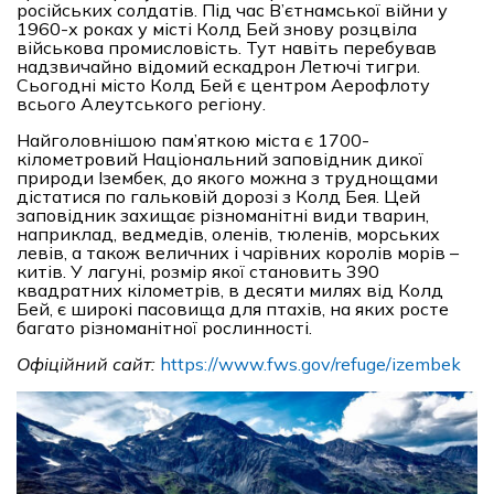
російських солдатів. Під час В’єтнамської війни у
1960-х роках у місті Колд Бей знову розцвіла
військова промисловість. Тут навіть перебував
надзвичайно відомий ескадрон Летючі тигри.
Сьогодні місто Колд Бей є центром Аерофлоту
всього Алеутського регіону.
Найголовнішою пам’яткою міста є 1700-
кілометровий Національний заповідник дикої
природи Ізембек, до якого можна з труднощами
дістатися по гальковій дорозі з Колд Бея. Цей
заповідник захищає різноманітні види тварин,
наприклад, ведмедів, оленів, тюленів, морських
левів, а також величних і чарівних королів морів –
китів. У лагуні, розмір якої становить 390
квадратних кілометрів, в десяти милях від Колд
Бей, є широкі пасовища для птахів, на яких росте
багато різноманітної рослинності.
Офіційний сайт:
https://www.fws.gov/refuge/izembek