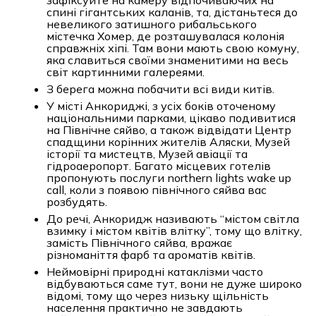
спині гігантських каланів, та, дістаньтеся до
невеликого затишного рибальського
містечка Хомер, де розташувалася колонія
справжніх хіпі. Там вони мають свою комуну,
яка славиться своїми знаменитими на весь
світ картинними галереями.
З берега можна побачити всі види китів.
У місті Анкориджі, з усіх боків оточеному
національними парками, цікаво подивитися
на Північне сяйво, а також відвідати Центр
спадщини корінних жителів Аляски, Музей
історії та мистецтв, Музей авіації та
гідроаеропорт. Багато місцевих готелів
пропонують послуги northern lights wake up
call, коли з появою північного сяйва вас
розбудять.
До речі, Анкоридж називають “містом світла
взимку і містом квітів влітку”, тому що влітку,
замість Північного сяйва, вражає
різноманіття фарб та ароматів квітів.
Неймовірні природні катаклізми часто
відбуваються саме тут, вони не дуже широко
відомі, тому що через низьку щільність
населення практично не завдають