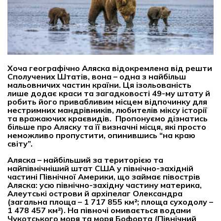
Хоча географічно Аляска відокремлена від решти
Сполучених Штатів, вона
–
одна з найбільш
мальовничих частин країни. Ця ізольованість
лише додає краси та загадковості 49-му штату й
робить його привабливим місцем відпочинку для
нестримних мандрівників, любителів міксу історії
та вражаючих краєвидів. Пропонуємо дізнатись
більше про Аляску та її визначні місця, які просто
неможливо пропустити, опинившись “на краю
світу”.
Аляска – найбільший за територією та
найпівнічніший
штат
США
у північно-західній
частині
Північної Америки
, що займає
півострів
Аляска
: усю північно-західну частину материка,
Алеутські острови
й
архіпелаг Олександра
(загальна площа – 1 717 855 км²; площа суходолу –
1 478 457 км²). На півночі омивається водами
Чукотського
моря та моря
Бофорта
(Північний