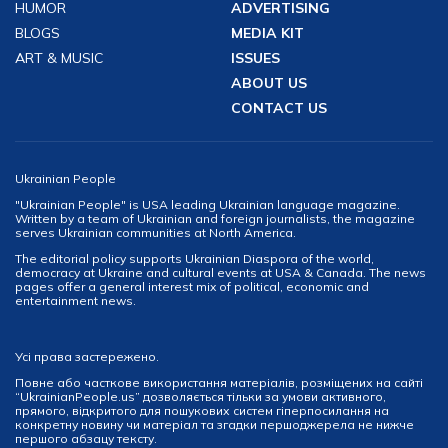
HUMOR
ADVERTISING
BLOGS
MEDIA KIT
ART & MUSIC
ISSUES
ABOUT US
CONTACT US
Ukrainian People
"Ukrainian People" is USA leading Ukrainian language magazine.
Written by a team of Ukrainian and foreign journalists, the magazine
serves Ukrainian communities at North America.
The editorial policy supports Ukrainian Diaspora of the world,
democracy at Ukraine and cultural events at USA & Canada. The news
pages offer a general interest mix of political, economic and
entertainment news.
Усі права застережено.
Повне або часткове використання матеріалів, розміщених на сайті
“UkrainianPeople.us” дозволяється тільки за умови активного,
прямого, відкритого для пошукових систем гіперпосилання на
конкретну новину чи матеріал та згадки першоджерела не нижче
першого абзацу тексту.