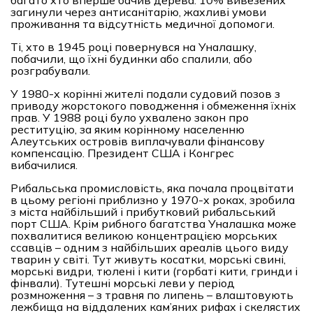
багато хто вперше бачив дерева. 10% вивезених
загинули через антисанітарію, жахливі умови
проживання та відсутність медичної допомоги.
Ті, хто в 1945 році повернувся на Уналашку,
побачили, що їхні будинки або спалили, або
розграбували.
У 1980-х корінні жителі подали судовий позов з
приводу жорстокого поводження і обмеження їхніх
прав. У 1988 році було ухвалено закон про
реституцію, за яким корінному населенню
Алеутських островів виплачували фінансову
компенсацію. Президент США і Конгрес
вибачилися.
Рибальська промисловість, яка почала процвітати
в цьому регіоні приблизно у 1970-х роках, зробила
з міста найбільший і прибутковий рибальський
порт США. Крім рибного багатства Уналашка може
похвалитися великою концентрацією морських
ссавців – одним з найбільших ареалів цього виду
тварин у світі. Тут живуть косатки, морські свині,
морські видри, тюлені і кити (горбаті кити, гринди і
фінвали). Тутешні морські леви у період
розмноження – з травня по липень – влаштовують
лежбища на віддалених кам’яних рифах і скелястих