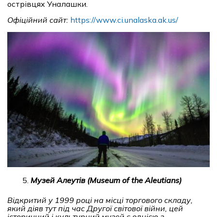
острівцях Уналашки.
Офіційний сайт:
https://www.ci.unalaska.ak.us/
Музей Алеутів (Museum of the Aleutians)
Відкритий у 1999 році на місці торгового складу,
який діяв тут під час Другої світової війни, цей
історичний і культурний музей є однією з