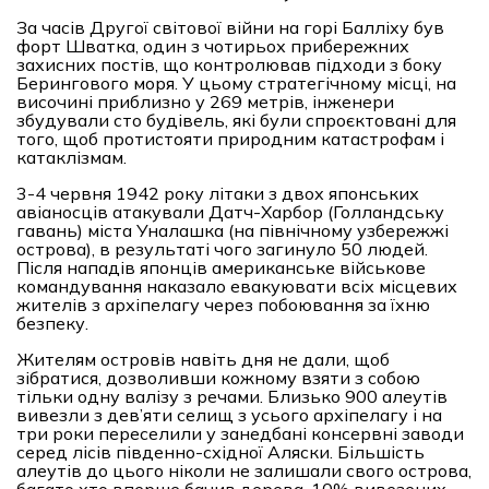
За часів Другої світової війни на горі Балліху був
форт Шватка, один з чотирьох прибережних
захисних постів, що контролював підходи з боку
Берингового моря. У цьому стратегічному місці, на
височині приблизно у 269 метрів, інженери
збудували сто будівель, які були спроєктовані для
того, щоб протистояти природним катастрофам і
катаклізмам.
3-4 червня 1942 року літаки з двох японських
авіаносців атакували Датч-Харбор (Голландську
гавань) міста Уналашка (на північному узбережжі
острова), в результаті чого загинуло 50 людей.
Після нападів японців американське військове
командування наказало евакуювати всіх місцевих
жителів з архіпелагу через побоювання за їхню
безпеку.
Жителям островів навіть дня не дали, щоб
зібратися, дозволивши кожному взяти з собою
тільки одну валізу з речами. Близько 900 алеутів
вивезли з дев’яти селищ з усього архіпелагу і на
три роки переселили у занедбані консервні заводи
серед лісів південно-східної Аляски. Більшість
алеутів до цього ніколи не залишали свого острова,