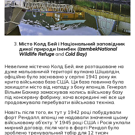
Місто Колд Бей і Національний заповідник
дикої природи Ізембек (
Izembek
National
Wildlife Refuge
and
Cold Bay)
Невелике містечко Колд Бей, яке розташоване на
дуже мальовничій території вулкана Шішалдін,
офіційно було засновано у серпні 1941 року як
крита військова база США. Ця база повинна була
захищати місто від нападу з боку японців. Генерал
Вільям Баккер замаскував колись військову базу
під консервну фабрику, хоча всередині неї все ще
продовжувала перебувати військова техніка.
Навіть після того, як тут у 1942 році побудували
форт Рендалл, японці не надавали значення цьому
військовому об’єкту. У 1945 році США і Росія уклали
мирний договір, після чого в форті Рендал було
зроблено тренувальний табір для 12 тисяч