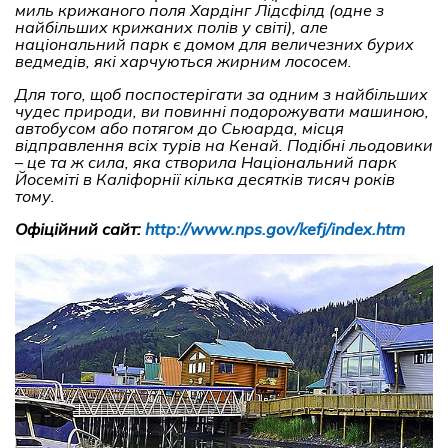
миль крижаного поля Хардінг Лідсфілд (одне з
найбільших крижаних полів у світі), але
національний парк є домом для величезних бурих
ведмедів, які харчуються жирним лососем.
Для того, щоб поспостерігати за одним з найбільших
чудес природи, ви повинні подорожувати машиною,
автобусом або потягом до Сьюарда, місця
відправлення всіх турів на Кенай. Подібні льодовики
–
це та ж сила, яка створила Національний парк
Йосеміті в Каліфорнії кілька десятків тисяч років
тому.
Офіційний сайт:
http://www.nps.gov/kefj/index.htm