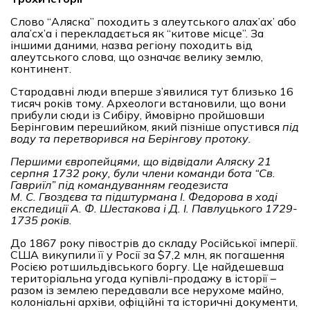
Слово “Аляска” походить з алеутського алах’ах’ або
ала’сх’а і перекладається як “китове місце”. За
іншими даними, назва регіону походить від
алеутського слова, що означає велику землю,
континент.
Стародавні люди вперше з’явилися тут близько 16
тисяч років тому. Археологи встановили, що вони
прибули сюди із Сибіру, ймовірно пройшовши
Берінговим перешийком, який пізніше опустився
під
воду та перетворився на Берінгову протоку.
Першими
європейцями
, що відвідали Аляску 21
серпня
1732
року, були члени команди бота “Св.
Гавриїл” під командуванням геодезиста
М. С. Гвоздєв
а
та підштурмана І. Федорова в ході
експедиції А. Ф. Шестакова і Д. І. Павлуцького 1729-
1735 років.
До 1867 року півострів до складу Російської імперії.
США викупили її у Росії за $7,2 млн, як погашення
Росією ротшильдівського боргу. Це найдешевша
територіальна угода купівлі-продажу в історії –
разом із землею передавали все нерухоме майно,
колоніальні архіви, офіційні та історичні документи,