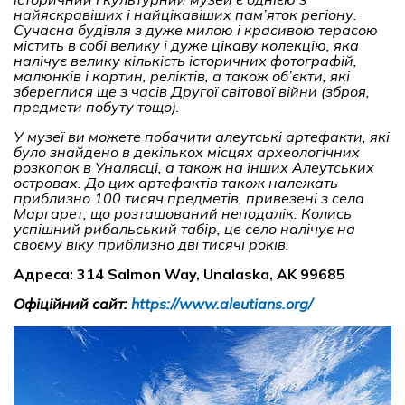
найяскравіших і найцікавіших пам’яток регіону.
Сучасна будівля з дуже милою і красивою терасою
містить в собі велику і дуже цікаву колекцію, яка
налічує велику кількість історичних фотографій,
малюнків і картин, реліктів, а також об’єкти, які
збереглися ще з часів Другої світової війни (зброя,
предмети побуту тощо).
У музеї ви можете побачити алеутські артефакти, які
було знайдено в декількох місцях археологічних
розкопок в Уналясці, а також на інших Алеутських
островах. До цих артефактів також належать
приблизно 100 тисяч предметів, привезені з села
Маргарет, що розташований неподалік. Колись
успішний рибальський табір, це село налічує на
своєму віку приблизно дві тисячі років.
Адреса:
314 Salmon Way, Unalaska, AK 99685
Офіційний сайт:
https://www.aleutians.org/