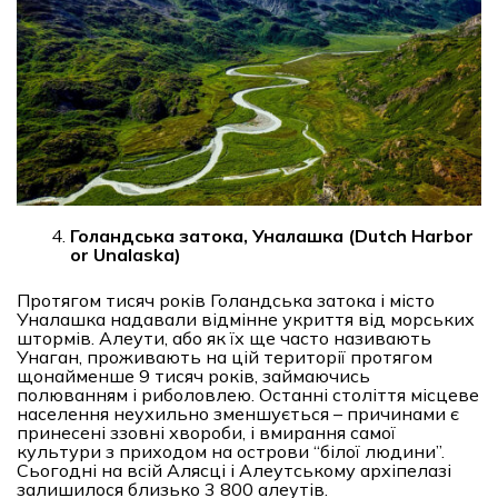
Голандська затока, Уналашка (Dutch Harbor
or Unalaska)
Протягом тисяч років Голандська затока і місто
Уналашка надавали відмінне укриття від морських
штормів. Алеути, або як їх ще часто називають
Унаган, проживають на цій території протягом
щонайменше 9 тисяч років, займаючись
полюванням і риболовлею. Останні століття місцеве
населення неухильно зменшується – причинами є
принесені ззовні хвороби, і вмирання самої
культури з приходом на острови “білої людини”.
Сьогодні на всій Алясці і Алеутському архіпелазі
залишилося близько 3 800 алеутів.