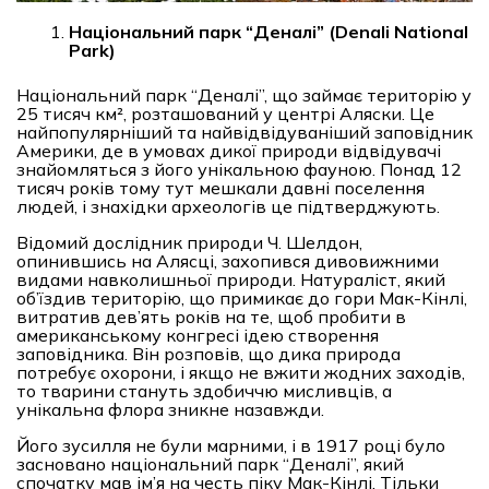
Національний парк “Деналі” (Denali National
Park)
Національний парк “Деналі”, що займає територію у
25 тисяч км², розташований у центрі Аляски. Це
найпопулярніший та найвідвідуваніший заповідник
Америки, де в умовах дикої природи відвідувачі
знайомляться з його унікальною фауною. Понад 12
тисяч років тому тут мешкали давні поселення
людей, і знахідки археологів це підтверджують.
Відомий дослідник природи Ч. Шелдон,
опинившись на Алясці, захопився дивовижними
видами навколишньої природи. Натураліст, який
об’їздив територію, що примикає до гори Мак-Кінлі,
витратив дев’ять років на те, щоб пробити в
американському конгресі ідею створення
заповідника. Він розповів, що дика природа
потребує охорони, і якщо не вжити жодних заходів,
то тварини стануть здобиччю мисливців, а
унікальна флора зникне назавжди.
Його зусилля не були марними, і в 1917 році було
засновано національний парк “Деналі”, який
спочатку мав ім’я на честь піку Мак-Кінлі. Тільки