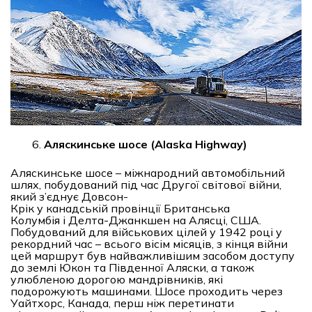
Аляскинське шосе (Alaska Highway)
Аляскинське шосе – міжнародний автомобільний
шлях, побудований під час Другої світової війни,
який з’єднує Довсон-
Крік у канадській провінції Британська
Колумбія і Делта-Джанкшен на Алясці, США.
Побудований для військових цілей у 1942 році у
рекордний час – всього вісім місяців, з кінця війни
цей маршрут був найважливішим засобом доступу
до землі Юкон та Південної Аляски, а також
улюбленою дорогою мандрівників, які
подорожують машинами. Шосе проходить через
Уайтхорс, Канада, перш ніж перетинати