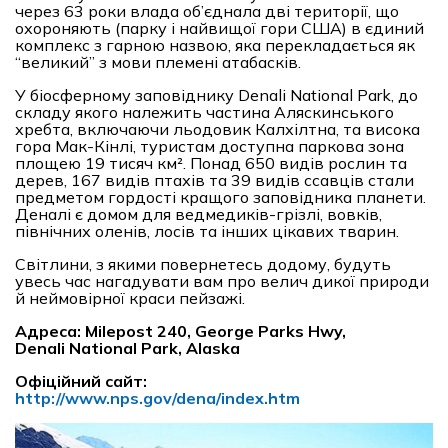
через 63 роки влада об’єднала дві території, що
охороняють (парку і найвищої гори США) в єдиний
комплекс з гарною назвою, яка перекладається як
“великий” з мови племені атабасків.
У біосферному заповіднику Denali National Park, до
складу якого належить частина Аляскинського
хребта, включаючи льодовик Калхілтна, та висока
гора Мак-Кінлі, туристам доступна паркова зона
площею 19 тисяч км². Понад 650 видів рослин та
дерев, 167 видів птахів та 39 видів ссавців стали
предметом гордості кращого заповідника планети.
Деналі є домом для ведмедиків-грізлі, вовків,
північних оленів, лосів та інших цікавих тварин.
Світлини, з якими повернетесь додому, будуть
увесь час нагадувати вам про велич дикої природи
й неймовірної краси пейзажі.
Адреса: Milepost 240, George Parks Hwy,
Denali
National Park
, Alaska
Офіційний сайт:
http://www.nps.gov/dena/index.htm