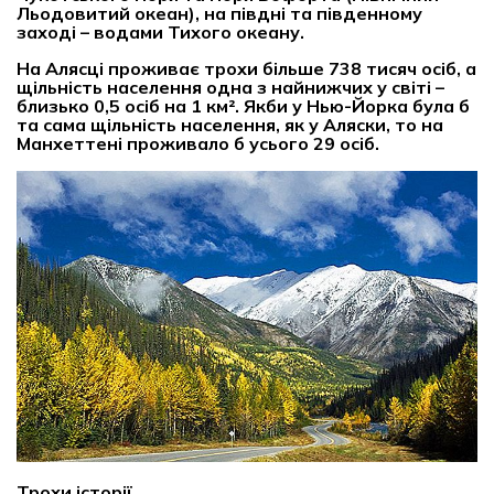
Льодовитий океан), на півдні та південному
заході – водами Тихого океану.
На Алясці проживає трохи більше 738 тисяч осіб, а
щільність населення одна з найнижчих у світі –
близько 0,5 осіб на 1 км². Якби у Нью-Йорка була б
та сама щільність населення, як у Аляски, то на
Манхеттені проживало б усього 29 осіб.
Трохи історії