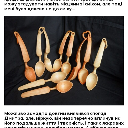
можу згадувати навіть місцями зі сміхом, але тоді
мені було далеко не до сміху…
Можливо занадто довгим виявився спогад
Дмитра, але, міркую, він незаперечно вплинув на
його подальше життя і творчість. І таких яскравих
моментів у житті парубка немало. А зійшла зоря