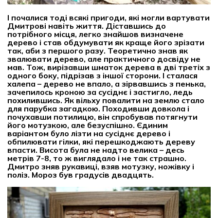
І почалися тоді всякі пригоди, які могли вартувати
Дмитрові навіть життя. Діставшись до
потрібного місця, легко знайшов визначене
дерево і став обдумувати як краще його зрізати
так, аби з першого разу. Теоретично знав як
звалювати дерево, але практичного досвіду не
мав. Тож, вирізавши шматок дерева в дві третіх з
одного боку, підрізав з іншої сторони. І сталася
халепа – дерево не впало, а зірвавшись з пенька,
зачепилось кроною за сусіднє і застигло, ледь
похилившись. Як вільху повалити на землю стало
для парубка загадкою. Походивши довкола і
почухавши потилицю, він спробував потягнути
його мотузкою, але безуспішно. Єдиним
варіантом було лізти на сусіднє дерево і
обпилювати гілки, які перешкоджають дереву
впасти. Висота була не надто велика – десь
метрів 7-8, то ж виглядало і не так страшно.
Дмитро зняв рукавиці, взяв мотузку, ножівку і
поліз. Мороз був градусів двадцять.