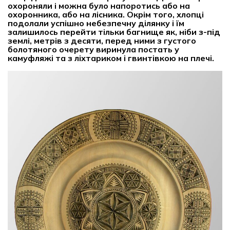
охороняли і можна було напоротись або на
охоронника, або на лісника. Окрім того, хлопці
подолали успішно небезпечну ділянку і їм
залишилось перейти тільки багнище як, ніби з-під
землі, метрів з десяти, перед ними з густого
болотяного очерету виринула постать у
камуфляжі та з ліхтариком і гвинтівкою на плечі.