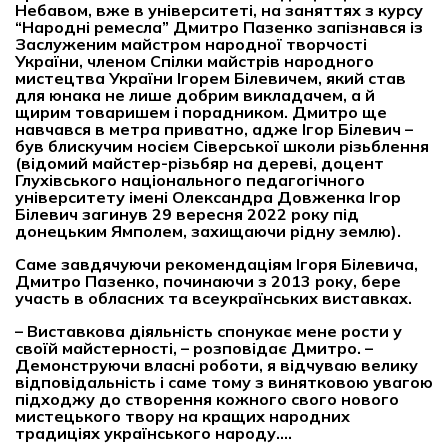
Небавом, вже в університеті, на заняттях з курсу
“Народні ремесла”
Дмитро Пазенко запізнався із
Заслуженим майстром народної творчості
України, членом Спілки майстрів народного
мистецтва України Ігорем Білевичем, який став
для юнака не лише добрим викладачем, а й
щирим товаришем і порадником. Дмитро ще
навчався в метра приватно, адже Ігор Білевич –
був блискучим носієм Сіверської школи різьблення
(відомий майстер-різьбяр на дереві, доцент
Глухівського національного педагогічного
університету імені Олександра Довженка Ігор
Білевич загинув 29 вересня 2022 року під
донецьким Ямполем, захищаючи рідну землю).
Саме завдячуючи рекомендаціям Ігоря Білевича,
Дмитро Пазенко, починаючи з 2013 року, бере
участь в обласних та всеукраїнських виставках.
– Виставкова діяльність спонукає мене рости у
своїй майстерності, – розповідає Дмитро. –
Демонструючи власні роботи, я відчуваю велику
відповідальність і саме тому з винятковою увагою
підходжу до створення кожного свого нового
мистецького твору на кращих народних
традиціях українського народу….