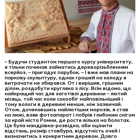
– Будучи студентом першого курсу університету,
я тільки починав займатись дереворізьбленням
всерйоз, – пригадує парубок. – І вже мав плани на
паркову скульптуру, однак грошей на колоду я
витрачати не збирався. От і вирішив, грішним
ділом, роздобути кругляка з лісу. Всім відомо, що
найкращий час для заготівлі деревини – лютий
місяць, той час коли сокообіг найповільніший і
тому вологи в деревині менше, ніж зазвичай.
Отож, дочекавшись найлютіших морозів, я став
на лижі, взяв фотоапарат і побрів глибоким снігом
за край міста Ромни, де росте вільха на болотах.
Це була мандрівка-розвідка, аби оцінити
відстань, розмір стовбура, відсутність очей і
визначитись з конкретним деревом. Довго