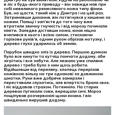
в ліс з будь-якого приводу – він завжди мав при
собі невеликого ремесляного ножа типу фінки.
Був, на щастя, такий ніж у Дмитра і на цей раз.
Затримавши дихання, він потягнувся у кишеню за
ножем. Пальці і зап’ястя до того часу вже
втратили звичну гнучкість і від морозу починали
німіти. Заледве діставши ножа, юнак міцно
вчепився в нього і всією силою, стискаючи
горіхове руків’я, одним рухом обрізав мотузку, і
дерево глухо ударилось об землю.
Парубок швидко зліз із дерева. Першою думкою
було все кинути та хутчіш помчати додому, аби
зігрітись і все забути. Але лежало уже спиляне
дерево і треба було з ним щось робити.
Відійшовши від переляку, хлопець перерізав
ножівкою вільху на три однакові за довжиною
шматки. Руки вже добряче замерзли і
переставали слухатись, але впертість брала своє.
І ліс віддавав страхом. Потемніло. На старих
деревах пугикали сови, верещали сичі. Мороз
пощіпував розчервонілі щоки юнака. І він
швиденько вирушив додому.