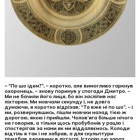
– “По шо ідем?”, – коротко, але вимогливо гаркнув
охоронець, – знову поринув у спогади Дмитро. –
Ми не бачили його лиця, бо він засліпив нас
ліхтарем. Ми мовчали секунду і, не довго
думаючи, я коротко відрізав: “Та вже ні по шо”, – і
ми, розвернувшись, пішли мовчки назад тією ж
дорогою, якою і прийшли. Чолов’яга більше нічого
не говорив, а тільки щось пробубонів у рацію і
спостерігав за нами як ми віддаляємось. Колоди
відтіль я так і не забрав, а для скульптури
придбав деревину в лісгоспі. Історію цю зараз