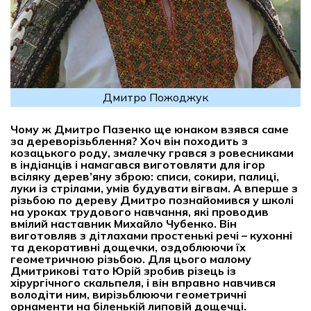
Дмитро Пожоджук
Чому ж Дмитро Пазенко ще юнаком взявся саме
за дереворізьблення? Хоч він походить з
козацького роду, змалечку грався з ровесниками
в індіанців і намагався виготовляти для ігор
всіляку дерев’яну зброю: списи, сокири, палиці,
луки із стрілами, умів будувати вігвам. А вперше з
різьбою по дереву Дмитро познайомився у школі
на уроках трудового навчання, які проводив
вмілий наставник Михайло Чубенко. Він
виготовляв з дітлахами простенькі речі – кухонні
та декоративні дощечки, оздоблюючи їх
геометричною різьбою. Для цього малому
Дмитрикові тато Юрій зробив різець із
хірургічного скальпеля, і він вправно навчився
володіти ним, вирізьблюючи геометричні
орнаменти на біленькій липовій дощечці.