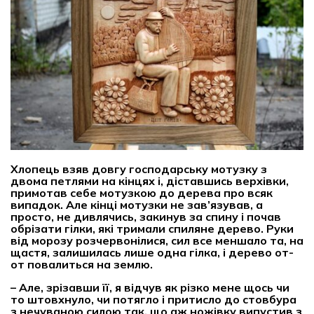
Хлопець взяв довгу господарську мотузку з
двома петлями на кінцях і, діставшись верхівки,
примотав себе мотузкою до дерева про всяк
випадок. Але кінці мотузки не зав’язував, а
просто, не дивлячись, закинув за спину і почав
обрізати гілки, які тримали спиляне дерево. Руки
від морозу розчервонілися, сил все меншало та, на
щастя, залишилась лише одна гілка, і дерево от-
от повалиться на землю.
– Але, зрізавши її, я відчув як різко мене щось чи
то штовхнуло, чи потягло і притисло до стовбура
з нечуваною силою так, що аж ножівку випустив з