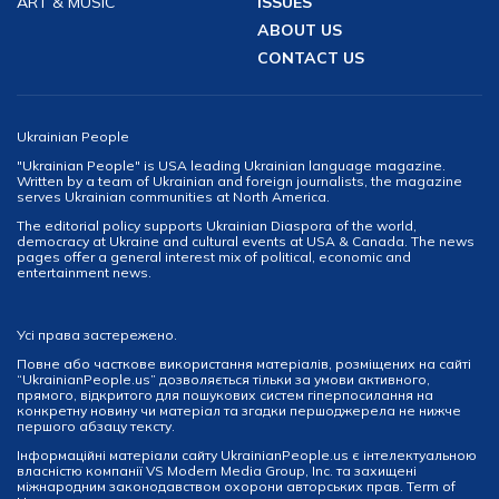
ART & MUSIC
ISSUES
ABOUT US
CONTACT US
Ukrainian People
"Ukrainian People" is USA leading Ukrainian language magazine.
Written by a team of Ukrainian and foreign journalists, the magazine
serves Ukrainian communities at North America.
The editorial policy supports Ukrainian Diaspora of the world,
democracy at Ukraine and cultural events at USA & Canada. The news
pages offer a general interest mix of political, economic and
entertainment news.
Усі права застережено.
Повне або часткове використання матеріалів, розміщених на сайті
“UkrainianPeople.us” дозволяється тільки за умови активного,
прямого, відкритого для пошукових систем гіперпосилання на
конкретну новину чи матеріал та згадки першоджерела не нижче
першого абзацу тексту.
Інформаційні матеріали сайту UkrainianPeople.us є інтелектуальною
власністю компанії VS Modern Media Group, Inc. та захищені
міжнародним законодавством охорони авторських прав.
Term of