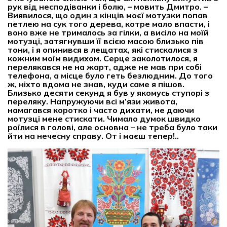
рук від несподіванки і болю, – мовить Дмитро. –
Виявилося, що один з кінців моєї мотузки попав
петлею на сук того дерева, котре мало впасти, і
воно вже не трималось за гілки, а висіло на моїй
мотузці, затягнувши її всією масою близько пів
тони, і я опинився в лещатах, які стискалися з
кожним моїм видихом. Серце заколотилося, я
перелякався не на жарт, адже не мав при собі
телефона, а місце було геть безлюдним. До того
ж, ніхто вдома не знав, куди саме я пішов.
Близько десяти секунд я був у якомусь ступорі з
переляку. Напружуючи всі м’язи живота,
намагався коротко і часто дихати, не даючи
мотузці мене стискати. Чимало думок швидко
роїлися в голові, але основна – не треба було таки
йти на нечесну справу. От і маєш тепер!..