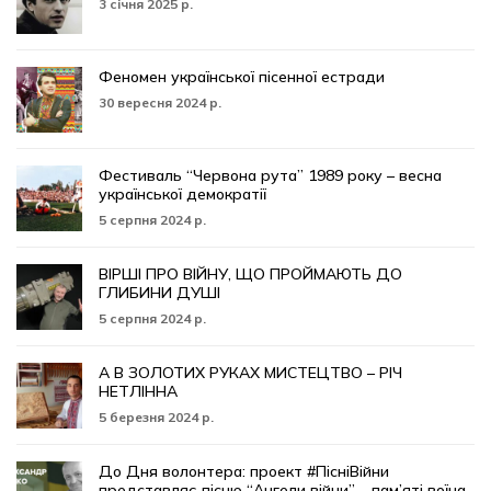
3 січня 2025 р.
Феномен української пісенної естради
30 вересня 2024 р.
Фестиваль “Червона рута” 1989 року – весна
української демократії
5 серпня 2024 р.
ВІРШІ ПРО ВІЙНУ, ЩО ПРОЙМАЮТЬ ДО
ГЛИБИНИ ДУШІ
5 серпня 2024 р.
А В ЗОЛОТИХ РУКАХ МИСТЕЦТВО – РІЧ
НЕТЛІННА
5 березня 2024 р.
До Дня волонтера: проект #ПісніВійни
представляє пісню “Ангели війни” – пам’яті воїна,