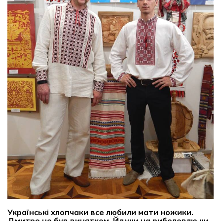
Українські хлопчаки все любили мати ножики.
Дмитро не був винятком. Йдучи на риболовлю чи