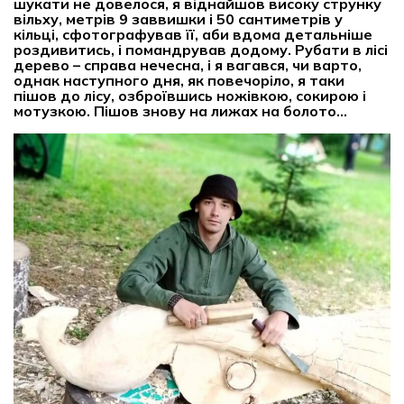
шукати не довелося, я віднайшов високу струнку
вільху, метрів 9 заввишки і 50 сантиметрів у
кільці, сфотографував її, аби вдома детальніше
роздивитись, і помандрував додому. Рубати в лісі
дерево – справа нечесна, і я вагався, чи варто,
однак наступного дня, як повечоріло, я таки
пішов до лісу, озброївшись ножівкою, сокирою і
мотузкою. Пішов знову на лижах на болото…