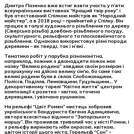
Дмитро Пазенко вже встиг взяти участь у п’яти
всеукраїнських виставках “Кращий твір року” і
був атестований Спілкою майстрів як “Народний
майстер”, а в 2018 році – прийнятий у Спілку. Він
працює в галузі художнього різьблення по дереву
(Сіверська різьба) довбано-різьбленого посуду,
скульптурного, рельєфного та плосковиїмчатого
різьблення. Однаково використовує різні породи
деревини – як тверді, так і м’які .
Тематика робіт у парубка різноманітна,
наприклад, ложник з дванадцяти ложок має
назву “Велика родина” завдяки своїм розмірам і
розрахунку на дійсно велику сім’ю, бо саме такі
великі родини були в селах Слобожанщини,
Полісся, Поділля, Лемківщини, Гуцульщини… У
декоративному тарелі “Квітка життя” центром
композиції є розетка – квітка, оточена
деревцями, і увінчана рушником.
На рельєфі “Цвіт Ромен” мистець зобразив
українського бандуриста Євгена Адамцевича,
автора всесвітньо відомого “Запорізького
маршу”. Він проживав тривалий час у місті Ромни, і
з рельєфу виринають ніби окрасою, квіткою,
цвітом історії цього міста. Горельєф “Сон” –