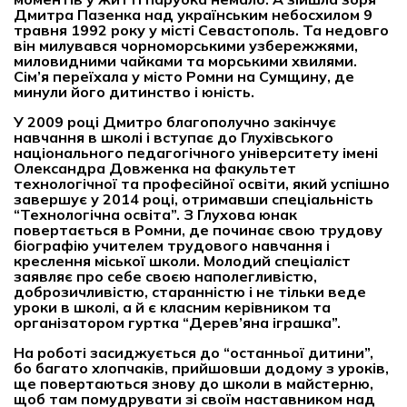
Дмитра Пазенка над українським небосхилом 9
травня 1992 року у місті Севастополь. Та недовго
він милувався чорноморськими узбережжями,
миловидними чайками та морськими хвилями.
Сім’я переїхала у місто Ромни на Сумщину, де
минули його дитинство і юність.
У 2009 році Дмитро благополучно закінчує
навчання в школі і вступає до Глухівського
національного педагогічного університету імені
Олександра Довженка на факультет
технологічної та професійної освіти, який успішно
завершує у 2014 році, отримавши спеціальність
“Технологічна освіта”. З Глухова юнак
повертається в Ромни, де починає свою трудову
біографію учителем трудового навчання і
креслення міської школи. Молодий спеціаліст
заявляє про себе своєю наполегливістю,
доброзичливістю, старанністю і не тільки веде
уроки в школі, а й є класним керівником та
організатором гуртка “Дерев’яна іграшка”.
На роботі засиджується до “останньої дитини”,
бо багато хлопчаків, прийшовши додому з уроків,
ще повертаються знову до школи в майстерню,
щоб там помудрувати зі своїм наставником над