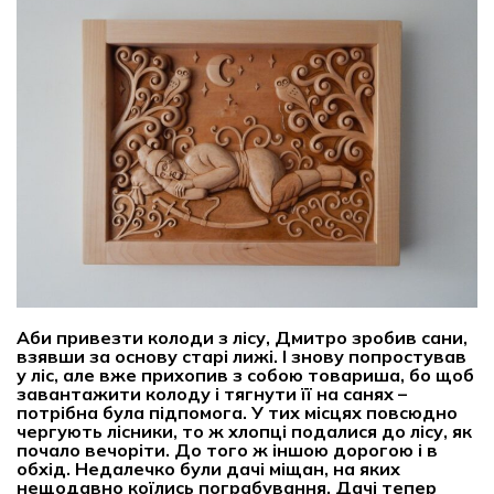
Аби привезти колоди з лісу, Дмитро зробив сани,
взявши за основу старі лижі. І знову попростував
у ліс, але вже прихопив з собою товариша, бо щоб
завантажити колоду і тягнути її на санях –
потрібна була підпомога. У тих місцях повсюдно
чергують лісники, то ж хлопці подалися до лісу, як
почало вечоріти. До того ж іншою дорогою і в
обхід. Недалечко були дачі міщан, на яких
нещодавно коїлись пограбування. Дачі тепер