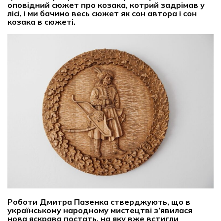
оповідний сюжет про козака, котрий задрімав у
лісі, і ми бачимо весь сюжет як сон автора і сон
козака в сюжеті.
Роботи Дмитра Пазенка стверджують, що в
українському народному мистецтві з’явилася
нова яскрава постать, на яку вже встигли