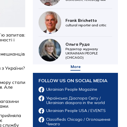
Frank Brichetto
cultural reporter and critic
р’ю запитав:
ності і
Ольга Руда
Редактор журналу
х мешканців
UKRAINIAN PEOPLE
(CHICAGO)
More
 з України?
FOLLOW US ON SOCIAL MEDIA
омору стали
я. Але
Ukrainian People Magazine
Українська Діаспора Світу /
магазини
Ukrainian diaspora in the world
ами.
Ukrainian People USA / EVENTS
 прийняла
Classifieds Chicago / Оголошення
є
Чикаго
а службу