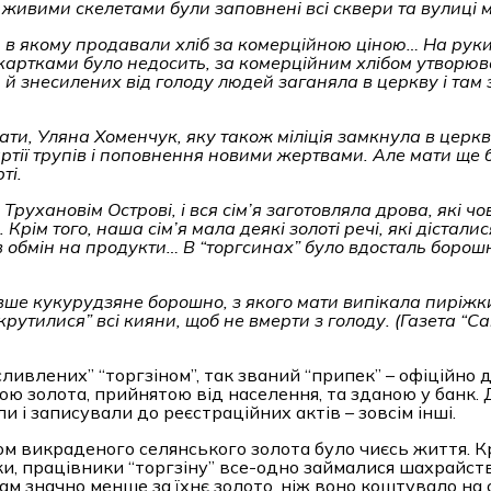
живими скелетами були заповнені всі сквери та вулиці 
н, в якому продавали хліб за комерційною ціною… На рук
а картками було недосить, за комерційним хлібом утворю
и й знесилених від голоду людей заганяла в церкву і там
ати, Уляна Хоменчук, яку також міліція замкнула в церкві
артії трупів і поповнення новими жертвами. Але мати ще
ті.
Трухановім Острові, і вся сім’я заготовляла дрова, які ч
ім того, наша сім’я мала деякі золоті речі, які дісталис
в обмін на продукти… В
“
торгсинах
”
було вдосталь борошн
вше кукурудзяне борошно, з якого мати випікала пиріжк
крутилися
”
всі кияни, щоб не вмерти з голоду.
(Газета
“
Са
сливлених” “торгзіном”, так званий “припек” – офіційно
гою золота, прийнятою від населення, та зданою у банк.
 і записували до реєстраційних актів – зовсім інші.
мом викраденого селянського золота було чиєсь життя. К
и, працівники “торгзіну” все-одно займалися шахрайст
ам значно менше за їхнє золото, ніж воно кoштувало на 