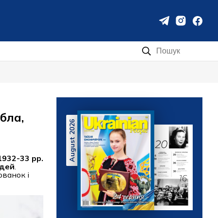
Пошук:
бла,
August 2026
932-33 рр.
юдей
.
ованок і