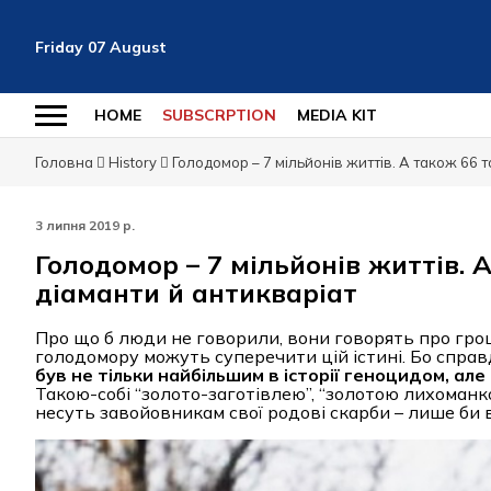
Friday
07
August
HOME
SUBSCRPTION
MEDIA KIT
Головна
History
Голодомор – 7 мільйонів життів. A також 66 т
3 липня 2019 р.
Голодомор – 7 мільйонів життів. A
діаманти й антикваріат
Про що б люди не говорили, вони говорять про грош
голодомору можуть суперечити цій істині. Бо справді
був не тільки найбільшим в історії геноцидом, 
Такою-собі “золото-заготівлею”, “золотою лихоманк
несуть завойовникам свої родові скарби – лише би 