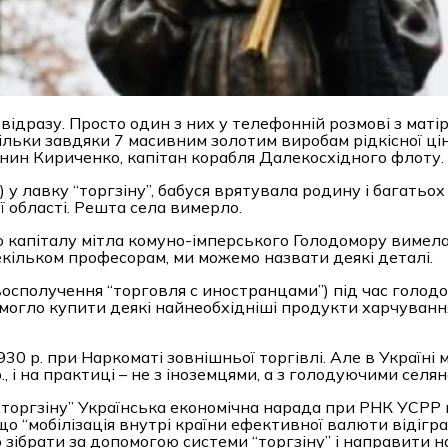
 відразу. Просто один з них у телефонній розмові з маті
тільки завдяки 7 масивним золотим виробам рідкісної цін
рянин Кириченко, капітан корабля Далекосхідного флоту.
) у лавку “торгзіну”, бабуся врятувала родину і багатьо
 області. Решта села вимерло.
о капіталу мітла комуно-імперського Голодомору вимела
кільком професорам, ми можемо назвати деякі деталі.
овосполучення “торговля с иностранцами”) під час голод
могло купити деякі найнеобхідніші продукти харчуванн
0 р. при Наркоматі зовнішньої торгівлі. Але в Україні 
, і на практиці – не з іноземцями, а з голодуючими селян
“торгзіну” Українська економічна нарада при РНК УСРР
що “мобілізація внутрі країни ефективної валюти відігра
зібрати за допомогою системи “торгзіну” і направити н