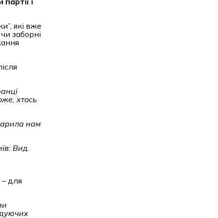
 партії і
и”, які вже
 чи заборні
жання
після
ранці
оже, хтось
 варила нам
їв: Вид.
 – для
ми
лодуючих