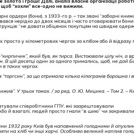
е золото і гроші! Далі, аналіз власне організації роботи
, щоб “хохли” все-одно не вижили.
і ордери (бони), з 1933-го р. – так звані “заборні книжк
ався нерідко до двох місяців і часто отоварювати бони
струкція: “не давати обіцянок покупцям на швидке одер
просто у кілометрових чергах за хлібом або й відразу 
кирпичик”, який був, як тирса. Вистоювали цілу ніч, а в
. В цій десятці один за одного тримались, щоб, не дай Б
и в таких чергах.
 в
“
торгсин
”
, за що отримала кілька кілограмів борошна і
жив”. У трьох томах. / за ред. О .Ю. Мицика. – Том 2. – Ки
чатували співробітники ГПУ, які заарештовували
Або й взагалі, людей просто гнали “в шию” чи закривали
ени 1932 року Київ був наповнений голодними й опухли
няти на хліб чи інші харчі. Особливо великий наплив го