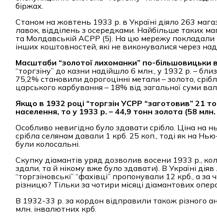
біржах.
Станом на жовтень 1933 р. в Україні діяло 263 мага
лавок, відділень з осередками. Найбільше таких мага
та Молдавській АСРР (5). На цю мережу покладали 
інших коштовностей, які не виконувалися через над
Масштаби
“
золотої лихоманки
”
по-більшовицьки 
“торгзіну” до казни надійшло 6 млн., у 1932 р. – бли
75,2% становили дорогоцінні метали – золото, сріб
царського карбування – 18% від загальної суми в
Якщо в 1932 році “торгзін УСРР
“
заготовив
”
21 тон
населення, то у 1933 р. – 44,9 тонн золота (58 млн. к
Особливо невигідно було здавати срібло. Ціна на н
срібла селянам давали 1 крб. 25 коп., тоді як на Нью
були колосальні.
Скупку діамантів уряд дозволив восени 1933 р., ко
здали, та й нікому вже було здавати). В Україні дія
“торгзіновські” “фахівці” пропонували 12 крб., а за 
різницю? Тільки за чотири місяці діамантових операц
В 1932-33 р. за кордон відправили також різного а
млн. інвалютних крб.