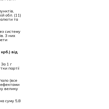
унктів,
й обл. (11)
валюти та
рез систему
в. З них
нети
 крб.) від
За 1 г
утки партії
пало (все
 дефектами
аку велику
на суму 5,8