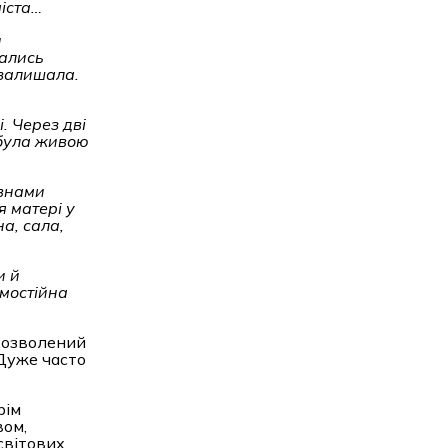
міста…
и
вались
 залишала.
. Через дві
 була живою
овнами
я матері у
а, сала,
и й
мостійна
 дозволений
 Дуже часто
рім
вом,
світових