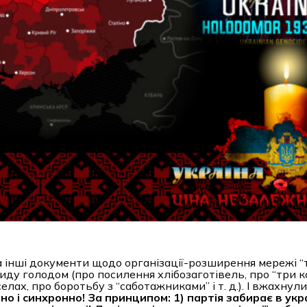
та інші документи щодо організації-розширення мережі “т
циду голодом (про посилення хлібозаготівель, про “три к
ах, про боротьбу з “саботажниками” і т. д.). І вжахнули
 і синхронно! За принципом: 1) партія забирає в укр