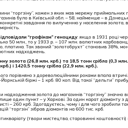
зини “торгзіну”, кожен з яких мав мережу приймальних п
зинів було в Київській обл. – 58, найменше – в Донецькі
конкретні завдання по вилученню у населення золота, 
мірність.
відповідали
“
графікам
”
геноциду
: якщо в 1931 році че
зько 50 млн., то у 1933 р. – 107 млн. валютних карбованці
ло, платина. Так званий “золотобрухт” становив 38%, мо
алютних надходжень.
ну золота (26,8 млн. крб.) та 18,5 тонн срібла (0,3 млн.
рб.) і 1420,5 тонну срібла (22,9 млн. крб.).
ього порівняно з дореволюційними роками впала втричі. 
-Йоркській біржі – 1 крб. 80 коп. Від такої “дельти” приб
ли надходження золота до магазинів “торгзіну” значно в
в лише один пункт – у Харкові. За один карат діаманту з
чисті – 260 крб. Здогадуєтесь, чому і для чого зробили т
ій “торгзін” зібрав діамантів на 600 тис. крб.
нтикваріату (твори мистецтва, старовинні коштовності) 