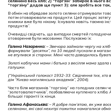
селянина весь хліб; 2) “торгзін” забирає в нього вс
“торгзіну” додав ще пункт 3): але зробіть все так
В обмін на обрядове золото селяни отримували товарн
потім отоварювали на продукти. Цей процес затягув
книжки вже було нікому. Існувала навіть таємна ін
продуктів”.
Очевидці свідчать, що випадки смертей голодуючих 
отоварення були масовими. Послухаємо їх:
Галина Назаренко:
–
Звечора займали чергу на хліб-“
формували “десятки”, по 10 людей пускали в магазин
не втулився зі сторони. Мені часто доводилось буват
Золоті каблучки мами і батька з весілля мама здала
галушки.
(“Український голокост 1932-33: Свідчення тих, хто ви
дім
“
Києво-могилянська академія
”
, 2004).
Часто біля магазинів “торгзіну” на голодних селян 
“золотовалютчиків”, позбавляючи купленого хліба. 
більшої гарантії їх кінця.
Галина Афанасьєва:
–
Я добре пам’ятаю, як уже вос
селянами, які свої нехитрі пожитки намагалися обмі