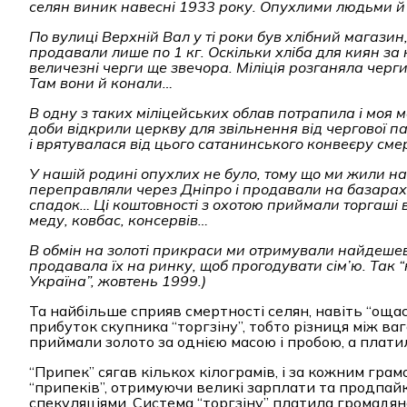
селян виник навесні 1933 року. Опухлими людьми й 
По вулиці Верхній Вал у ті роки був хлібний магази
продавали лише по 1 кг. Оскільки хліба для киян з
величезні черги ще звечора. Міліція розганяла черг
Там вони й конали…
В одну з таких міліцейських облав потрапила і моя м
доби відкрили церкву для звільнення від чергової п
і врятувалася від цього сатанинського конвеєру смер
У нашій родині опухлих не було, тому що ми жили на 
переправляли через Дніпро і продавали на базарах. Кр
спадок… Ці коштовності з охотою приймали торгаші 
меду, ковбас, консервів…
В обмін на золоті прикраси ми отримували найдеше
продавала їх на ринку, щоб прогодувати сім’ю. Так
“
Україна
”
, жовтень 1999.)
Та найбільше сприяв смертності селян, навіть “оща
прибуток скупника “торгзіну”, тобто різниця між ва
приймали золото за однією масою і пробою, а платили
“Припек” сягав кількох кілограмів, і за кожним гра
“припеків”, отримуючи великі зарплати та продпайк
спекуляціями. Система “торгзіну” платила громадян