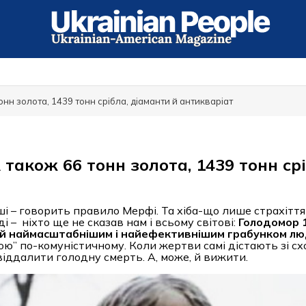
онн золота, 1439 тонн срібла, діаманти й антикваріат
 також 66 тонн золота, 1439 тонн срі
і – говорить правило Мерфі. Та хіба-що лише страхіття
 – ніхто ще не сказав нам і всьому світові:
Голодомор 1
але й наймасштабнішим і найефективнішим грабунком л
ою” по-комуністичному. Коли жертви самі дістають зі сх
віддалити голодну смерть. А, може, й вижити.