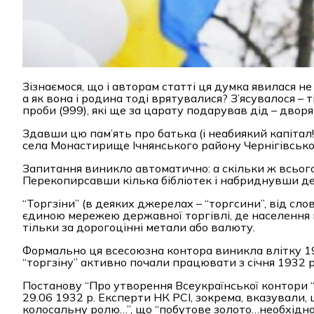
Зізнаємося, що і авторам статті ця думка явилася не
а як вона і родина тоді врятувалися? З’ясувалося – 
проби (999), які ще за царату подарував дід – дво
Здавши цю пам’ять про батька (і неабиякий капітал!
села Монастирище Ічнянського району Чернігівської
Запитання виникло автоматично: а скільки ж всьог
Перекопирсавши кілька бібліотек і набриднувши де
“Торгзіни” (в деяких джерелах – “торгсини”, від сл
єдиною мережею державної торгівлі, де населення 
тільки за дорогоцінні метали або валюту.
Формально ця всесоюзна контора виникла влітку 193
“торгзіну” активно почали працювати з січня 1932 р.
Постанову “Про утворення Всеукраїнської контори 
29.06 1932 р. Експерти НК РСІ, зокрема, вказували, 
колосальну ролю…”, що “побутове золото…необхідно 