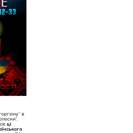
оргзіну” в
олоски”,
ся:
ці
аїнського