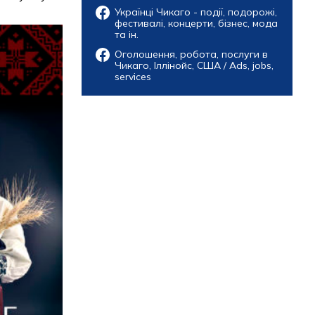
Українці Чикаго - події, подорожі,
фестивалі, концерти, бізнес, мода
та ін.
Оголошення, робота, послуги в
Чикаго, Іллінойс, США / Ads, jobs,
services