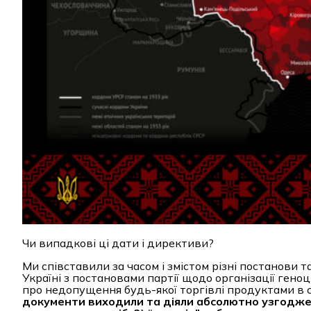
Чи випадкові ці дати і директиви?
Ми співставили за часом і змістом різні постанови 
Україні з постановами партії щодо організації гено
про недопущення будь-якої торгівлі продуктами в сел
документи виходили та діяли абсолютно узгоджено