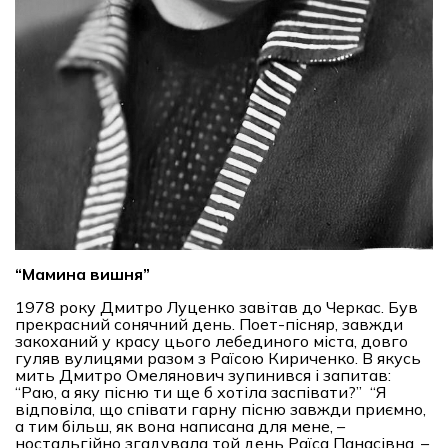
“
Мамина вишня
”
1978 року Дмитро Луценко завітав до Черкас. Був
прекрасний сонячний день. Поет-пісняр, завжди
закоханий у красу цього лебединого міста, довго
гуляв вулицями разом з Раїсою Кириченко. В якусь
мить Дмитро Омелянович зупинився і запитав:
“Раю, а яку пісню ти ще б хотіла заспівати?” “Я
відповіла, що співати гарну пісню завжди приємно,
а тим більш, як вона написана для мене, –
ностальгійно згадувала той день Раїса Панасівна. –