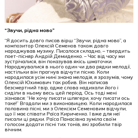
“
Звучи, рідна мово
”
“Я досить довго писав вірш “Звучи, рідна мово”, а
композитор Олексій Семенов також довго
народжував музику. Писалося складно, – твердить
поет-пісняр Андрій Демиденко. – Час від часу ми
зустрічалися, він показував якісь шматочки.
Народжувалися в нього один чи два рядки мелодії,
настільки він прагнув відчути пісню. Коли
народилася усім нині знана мелодія, я зрозумів, чому
Олексій Юхимович так робив. Він написав
безсмертний твір, адже слова надихали його і
сиділи в ньому весь цей період. Ось тоді мені
зізнався: “Не хочу писати шлягери, хочу писати ось
таке!” Вгадали ми з виконавицею. Коли народилася
половина пісні, ми з Олексієм Семеновим відчули,
що її має співати Раїса Кириченко. І вже для неї
писали ці рядки. Раїса Панасівна зуміла своїм
голосом додати пісні тих тонів, які зробили твір
вічним.