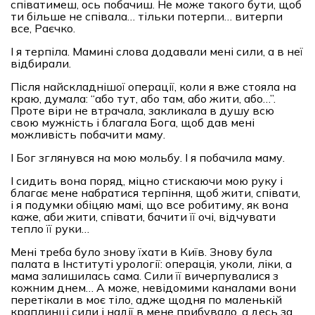
співатимеш, ось побачиш. Не може такого бути, щоб
ти більше не співала… тільки потерпи… витерпи
все, Раєчко.
І я терпіла. Мамині слова додавали мені сили, а в неї
відбирали.
Після найскладнішої операції, коли я вже стояла на
краю, думала: “або тут, або там, або жити, або…”.
Проте віри не втрачала, закликала в душу всю
свою мужність і благала Бога, щоб дав мені
можливість побачити маму.
І Бог зглянувся на мою мольбу. І я побачила маму.
І сидить вона поряд, міцно стискаючи мою руку і
благає мене набратися терпіння, щоб жити, співати,
і я подумки обіцяю мамі, що все робитиму, як вона
каже, аби жити, співати, бачити її очі, відчувати
тепло її руки…
Мені треба було знову їхати в Київ. Знову була
палата в Інституті урології: операція, уколи, ліки, а
мама залишилась сама. Сили її вичерпувалися з
кожним днем… А може, невідомими каналами вони
перетікали в моє тіло, адже щодня по маленькій
краплинці сили і надії в мене прибувало, а десь за