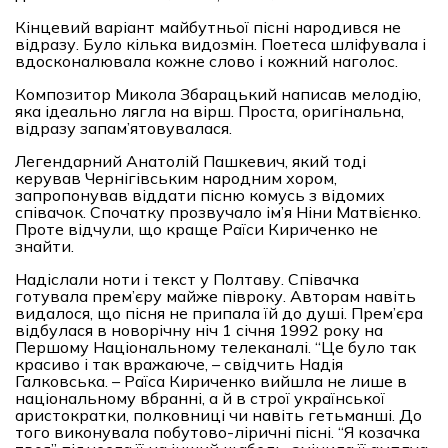
Кінцевий варіант майбутньої пісні народився не
відразу. Було кілька видозмін. Поетеса шліфувала і
вдосконалювала кожне слово і кожний наголос.
Композитор Микола Збарацький написав мелодію,
яка ідеально лягла на вірш. Проста, оригінальна,
відразу запам’ятовувалася.
Легендарний Анатолій Пашкевич, який тоді
керував Чернігівським народним хором,
запропонував віддати пісню комусь з відомих
співачок. Спочатку прозвучало ім’я Ніни Матвієнко.
Проте відчули, що краще Раїси Кириченко не
знайти.
Надіслали ноти і текст у Полтаву. Співачка
готувала прем’єру майже півроку. Авторам навіть
видалося, що пісня не припала їй до душі. Прем’єра
відбулася в новорічну ніч 1 січня 1992 року на
Першому Національному телеканалі. “Це було так
красиво і так вражаюче, – свідчить Надія
Галковська. – Раїса Кириченко вийшла не лише в
національному вбранні, а й в строї української
аристократки, полковниці чи навіть гетьманші. До
того виконувала побутово-ліричні пісні. “Я козачка