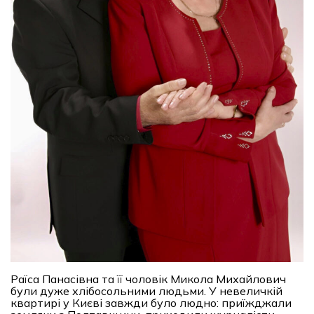
Раїса Панасівна та її чоловік Микола Михайлович
були дуже хлібосольними людьми. У невеличкій
квартирі у Києві завжди було людно: приїжджали