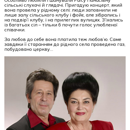
сільські слухачі й глядачі. Пригадую концерт, який
вона провела у рідному селі: люди заповнили не
лише залу сільського клубу і фойє, але зібрались і
на подвір’ї клубу, і на прилеглих вулицях. З’їхались
із багатьох сіл – тільки б почути голос улюбленої
співачки.
За любов до себе вона платила теж любов’ю. Саме
завдяки її старанням до рідного села проведено газ,
побудовано церкву…