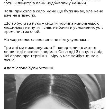
сотні кілометрів вони надбували у неньки.
Коли приїхала в село, мама ще була жива, але мене
вже не впізнала.
Що то була за мука – сидіти поряд з найріднішою
людиною і не чути її слів, не бачити усміхнених уст,
променистих очей.
На жодне моє слово вона не відгукувалась.
Три дні ми виходжували її, повертали до життя,
лише тоді вона заговорила. Ось тоді й почула я від
неї слова про терпіння і віру в моє майбутнє, мою
пісню.
Але ті слова були останні.