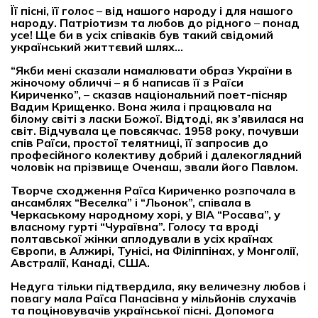
Її пісні, її голос
–
від нашого народу і для нашого
народу.
Патріотизм та любов до рідного
–
понад
усе! Ще би в усіх співаків був такий свідомий
український життєвий шлях…
“
Якби мені сказали намалювати образ України в
жіночому обличчі
–
я б написав її з Раїси
Кириченко
”
,
–
сказав національний поет-пісняр
Вадим Крищенко. Вона жила і працювала на
білому світі з ласки Божої. Відтоді, як з’явилася на
світ. Відчувала це повсякчас. 1958 року, почувши
спів Раїси, простої телятниці, її запросив до
професійного колективу добрий і далекоглядний
чоловік на прізвище Оченаш, звали його Павлом.
Творче сходження Раїса Кириченко розпочала в
ансамблях
“
Веселка
”
і
“
Льонок
”
, співала в
Черкаському народному хорі, у ВІА
“
Росава
”
, у
власному гурті
“
Чураївна
”
. Голосу та вроді
полтавської жінки аплодували в усіх країнах
Європи, в Алжирі, Тунісі, на Філіппінах, у Монголії,
Австралії, Канаді, США.
Недуга тільки підтвердила, яку величезну любов і
повагу мала Раїса Панасівна у мільйонів слухачів
та поціновувачів української пісні. Допомога