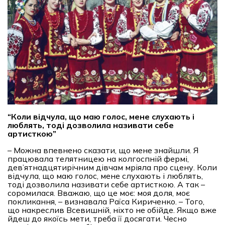
“
Коли відчула, що маю голос, мене слухають і
люблять, тоді дозволила називати себе
артисткою
”
– Можна впевнено сказати, що мене знайшли. Я
працювала телятницею на колгоспній фермі,
дев’ятнадцятирічним дівчам мріяла про сцену. Коли
відчула, що маю голос, мене слухають і люблять,
тоді дозволила називати себе артисткою. А так –
соромилася. Вважаю, що це моє: моя доля, моє
покликання, – визнавала Раїса Кириченко. – Того,
що накреслив Всевишній, ніхто не обійде. Якщо вже
йдеш до якоїсь мети, треба її досягати. Чесно