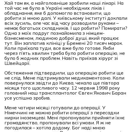
Хай там як, а найголовніше зробили наші лікарі. На
той час не було в Україні необхідних ліків і
обладнання, яке б допомогло встановити, що
робити зі мною далі. У київському інституті доклали
всіх зусиль, але час від часу розводили руками –
немає багатьох складників. І що робити? Помирати?
Одна з моїх подруг познайомила з німцем-
бізнесменом, людиною доброї душі, який працює
тут. Він заплатив клініці у Бремені 20 тисяч марок.
Коли приїхала туди, все вже було готове. Якби
через п’ять хвилин треба було робити операцію, не
було б жодних проблем. Навіть приїхав хірург зі
Швейцарії.
Обстеження підтвердили, що операцію робити ще
не слід. Мене підтримували медикаментозно. Коли
повернулася звідти до Києва, чекала ще півтора
місяця того щасливого часу. 12 червня 1998 року
головний наш трансплантолог Євген Якович Баран
усе успішно зробив.
Мене чотири місяці готували до операції. У
Німеччині не можна робити операції з пересадки
нирки іноземцеві. Мені пропонували прийняти їхнє
громадянство, пропонували всі умови. Я ж не
погодилася – хотіла додому. Бог наді мною