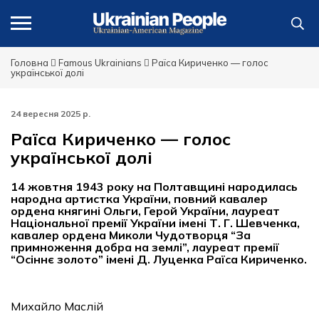
Головна
Famous Ukrainians
Раїса Кириченко — голос
української долі
24 вересня 2025 р.
Раїса Кириченко — голос
української долі
14 жовтня 1943 року на Полтавщині народилась
народна артистка України, повний кавалер
ордена княгині Ольги, Герой України, лауреат
Національної премії України імені Т. Г. Шевченка,
кавалер ордена Миколи Чудотворця
“
За
примноження добра на землі
”
, лауреат премії
“
Осіннє золото
”
імені Д. Луценка Раїса Кириченко.
Михайло Маслій