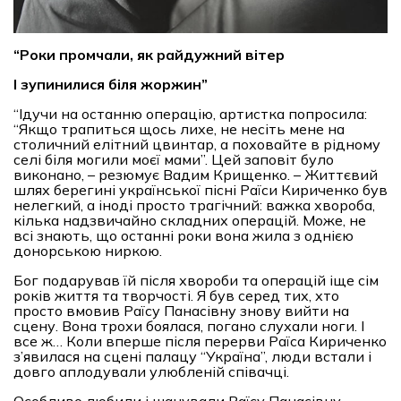
“
Роки промчали, як райдужний вітер
І зупинилися біля жоржин
”
“Ідучи на останню операцію, артистка попросила:
“Якщо трапиться щось лихе, не несіть мене на
столичний елітний цвинтар, а поховайте в рідному
селі біля могили моєї мами”. Цей заповіт було
виконано, – резюмує Вадим Крищенко. – Життєвий
шлях берегині української пісні Раїси Кириченко був
нелегкий, а іноді просто трагічний: важка хвороба,
кілька надзвичайно складних операцій. Може, не
всі знають, що останні роки вона жила з однією
донорською ниркою.
Бог подарував їй після хвороби та операцій іще сім
років життя та творчості. Я був серед тих, хто
просто вмовив Раїсу Панасівну знову вийти на
сцену. Вона трохи боялася, погано слухали ноги. І
все ж… Коли вперше після перерви Раїса Кириченко
з’явилася на сцені палацу “Україна”, люди встали і
довго аплодували улюбленій співачці.
Особливо любили і шанували Раїсу Панасівну