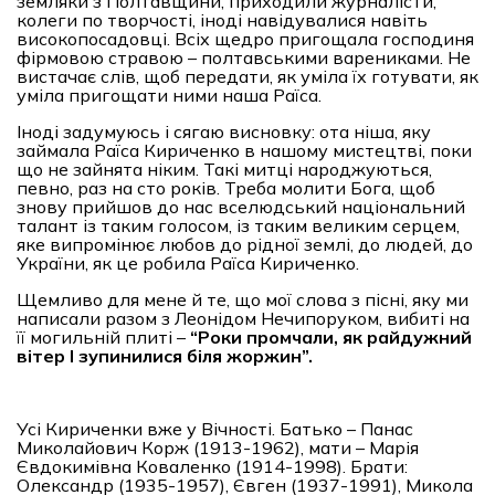
земляки з Полтавщини, приходили журналісти,
колеги по творчості, іноді навідувалися навіть
високопосадовці. Всіх щедро пригощала господиня
фірмовою стравою – полтавськими варениками. Не
вистачає слів, щоб передати, як уміла їх готувати, як
уміла пригощати ними наша Раїса.
Іноді задумуюсь і сягаю висновку: ота ніша, яку
займала Раїса Кириченко в нашому мистецтві, поки
що не зайнята ніким. Такі митці народжуються,
певно, раз на сто років. Треба молити Бога, щоб
знову прийшов до нас вселюдський національний
талант із таким голосом, із таким великим серцем,
яке випромінює любов до рідної землі, до людей, до
України, як це робила Раїса Кириченко.
Щемливо для мене й те, що мої слова з пісні, яку ми
написали разом з Леонідом Нечипоруком, вибиті на
її могильній плиті –
“
Роки промчали, як райдужний
вітер І зупинилися біля жоржин
”
.
Усі Кириченки вже у Вічності. Батько – Панас
Миколайович Корж (1913-1962), мати – Марія
Євдокимівна Коваленко (1914-1998). Брати:
Олександр (1935-1957), Євген (1937-1991), Микола