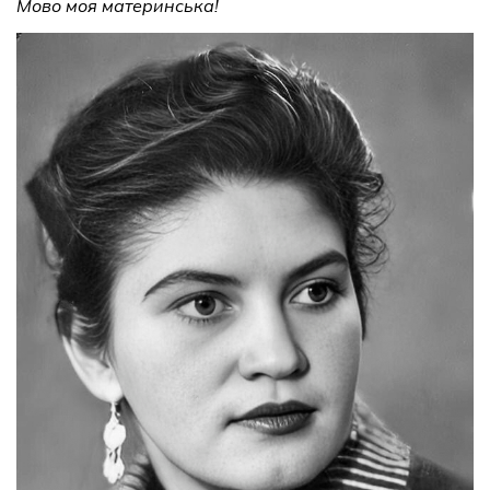
Мово моя материнська!