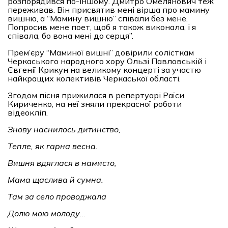
розпорядився по-іншому. Дмитро Омелянович теж
переживав. Він присвятив мені вірша про мамину
вишню, а “Мамину вишню” співали без мене.
Попросив мене поет, щоб я також виконала, і я
співала, бо вона мені до серця”.
Прем’єру “Маминої вишні” довірили солісткам
Черкаського народного хору Ользі Павловській і
Євгенії Крикун на великому концерті за участю
найкращих колективів Черкаської області.
Згодом пісня прижилася в репертуарі Раїси
Кириченко, на неї зняли прекрасної роботи
відеокліп.
Знову наснилось дитинство,
Тепле, як гарна весна.
Вишня вдяглася в намисто,
Мама щаслива й сумна.
Там за село проводжала
Долю мою молоду…