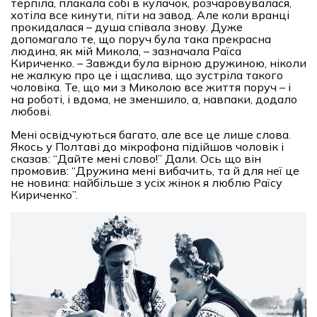
терпіла, плакала собі в кулачок, розчаровувалася,
хотіла все кинути, піти на завод. Але коли вранці
прокидалася – душа співала знову. Дуже
допомагало те, що поруч була така прекрасна
людина, як мій Микола, – зазначала Раїса
Кириченко. – Завжди була вірною дружиною, ніколи
не жалкую про це і щаслива, що зустріла такого
чоловіка. Те, що ми з Миколою все життя поруч – і
на роботі, і вдома, не зменшило, а, навпаки, додало
любові.
Мені освідчуються багато, але все це лише слова.
Якось у Полтаві до мікрофона підійшов чоловік і
сказав: “Дайте мені слово!” Дали. Ось що він
промовив: “Дружина мені вибачить, та й для неї це
не новина: найбільше з усіх жінок я люблю Раїсу
Кириченко”.