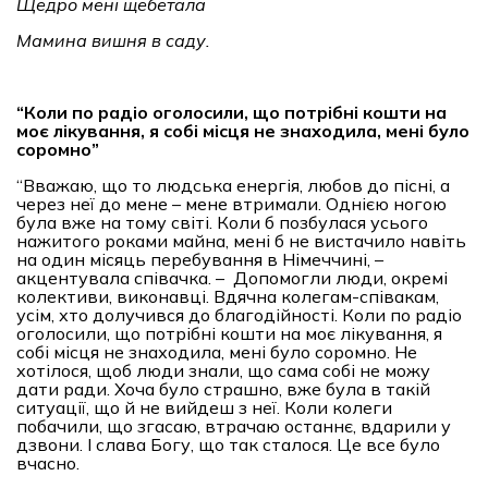
Щедро мені щебетала
Мамина вишня в саду.
“
Коли по радіо оголосили, що потрібні кошти на
моє лікування, я собі місця не знаходила, мені було
соромно
”
“Вважаю, що то людська енергія, любов до пісні, а
через неї до мене – мене втримали. Однією ногою
була вже на тому світі. Коли б позбулася усього
нажитого роками майна, мені б не вистачило навіть
на один місяць перебування в Німеччині, –
акцентувала співачка. – Допомогли люди, окремі
колективи, виконавці. Вдячна колегам-співакам,
усім, хто долучився до благодійності. Коли по радіо
оголосили, що потрібні кошти на моє лікування, я
собі місця не знаходила, мені було соромно. Не
хотілося, щоб люди знали, що сама собі не можу
дати ради. Хоча було страшно, вже була в такій
ситуації, що й не вийдеш з неї. Коли колеги
побачили, що згасаю, втрачаю останнє, вдарили у
дзвони. І слава Богу, що так сталося. Це все було
вчасно.