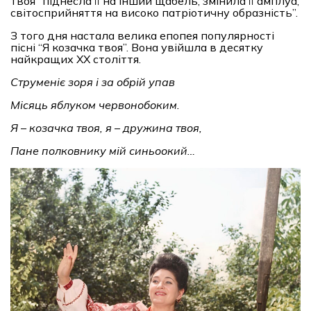
твоя” піднесла її на інший щабель, змінила її амплуа,
світосприйняття на високо патріотичну образність”.
З того дня настала велика епопея популярності
пісні “Я козачка твоя”. Вона увійшла в десятку
найкращих ХХ століття.
Струменіє зоря і за обрій упав
Місяць яблуком червонобоким.
Я
–
козачка твоя, я
–
д
ружина твоя,
Пане полковнику мій синьоокий…