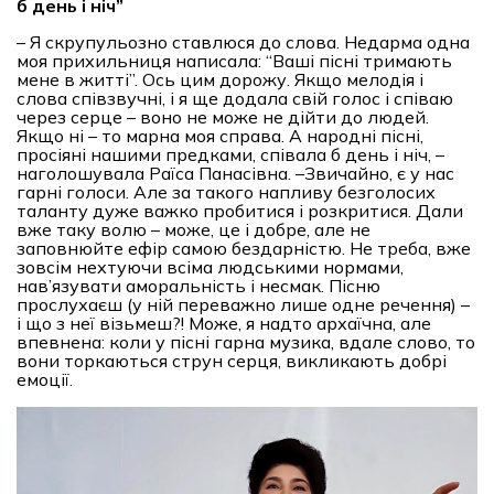
б день і ніч
”
– Я скрупульозно ставлюся до слова. Недарма одна
моя прихильниця написала: “Ваші пісні тримають
мене в житті”. Ось цим дорожу. Якщо мелодія і
слова співзвучні, і я ще додала свій голос і співаю
через серце – воно не може не дійти до людей.
Якщо ні – то марна моя справа. А народні пісні,
просіяні нашими предками, співала б день і ніч, –
наголошувала Раїса Панасівна. –Звичайно, є у нас
гарні голоси. Але за такого напливу безголосих
таланту дуже важко пробитися і розкритися. Дали
вже таку волю – може, це і добре, але не
заповнюйте ефір самою бездарністю. Не треба, вже
зовсім нехтуючи всіма людськими нормами,
нав’язувати аморальність і несмак. Пісню
прослухаєш (у ній переважно лише одне речення) –
і що з неї візьмеш?! Може, я надто архаїчна, але
впевнена: коли у пісні гарна музика, вдале слово, то
вони торкаються струн серця, викликають добрі
емоції.