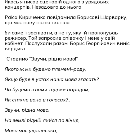
Якось я писав сценарій одного з урядових
концертів. Незадовго до нього
Раїса Кириченко повідомила Борисові Шарварку,
що має нову пісню і хотіла
би саме її заспівати, а не ту, яку їй пропонував
режисер. Той запросив співачку і мене у свій
кабінет. Послухали разом. Борис Георгійович виніс
вердикт:
“Ставимо “Звучи, рідна мово!”
Якого ж ми будемо племені
–
роду,
Якщо буде в устах наша мова згасать?..
Чи будемо з вами тоді ми народом,
Як стихне вона в голосах?..
Звучи, рідна мово,
На землі рідній лийся по вінця,
Мово моя українська,