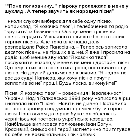
““
Пане полковнику…
”
півроку пролежала в мене у
шухляді. А тепер звучить як народна пісня
”
“Інколи слухач вибирає для себе одну пісню,
наприклад, “Я козачка твоя”, і телебачення та радіо
“крутять” їх безкінечно. Ось це мене трішечки
навіть сердить. У кожного співака є багато інших
гарних пісень. Але така вже наша доля, –
розповідала Раїса Панасівна. – Тепер ось записала
десяток пісень, не гірших від неї. Я вже і просила на
радіо, щоб менше звучала “Я козачка твоя”,
послухайте, казала, у мене є не менш достойні пісні.
Одному з тих, хто заплатив гроші, поставили іншу
пісню. На другий день чоловік заявив: “Я подам на
вас до суду! Написав, яку хочу пісню почути,
заплатив за неї гроші. Будь ласка, виконуйте!”
Пісня “Я козачка твоя” – ровесниця Незалежності
України. Надія Галковська 1991 року написала вірш
і назвала його “Пісня”. Навіть не дивно. Поставила
останню крапку і подумала, що може бути гарна
пісня. Поштовхом до вірша була залюбленість
чернігівської поетеси в українське козацтво.
Найбільше виписався полковник Іван Богун.
Красивий, синьоокий герой магнетично притягував
до себе. Як воєначальник, і як чоловік.