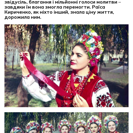
звідусіль, благання і мільйонні голоси молитви
–
завдяки їм вона змогла перемогти. Раїса
Кириченко, як ніхто інший, знала ціну життя,
дорожила ним.