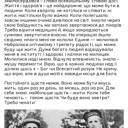
змилосердився – слава Всевишньому, співаю досі.
Життя і здоров’я – це найдорожче, що може бути в
людини. Коли хворіла, не хотілося ні співати, ні
жити, настільки було важко. Коли полегшало,
зовсім іншими очима дивлюся на світ. Інколи через
свою байдужість ми запізно звертаємося до лікарів.
Треба вірити медицині й, якщо закрадаються
сумніви, звертатися вчасно. На операцію йшла
свідомо, нічого мені не кололи. Єдине — молилася.
Набралася оптимізму і трепету радості, що, може,
буду ще жити. Дуже багато людей відвідували
мене в інституті: і здорові, і каліки на милицях.
Молилися наді мною. Відчула впевненість, знала –
мушу перемогти. Вірю, що в кожної людини над її
долею щось є – Бог чи Всесвітній розум. Не кричу,
що вірю, але в душі моїй є завжди місце для Бога.
Постійного щастя немає. Воно може бути якусь
мить, один раз за день, за місяць, раз на рік. Для
себе знаю: найбільше щастя – жити. Коли тебе
чекають – також щастя. Чи буде воно завтра?
Треба чекати”.