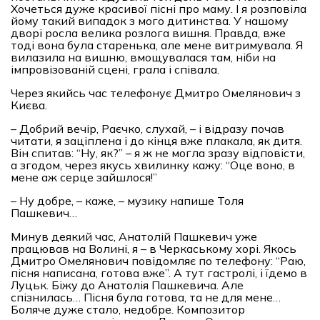
Хочеться дуже красивої пісні про маму. І я розповіла
йому такий випадок з мого дитинства. У нашому
дворі росла велика розлога вишня. Правда, вже
тоді вона була старенька, але мене витримувала. Я
вилазила на вишню, вмощувалася там, ніби на
імпровізованій сцені, грала і співала.
Через якийсь час телефонує Дмитро Омелянович з
Києва.
– Добрий вечір, Раєчко, слухай, – і відразу почав
читати, я заціплена і до кінця вже плакала, як дитя.
Він спитав: “Ну, як?” – я ж не могла зразу відповісти,
а згодом, через якусь хвилинку кажу: “Оце воно, в
мене аж серце зайшлося!”
– Ну добре, – каже, – музику напише Толя
Пашкевич…
Минув деякий час, Анатолій Пашкевич уже
працював на Волині, я – в Черкаському хорі. Якось
Дмитро Омелянович повідомляє по телефону: “Раю,
пісня написана, готова вже”. А тут гастролі, і їдемо в
Луцьк. Біжу до Анатолія Пашкевича. Але
спізнилась… Пісня була готова, та не для мене…
Боляче дуже стало, недобре. Композитор