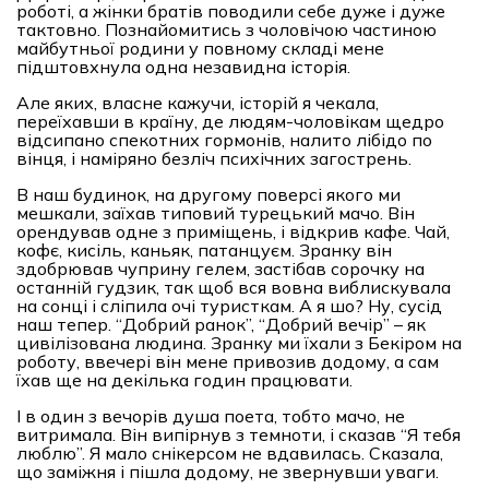
роботі, а жінки братів поводили себе дуже і дуже
тактовно. Познайомитись з чоловічою частиною
майбутньої родини у повному складі мене
підштовхнула одна незавидна історія.
Але яких, власне кажучи, історій я чекала,
переїхавши в країну, де людям-чоловікам щедро
відсипано спекотних гормонів, налито лібідо по
вінця, і наміряно безліч психічних загострень.
В наш будинок, на другому поверсі якого ми
мешкали, заїхав типовий турецький мачо. Він
орендував одне з приміщень, і відкрив кафе. Чай,
кофє, кисiль, каньяк, патанцуєм. Зранку він
здобрював чуприну гелем, застібав сорочку на
останній гудзик, так щоб вся вовна виблискувала
на сонці і сліпила очі туристкам. А я шо? Ну, сусід
наш тепер. “Добрий ранок”, “Добрий вечір” – як
цивілізована людина. Зранку ми їхали з Бекіром на
роботу, ввечері він мене привозив додому, а сам
їхав ще на декілька годин працювати.
І в один з вечорів душа поета, тобто мачо, не
витримала. Він випірнув з темноти, і сказав “Я тебя
люблю”. Я мало снікерсом не вдавилась. Сказала,
що заміжня і пішла додому, не звернувши уваги.