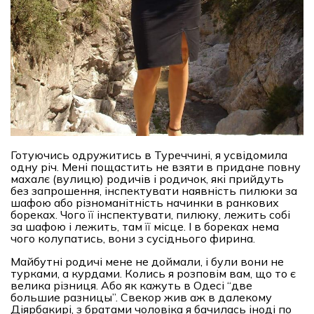
Готуючись одружитись в Туреччині, я усвідомила
одну річ. Мені пощастить не взяти в придане повну
махалє (вулицю) родичів і родичок, які прийдуть
без запрошення, інспектувати наявність пилюки за
шафою або різноманітність начинки в ранкових
бореках. Чого її інспектувати, пилюку, лежить собі
за шафою і лежить, там її місце. І в бореках нема
чого колупатись, вони з сусіднього фирина.
Майбутні родичі мене не доймали, і були вони не
турками, а курдами. Колись я розповім вам, що то є
велика різниця. Або як кажуть в Одесі “две
большие разницы”. Свекор жив аж в далекому
Діярбакирі, з братами чоловіка я бачилась іноді по