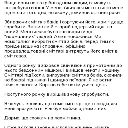
Якщо вони не потрібні одним людям, їх можуть
потребувати інші. У мене з’явилася мета, і вона мене
підняла з того дна, на якому доживав останні роки.
Збираючи сміття з баків і сортуючи його, я зміг дещо
заробити. Змінив свій старий подертий одяг на
новий. Мені важко було заговорити до
“нормальних” людей. Але я наважився. Ми
намагалися вибрати сміття з баків, перед тим як
приїде машина і справжні, офіційно
працевлаштовані сміттярі витрясуть його вміст в
сміттєвоз.
Одного ранку, я заховав свій візок з примотаним до
нього бездонним мішком. І вийшов чекати машину.
Сміттярі під’їхали, вигрузили сміття з баків, скочили
на бокові підніжки і швидко поїхали. Я не встиг
нічого сказати. Картав себе потім увесь день.
Наступного ранку вирішив знову спробувати.
Я чомусь вважав, що саме сміттярі, це ті люди, які
мене зрозуміють. Я ж був майже одним з них.
Дарма, що схожим на лахмітника.
Отже я стояв і знову виглядав машину. Навіть