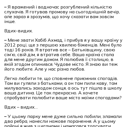
–
Я вражений і водночас розгублений кількістю
слухачів. Я готував промову на сьогоднішній вечір,
але зараз я зрозумів, що хочу сказати вам зовсім
інше.
Вдих-видих.
–
Мене звати Хабіб Ахмад, і прибув я у вашу країну у
2012 році, ще з першою хвилею біженців. Мені було
тоді 16 років. Я втратив все – Батьківщину, свою
сім’ю, свій дім, я втратив себе. Ваша країна стала
для мене другим домом. Я полюбив її столицю, в
якій згодом опинився. Чудове місто. Я знаю ви теж
його любите. Але у нас різна любов.
Легко любити те, що сповнене приємних спогадів.
Там ви гуляли з батьками, а он там пили каву, там
милувались заходом сонця, а ось тут пішла в школу
ваша дитина. Це так прекрасно. А хочете
спробувати полюбити ваше місто моїми спогадами?
Вдих – видих…
–
У цьому парку мене дуже сильно побили, зламали
два ребра, нанесли ножове поранення. А у цьому
районі я жив з циганами і намагався торгувати