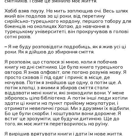
смітників. І саме це змінило моє життя.
Хабіб взяв паузу. На мить заплющив очі. Весь шлях
який він подолав за ці роки, від перетину
сирійсько-турецького кордону, першого табору для
біженців на околицях Хатаю, до навчання в
турецькому університеті, він прокручував в голові
сотні разів.
–
Я не буду розповідати подробиць, як я жив усі ці
роки. Як я дійшов до збирання сміття.
Я розповім, що сталося зі мною, коли я побачив
книгу на дні смітника. Це була книга турецького
автора. Я знав алфавіт, але погано розумів мову. Я
просто сховав її під одяг і приніс в місце, де
ночував. Потім я знайшов ще одну, а потім ще. А
потім хлопці, з якими я збирав сміття стали
віддавати мені книги, які знаходили вони. У мене
зібралась ціла бібліотека. А потім інші люди хотіли
здати ці книги на пункт прийому макулатури, і
отримати невеличкі гроші. Ми з друзями їх відбили.
Бо це були скарби. І коштували вони дорожче. Я
встиг це зрозуміти, ще будучи дитиною. Ще до
того, як моє життя перетворилось на руїну.
Я вирішив врятувати книги і дати їм нове життя.