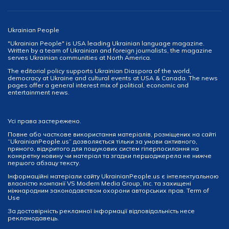
Ukrainian People
"Ukrainian People" is USA leading Ukrainian language magazine.
Written by a team of Ukrainian and foreign journalists, the magazine
serves Ukrainian communities at North America.
The editorial policy supports Ukrainian Diaspora of the world,
democracy at Ukraine and cultural events at USA & Canada. The news
pages offer a general interest mix of political, economic and
entertainment news.
Усі права застережено.
Повне або часткове використання матеріалів, розміщених на сайті
“UkrainianPeople.us” дозволяється тільки за умови активного,
прямого, відкритого для пошукових систем гіперпосилання на
конкретну новину чи матеріал та згадки першоджерела не нижче
першого абзацу тексту.
Інформаційні матеріали сайту UkrainianPeople.us є інтелектуальною
власністю компанії VS Modern Media Group, Inc. та захищені
міжнародним законодавством охорони авторських прав.
Term of
Use
За достовірність рекламної інформації відповідальність несе
рекламодавець.