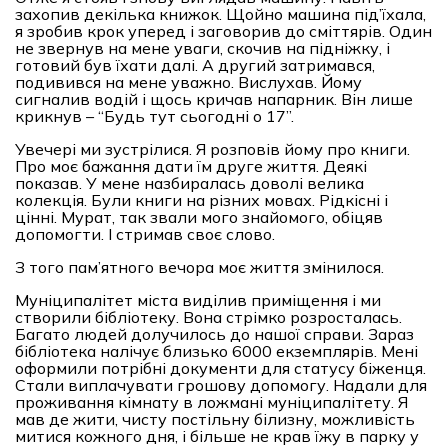
захопив декілька книжок. Щойно машина під’їхала,
я зробив крок уперед і заговорив до сміттярів. Один
не звернув на мене уваги, скочив на підніжку, і
готовий був їхати далі. А другий затримався,
подивився на мене уважно. Вислухав. Йому
сигналив водій і щось кричав напарник. Він лише
крикнув – “Будь тут сьогодні о 17”.
Увечері ми зустрілися. Я розповів йому про книги.
Про моє бажання дати їм друге життя. Деякі
показав. У мене назбиралась доволі велика
колекція. Були книги на різних мовах. Рідкісні і
цінні. Мурат, так звали мого знайомого, обіцяв
допомогти. І стримав своє слово.
З того пам’ятного вечора моє життя змінилося.
Муніципалітет міста виділив приміщення і ми
створили бібліотеку. Вона стрімко розросталась.
Багато людей долучилось до нашої справи. Зараз
бібліотека налічує близько 6000 екземплярів. Мені
оформили потрібні документи для статусу біженця.
Стали виплачувати грошову допомогу. Надали для
проживання кімнату в ложмані муніципалітету. Я
мав де жити, чисту постільну білизну, можливість
митися кожного дня, і більше не крав їжу в парку у