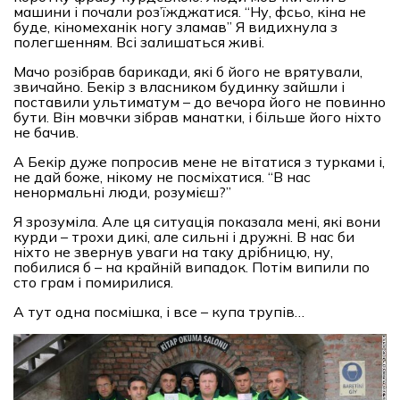
машини і почали роз’їжджатися. “Ну, фсьо, кіна не
буде, кіномеханік ногу зламав” Я видихнула з
полегшенням. Всі залишаться живі.
Мачо розібрав барикади, які б його не врятували,
звичайно. Бекір з власником будинку зайшли і
поставили ультиматум – до вечора його не повинно
бути. Він мовчки зібрав манатки, і більше його ніхто
не бачив.
А Бекір дуже попросив мене не вітатися з турками і,
не дай боже, нікому не посміхатися. “В нас
ненормальні люди, розумієш?”
Я зрозуміла. Але ця ситуація показала мені, які вони
курди – трохи дикі, але сильні і дружні. В нас би
ніхто не звернув уваги на таку дрібницю, ну,
побилися б – на крайній випадок. Потім випили по
сто грам і помирилися.
А тут одна посмішка, і все – купа трупів…