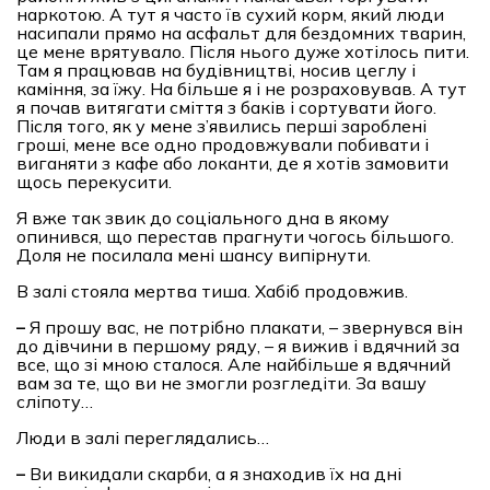
наркотою. А тут я часто їв сухий корм, який люди
насипали прямо на асфальт для бездомних тварин,
це мене врятувало. Після нього дуже хотілось пити.
Там я працював на будівництві, носив цеглу і
каміння, за їжу. На більше я і не розраховував. А тут
я почав витягати сміття з баків і сортувати його.
Після того, як у мене з’явились перші зароблені
гроші, мене все одно продовжували побивати і
виганяти з кафе або локанти, де я хотів замовити
щось перекусити.
Я вже так звик до соціального дна в якому
опинився, що перестав прагнути чогось більшого.
Доля не посилала мені шансу випірнути.
В залі стояла мертва тиша. Хабіб продовжив.
–
Я прошу вас, не потрібно плакати, – звернувся він
до дівчини в першому ряду, – я вижив і вдячний за
все, що зі мною сталося. Але найбільше я вдячний
вам за те, що ви не змогли розгледіти. За вашу
сліпоту…
Люди в залі переглядались…
–
Ви викидали скарби, а я знаходив їх на дні