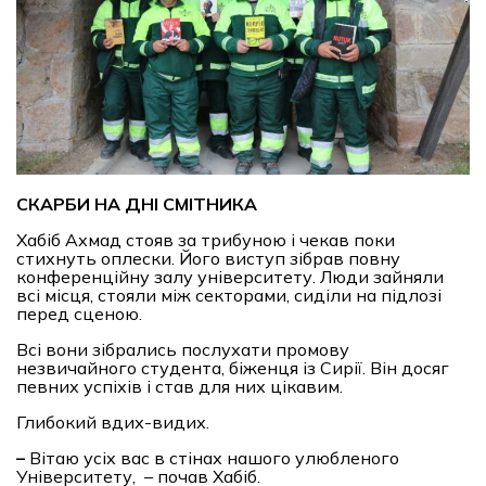
СКАРБИ НА ДНІ СМІТНИКА
Хабіб Ахмад стояв за трибуною і чекав поки
стихнуть оплески. Його виступ зібрав повну
конференційну залу університету. Люди зайняли
всі місця, стояли між секторами, сиділи на підлозі
перед сценою.
Всі вони зібрались послухати промову
незвичайного студента, біженця із Сирії. Він досяг
певних успіхів і став для них цікавим.
Глибокий вдих-видих.
–
Вітаю усіх вас в стінах нашого улюбленого
Університету, – почав Хабіб.