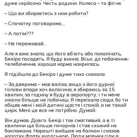
дуже серйозно. Честь родини. Колеса – то фігня.
– Що ви збираєтесь з ним робити?
– Спочатку поговоримо…
– А потім???
– Не переживай…
Але я вже знала, що його вб’ють або покалічать,
Бекіра посадять. Я буду винна. Всьо, до побачення-
телебачення, хороша карма накрилась.
Я підійшла до Бекіра і дуже тихо сказала:
– За дверима – моя валіза, якщо з його дурної
голови впаде хоч волосина, я збираюсь за 15
хвилин, за годину я буду в аеропорту, і ти мене
ніколи більше не побачиш. Я переїхала сюди, бо ти
обіцяв мені і моїй дитині щастя і спокій, а не такий
цирк. Мені це все не потрібно. Думай.
Він думав. Довго. Бекір і так смаглявий, а в ті
хвилини ще більше почорнів і став схожий на
баклажана. Нарешті вийшов на балкон і сказав
коротку фразу курдською. Люди мовчки сіли в