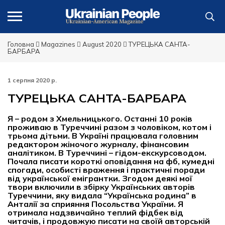
Головна
Magazines
August 2020
ТУРЕЦЬКА САНТА-
БАРБАРА
1 серпня 2020 р.
ТУРЕЦЬКА САНТА-БАРБАРА
Я – родом з Хмельницького. Останні 10 років
проживаю в Туреччині разом з чоловіком, котом і
трьома дітьми. В Україні працювала головним
редактором жіночого журналу, фінансовим
аналітиком. В Туреччині – гідом-екскурсоводом.
Почала писати короткі оповідання на фб, кумедні
спогади, особисті враження і практичні поради
від української емігрантки. Згодом деякі мої
твори включили в збірку Українських авторів
Туреччини, яку видала “Українська родина” в
Анталії за сприяння Посольства України. Я
отримала надзвичайно теплий фідбек від
читачів, і продовжую писати на своїй авторській