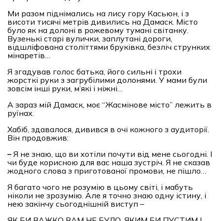
Ми разом піднімались на лису гору Касьюн, і з
висоти тисячі метрів дивились на Дамаск. Місто
було як на долоні в рожевому тумані світанку.
Вузенькі старі вулички, заплутані дороги,
відшліфована століттями бруківка, безліч струнких
мінаретів…
Я згадував голос батька, його сильні і трохи
жорсткі руки з загрубілими долонями. У мами були
зовсім інші руки, м’які і ніжні…
А зараз мій Дамаск, моє “Жасмінове місто” лежить в
руїнах.
Хабіб, здавалося, дивився в очі кожного з аудиторії.
Він продовжив:
–
Я не знаю, що ви хотіли почути від мене сьогодні. І
чи буде корисною для вас наша зустріч. Я не сказав
жодного слова з приготованої промови, не пішло…
Я багато чого не розумію в цьому світі, і мабуть
ніколи не зрозумію. Але я точно знаю одну істину, і
нею закінчу сьогоднішній виступ –
ЯК БИ ВАЖКО ВАМ НЕ БУЛО, ЯКИМ БИ ПУСТИМ І