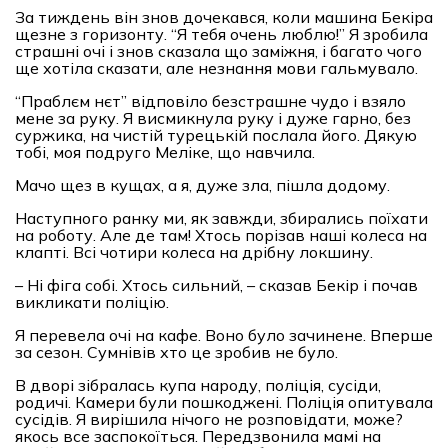
За тиждень він знов дочекався, коли машина Бекіра
щезне з горизонту. “Я тебя очень люблю!” Я зробила
страшні очі і знов сказала що заміжня, і багато чого
ще хотіла сказати, але незнання мови гальмувало.
“Праблєм нєт” відповіло безстрашне чудо і взяло
мене за руку. Я висмикнула руку і дуже гарно, без
суржика, на чистій турецькій послала його. Дякую
тобі, моя подруго Меліке, що навчила.
Мачо щез в кущах, а я, дуже зла, пішла додому.
Наступного ранку ми, як завжди, збирались поїхати
на роботу. Але де там! Хтось порізав наші колеса на
клапті. Всі чотири колеса на дрібну локшину.
– Ні фіга собі. Хтось сильний, – сказав Бекір і почав
викликати поліцію.
Я перевела очі на кафе. Воно було зачинене. Вперше
за сезон. Сумнівів хто це зробив не було.
В дворі зібралась купа народу, поліція, сусіди,
родичі. Камери були пошкоджені. Поліція опитувала
сусідів. Я вирішила нічого не розповідати, може?
якось все заспокоїться. Передзвонила мамі на