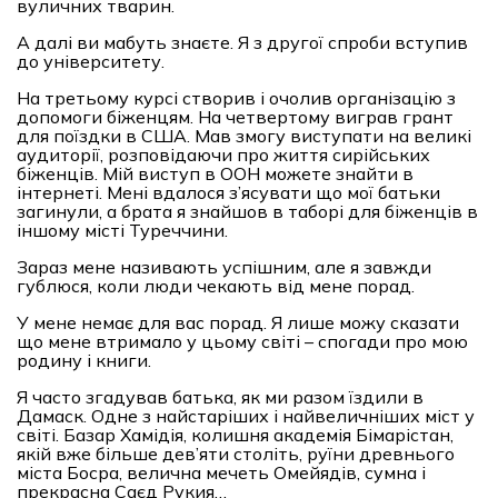
вуличних тварин.
А далі ви мабуть знаєте. Я з другої спроби вступив
до університету.
На третьому курсі створив і очолив організацію з
допомоги біженцям. На четвертому виграв грант
для поїздки в США. Мав змогу виступати на великі
аудиторії, розповідаючи про життя сирійських
біженців. Мій виступ в ООН можете знайти в
інтернеті. Мені вдалося з’ясувати що мої батьки
загинули, а брата я знайшов в таборі для біженців в
іншому місті Туреччини.
Зараз мене називають успішним, але я завжди
гублюся, коли люди чекають від мене порад.
У мене немає для вас порад. Я лише можу сказати
що мене втримало у цьому світі – спогади про мою
родину і книги.
Я часто згадував батька, як ми разом їздили в
Дамаск. Одне з найстаріших і найвеличніших міст у
світі. Базар Хамідія, колишня академія Бімарістан,
якій вже більше дев’яти століть, руїни древнього
міста Босра, велична мечеть Омейядів, сумна і
прекрасна Саєд Рукия…