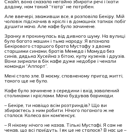
Скайп, вона сказала негайно збирати речі і їхати
додому, нам такий “тіатр” не потрібен.
Але ввечері, зваживши все, я розповіла Бекіру. Мій
чоловік підскочив в кріслі і в домашніх тапках побіг
душити мачо. Але кафе було зачинене.
Зранку я прокинулась від дивного шуму. На вулиці
було багато машин і тьма народу. Я впізнала
Бекірового старшого брата Мустафу з двома
старшими синами, братів Мемеда і Мамуда без
синів, дядька Хусейна з бітою, купу кузенів і друзів.
Вони зиркали в бік кафе дуже недобре і чекали
команди “Аппорт”.
Мені стало зле. В моєму, сповненому пригод житті,
такого ще не було.
Кафе було зачинене з середини і вхід завалений
столиками і кріслами. Мачо будував барикади.
– Бекіре, ти навіщо всім розтриндів? Що ви
збираєтесь з ним робити. Нічого поганого ж не
сталося. Колеса він компенсує.
– Я нікому нічого не казав. Тількі Мустафі. Я сам не
чекав, що всі приїдуть. І як це не сталося? В нас це –