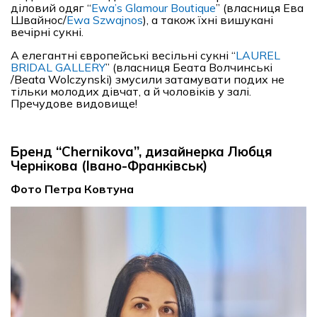
діловий одяг “
Ewa’s Glamour Boutique
” (власниця Ева
Швайнос/
Ewa Szwajnos
), а також їхні вишукані
вечірні сукні.
А елегантні європейські весільні сукні “
LAUREL
BRIDAL GALLERY
” (власниця Беата Волчинські
/Beata Wolczynski) змусили затамувати подих не
тільки молодих дівчат, а й чоловіків у залі.
Пречудове видовище!
Бренд “Chernikova”, дизайнерка Любця
Чернікова (Івано-Франківськ)
Фото Петра Ковтуна