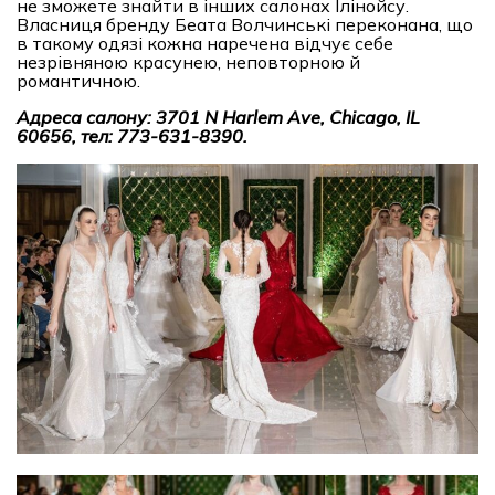
не зможете знайти в інших салонах Ілінойсу.
Власниця бренду Беата Волчинські переконана, що
в такому одязі кожна наречена відчує себе
незрівняною красунею, неповторною й
романтичною.
Адреса салону: 3701 N Harlem Ave, Chicago, IL
60656, тел: 773-631-8390.