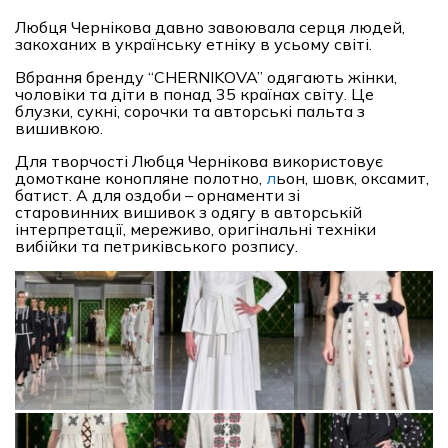
Любця Чернікова давно завоювала серця людей,
закоханих в українську етніку в усьому світі.
Вбрання бренду “CHERNIKOVA” одягають жінки,
чоловіки та діти в понад 35 країнах світу. Це
блузки, сукні, сорочки та авторські пальта з
вишивкою.
Для творчості Любця Чернікова використовує
домоткане конопляне полотно,
л
ьон, шовк, оксамит,
батист. А для оздоби – орнаменти зі
старовинних вишивок з одягу в авторській
інтерпретації, мереживо, оригінальні техніки
вибійки та петриківського розпису.