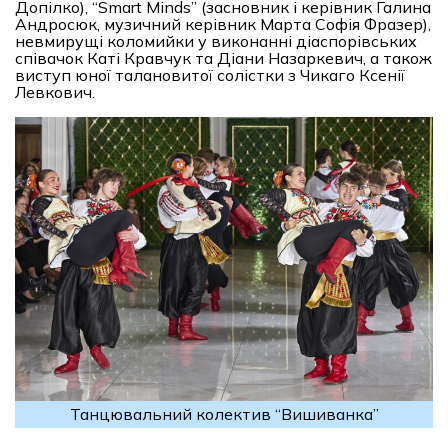
Допілко), “Smart Minds” (засновник і керівник Галина
Андросюк, музичний керівник Марта Софія Фразер),
невмирущі коломийки у виконанні діаспорівських
співачок Каті Кравчук та Діани Назаркевич, а також
виступ юної талановитої солістки з Чикаго Ксенії
Левкович.
Танцювальний колектив “Вишиванка”