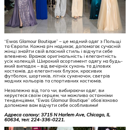
“Ewas Glamour Boutique” – це модний одяг з Польщі
та Європи. Кожна річ надихає, допомагає сучасній
жінці знайти свій власний стиль і відчути себе
впевнено. Вражає оригінальність і елегантність
усіх колекцій. Широкий асортимент одягу на будь-
який випадок – від вечірніх суконь та ділових
костюмів, до елегантних блузок, красивих
футболок, шортиків, літніх сукеночок, светрів
модних кольорів та спортивних костюмів.
Незалежно від того чи, вибираючи одяг, ви
керуєтеся своїм серцем, чи можливо останніми
тенденціями, “Ewas Glamour Boutique” обов’язково
допоможе вам відчути себе особливими!
Адреса салону: 3715 N Harlem Ave, Chicago, IL
60634, тел: 224-336-0221.