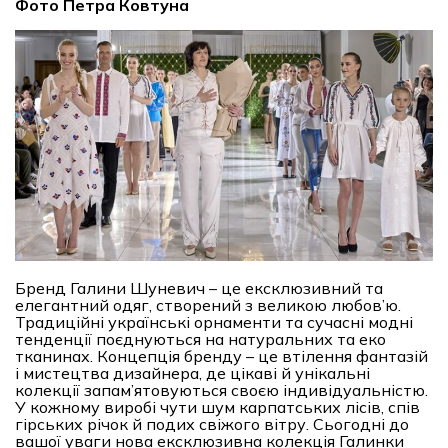
Фото Петра Ковтуна
Бренд Галини Шуневич – це ексклюзивний та
елегантний одяг, створений з великою любов’ю.
Традиційні українські орнаменти та сучасні модні
тенденції поєднуються на натуральних та еко
тканинах. Концепція бренду – це втілення фантазій
і мистецтва дизайнера, де цікаві й унікальні
колекції запам’ятовуються своєю індивідуальністю.
У кожному виробі чути шум карпатських лісів, спів
гірських річок й подих свіжого вітру. Сьогодні до
вашої уваги нова ексклюзивна колекція Галинки