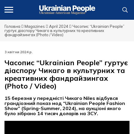
Головна
Magazines
April 2024
Часопис “Ukrainian People”
гуртує діаспору Чикаго в культурних та креативних
фандрайзингах (Photo / Video)
3 квітня 2024 р.
Часопис “Ukrainian People” гуртує
діаспору Чикаго в культурних та
креативних фандрайзингах
(Photo / Video)
15 березня у передмісті Чикаго Niles відбувся
грандіозний показ мод “Ukrainian People Fashion
Show” (Spring-Summer, 2024), на аукціоні якого
було зібрано 14 тисяч доларів на ЗСУ.
Відеопрогравач