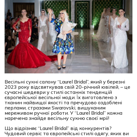
Весільні сукні салону “Laurel Bridal”, який у березні
2023 року відсвяткував свій 20-річний ювілей, – це
сучасні шедеври у стилі останніх тенденцій
європейської весільної моди. Їх виготовлено з
тканин найвищої якості та пречудово оздоблені
перлами, стразами Swarovski, вишуканим
мереживом ручної роботи. У “Laurel Bridal” кожна
наречена знайде весільну сукню своєї мрії!
Що відрізняє “Laurel Bridal” від конкурентів?
Чудовий сервіс та європейські стилі одягу, яких ви