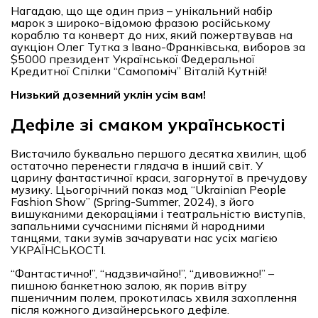
Нагадаю, що ще один приз – унікальний набір
марок з широко-відомою фразою російському
кораблю та конверт до них, який пожертвував на
аукціон Олег Тутка з Івано-Франківська, виборов за
$5000 президент Української Федеральної
Кредитної Спілки “Самопоміч” Віталій Кутній!
Низький доземний уклін усім вам!
Дефіле зі смаком українськості
Вистачило буквально першого десятка хвилин, щоб
остаточно перенести глядача в інший світ. У
царину фантастичної краси, загорнутої в пречудову
музику. Цьогорічний показ мод “Ukrainian People
Fashion Show” (Spring-Summer, 2024), з його
вишуканими декораціями і театральністю виступів,
запальними сучасними піснями й народними
танцями, таки зумів зачарувати нас усіх магією
УКРАЇНСЬКОСТІ.
“Фантастично!”, “надзвичайно!”, “дивовижно!” –
пишною банкетною залою, як порив вітру
пшеничним полем, прокотилась хвиля захоплення
після кожного дизайнерського дефіле.