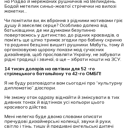
на Різдво й мережаних рушничків на Великдень.
Бодай метелик синьо-жовтої стрічечки на вилозі
жакетки…
Чи помітили ви, як вбрання з рідними мотивами гріє
душу й звеселяє серце? Особливо далеко від
батьківщини, де ми думками безупинно
повертаємось у дитинство, до рідних краєвидів, а
пам’ять ще ціпко тримає згадки про бабину скриню
та родинні безцінні вишиті рушники. Мабуть, тому й
організовуємо щороку покази мод сучасних
дизайнерів, щоб прославляти Україну, не забувати
рідні традиції і звичаї, а ще – зібрати кошти на ЗСУ.
14 тисяч доларів на автівки для 52 -го
стрілецького батальйону та 42-го ОМБП!
Я не буду розповідати вам сьогодні про “культурну
дипломатію” діаспори.
Не зможу отак одразу віднайти й зміксувати в тих
дивних тонах й відтінках усі кольори цього
красивого дійства.
Мені нелегко буде двома словами описати
пречудові дизайнерські колекції, звуки й рухи,
світло і тінь, тишу й предивні ангельські дитячі