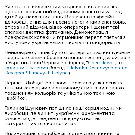
Уявіть собі величезний, яскраво освітлений зал,
щільно заповнений модниками різного віку – від
дітей до поважних пань. Вишукані професійні
декорації, стіна для преси з логотипами спонсорів,
вправний діджей, відео-оператори і щомиттєві
спалахи десятка фотокамер. Демонстрація
прекрасних колекцій гармонійно переплітається з
виступами українських співаків та танцюристів.
Неймовірно утішно було спостерігати за вишуканим
представленим вбранням наших гостей-дизайнерів
з України Люби Чернікової (бренд “
Chernikova
”) та
Галинки Шуневич
(бренд “
Halynka Shunevych brand”.
Designer Shunevych Halyna.
)
Перша – Любця Чернікова – вразила усіх весняно-
літніми колекціями в етнічному стилі з вишивкою,
поєднанням кольорів та унікальною технікою
“вибійка”.
Галинка Шуневич потішила наші серця модними
виробами, де вишиті українські орнаменти та
сучасні модні тенденції поєднуються на
натуральних та еко тканинах.
Надзвичайно сподобався гостям спортивний та