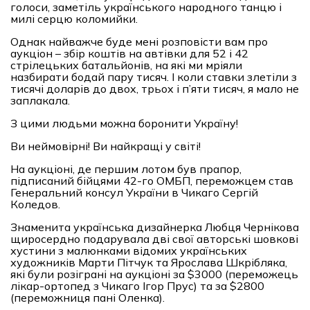
голоси, заметіль українського народного танцю і
милі серцю коломийки.
Однак найважче буде мені розповісти вам про
аукціон – збір коштів на автівки для 52 і 42
стрілецьких батальйонів, на які ми мріяли
назбирати бодай пару тисяч. І коли ставки злетіли з
тисячі доларів до двох, трьох і п’яти тисяч, я мало не
заплакала.
З цими людьми можна боронити Україну!
Ви неймовірні! Ви найкращі у світі!
На аукціоні, де першим лотом був прапор,
підписаний бійцями 42-го ОМБП, переможцем став
Генеральний консул України в Чикаго Сергій
Коледов.
Знаменита українська дизайнерка Любця Чернікова
щиросердно подарувала дві свої авторські шовкові
хустини з малюнками відомих українських
художників Марти Пітчук та Ярослава Шкрібляка,
які були розіграні на аукціоні за $3000 (переможець
лікар-ортопед з Чикаго Ігор Прус) та за $2800
(переможниця пані Оленка).