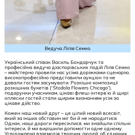
Ведуча Лілія Семко
Український співак Василь Бондарчук та
професійна ведуча діаспорівських подій Ліля Семко
– майстерно провели нас усіма доріжками сценарію,
високопрофесійно представили аукціон та не
давали гостям засумувати. Розкішні композиції
розкішних букетів (“Stodola Flowers Chicago”),
подарунки учасникам, цікаві флеш-інтерв’ю й щирі
оплески гостей стали щирим визнанням усім за
цікаве дійство.
Кожен наш новий друг – це цілий новий всесвіт,
який за інших обставин міг би й не народитися.
Однак, наші дороги пересіклися, ми знайшли спільні
інтереси, й ми вирішили допомогти одне одному.
Усвідомлена взаємодія творчих людей, обʼєднаних