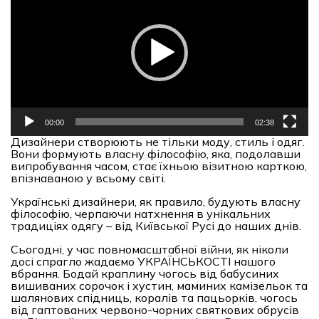
00:00
02:38
Дизайнери створюють не тільки моду, стиль і одяг.
Вони формують власну філософію, яка, подолавши
випробування часом, стає їхньою візитною карткою,
впізнаваною у всьому світі.
Українські дизайнери, як правило, будують власну
філософію, черпаючи натхнення в унікальних
традиціях одягу – від Київської Русі до наших днів.
Сьогодні, у час повномасштабної війни, як ніколи
досі спрагло жадаємо УКРАЇНСЬКОСТІ нашого
вбрання. Бодай краплину чогось від бабусиних
вишиваних сорочок і хустин, маминих камізельок та
шалянових спідниць, коралів та пацьорків, чогось
від гаптованих червоно-чорних святкових обрусів