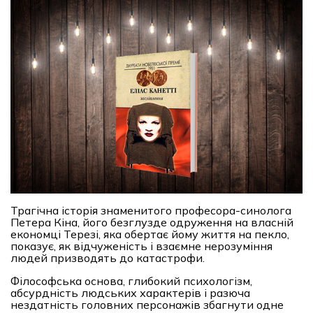
Трагічна історія знаменитого професора-синолога
Петера Кіна, його безглузде одруження на власній
економці Терезі, яка обертає йому життя на пекло,
показує, як відчуженість і взаємне нерозуміння
людей призводять до катастрофи.
Філософська основа, глибокий психологізм,
абсурдність людських характерів і разюча
нездатність головних персонажів збагнути одне