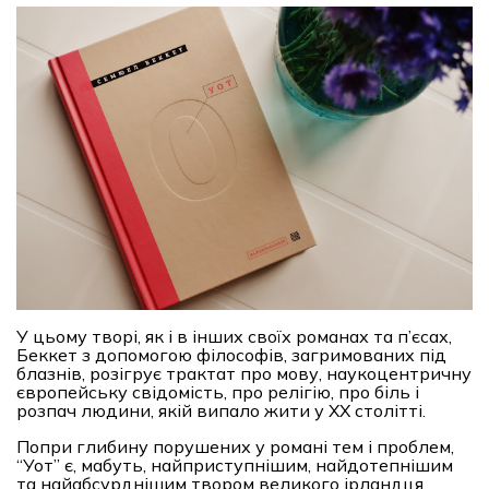
У цьому творі, як і в інших своїх романах та п’єсах,
Беккет з допомогою філософів, загримованих під
блазнів, розігрує трактат про мову, наукоцентричну
європейську свідомість, про релігію, про біль і
розпач людини, якій випало жити у ХХ столітті.
Попри глибину порушених у романі тем і проблем,
“Уот” є, мабуть, найприступнішим, найдотепнішим
та найабсурднішим твором великого ірландця,