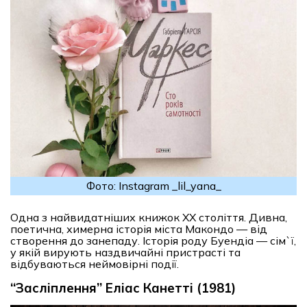
Фото: Instagram _lil_yana_
Одна з найвидатніших книжок XX століття. Дивна,
поетична, химерна історія міста Макондо — від
створення до занепаду. Історія роду Буендіа — сім`ї,
у якій вирують наздвичайні пристрасті та
відбуваються неймовірні події.
“Засліплення” Еліас Канетті (1981)