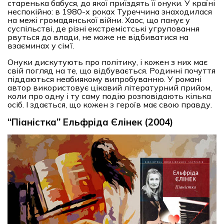
старенька бабуся, до якої приїздять її онуки. У країні
неспокійно: в 1980-х роках Туреччина знаходилася
на межі громадянської війни. Хаос, що панує у
суспільстві, де різні екстремістські угруповання
рвуться до влади, не може не відбиватися на
взаєминах у сім’ї.
Онуки дискутують про політику, і кожен з них має
свій погляд на те, що відбувається. Родинні почуття
піддаються неабиякому випробуванню. У романі
автор використовує цікавий літературний прийом,
коли про одну і ту саму подію розповідають кілька
осіб. І здається, що кожен з героїв має свою правду.
“Піаністка” Ельфріда Єлінек (2004)