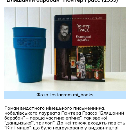
Фото: Instagram mi_books
Роман видатного німецького письменника,
нобелівського лауреата Гюнтера Грасса “Бляшаний
барабан” – перша частина епічної, так званої
“данцизької”, трилогії. До неї також входять повість
“Кіт і миша”, що була надрукована у видавництві