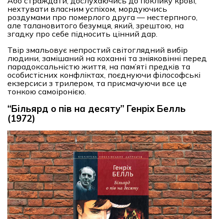
Або страждати, дослухаючись до поклику крові,
нехтувати власним успіхом, мордуючись
роздумами про померлого друга — нестерпного,
але талановитого безумця, який, зрештою, на
згадку про себе підносить цінний дар.
Твір змальовує непростий світоглядний вибір
людини, замішаний на коханні та зніяковінні перед
парадоксальністю життя, на пам’яті предків та
особистісних конфліктах, поєднуючи філософські
екзерсиси з трилером, та присмачуючи все це
тонкою самоіронією.
“Більярд о пів на десяту” Генріх Белль
(1972)