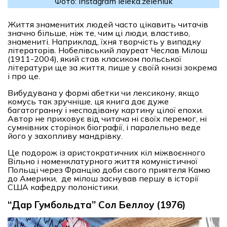
Фото: Instagram leleka.zeleniuk
Життя знаменитих людей часто цікавить читачів
значно більше, ніж те, чим ці люди, властиво,
знамениті. Наприклад, їхня творчість у випадку
літераторів. Нобелівський лауреат Чеслав Мілош
(1911-2004), який став класиком польської
літератури ще за життя, пише у своїй книзі зокрема
і про це.
Вибудувана у формі абетки чи лексикону, якщо
комусь так зручніше, ця книга дає дуже
багатогранну і несподівану картину цілої епохи.
Автор не приховує від читача ні своїх перемог, ні
сумнівних сторінок біографії, і паралельно веде
його у захопливу мандрівку.
Це подорож із аристократичних кіл міжвоєнного
Вільно і номенклатурного життя комуністичної
Польщі через Францію доби свого приятеля Камю
до Америки, де мілош заснував першу в історії
США кафедру полоністики.
“Дар Гумбольдта” Сол Беллоу (1976)