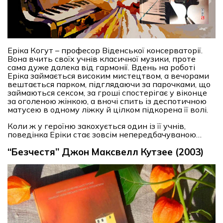
Еріка Когут – професор Віденської консерваторії.
Вона вчить своїх учнів класичної музики, проте
сама дуже далека від гармонії. Вдень на роботі
Еріка займається високим мистецтвом, а вечорами
вештається парком, підглядаючи за парочками, що
займаються сексом, за гроші спостерігає у віконце
за оголеною жінкою, а вночі спить із деспотичною
матусею в одному ліжку й цілком підкорена її волі.
Коли ж у героїню закохується один із її учнів,
поведінка Еріки стає зовсім непередбачуваною…
“Безчестя” Джон Максвелл Кутзее (2003)