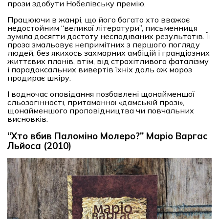
прози здобути Нобелівську премію.
Працюючи в жанрі, що його багато хто вважає
недостойним “великої літератури”, письменниця
зуміла досягти достоту несподіваних результатів. Її
проза змальовує непримітних з першого погляду
людей, без якихось захмарних амбіцій і грандіозних
життєвих планів, втім, від страхітливого фаталізму
і парадоксальних вивертів їхніх доль аж мороз
продирає шкіру.
І водночас оповідання позбавлені щонайменшої
сльозогінності, притаманної «дамській прозі»,
щонайменшого проповідництва чи повчальних
висновків.
“Хто вбив Паломіно Молеро?” Маріо Варгас
Льйоса (2010)