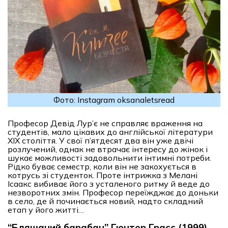
Фото: Instagram oksanaletsread
Професор Девід Лур’є не справляє враження на
студентів, мало цікавих до англійської літератури
ХІХ століття. У свої п’ятдесят два він уже двічі
розлучений, однак не втрачає інтересу до жінок і
шукає можливості задовольнити інтимні потреби.
Рідко буває семестр, коли він не закохується в
котрусь зі студенток. Проте інтрижка з Мелані
Ісаакс вибиває його з усталеного ритму й веде до
незворотних змін. Професор переїжджає до доньки
в село, де й починається новий, надто складний
етап у його житті…
“Бляшаний барабан” Гюнтер Грасс (1999)