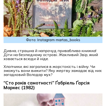
Фото: Instagram martas_books
Дивна, страшна й напрочуд приваблива книжка!
Діти на безлюдному острові. Жахливий Звір, який
ховається всюди й ніде.
Хлопчики, які загралися в жорстокість і війну. Чи
зможуть вони вижити? Яку жертву зажадає від них
загадковий Володар мух?
“Сто років самотності” Ґабріель Ґарсія
Маркес (1982)