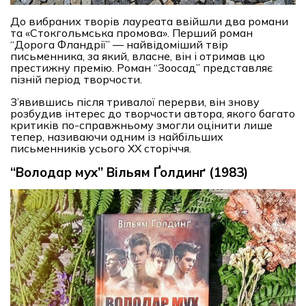
До вибраних творів лауреата ввійшли два романи
та «Стокгольмська промова». Перший роман
“Дорога Фландрії” — найвідоміший твір
письменника, за який, власне, він і отримав цю
престижну премію. Роман “Зоосад” представляє
пізній період творчости.
З’явившись після тривалої перерви, він знову
розбудив інтерес до творчости автора, якого багато
критиків по-справжньому змогли оцінити лише
тепер, називаючи одним із найбільших
письменників усього ХХ сторіччя.
“Володар мух” Вільям Ґолдинґ (1983)