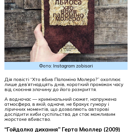
Фото: Instagram zobisori
Дія повісті “Хто вбив Паломіно Молеро?” охоплює
лише дев’ятнадцять днів, короткий проміжок часу
від скоєння злочину до його розкриття.
А водночас — кримінальний сюжет, напружена
атмосфера, в якій, одначе, не бракує гумору і
ліричних моментів, що дозволяють авторові
дослідити хиби суспільства, де стає можливим
жорстоке вбивство.
“Гойдалка дихання” Герта Мюллер (2009)