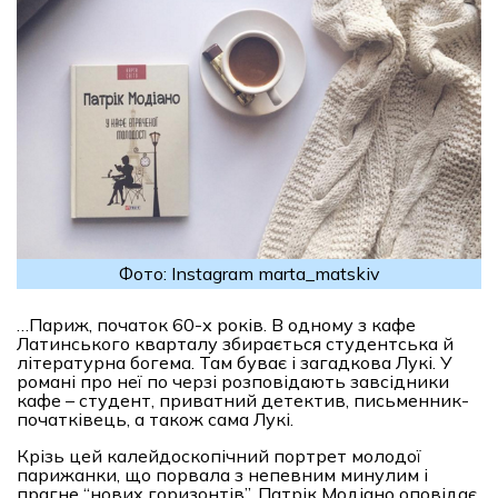
Фото: Instagram marta_matskiv
…Париж, початок 60-х років. В одному з кафе
Латинського кварталу збирається студентська й
літературна богема. Там буває і загадкова Лукі. У
романі про неї по черзі розповідають завсідники
кафе – студент, приватний детектив, письменник-
початківець, а також сама Лукі.
Крізь цей калейдоскопічний портрет молодої
парижанки, що порвала з непевним минулим і
прагне “нових горизонтів”, Патрік Модіано оповідає