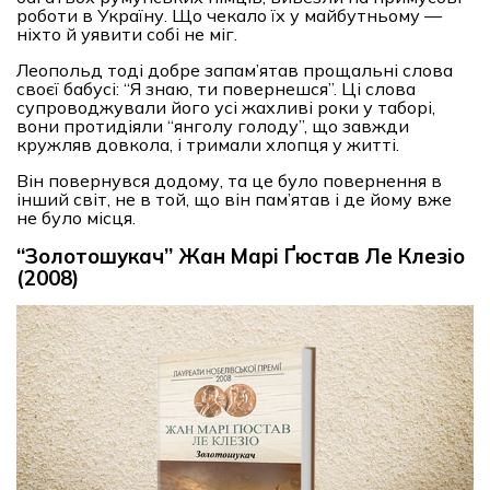
роботи в Україну. Що чекало їх у майбутньому —
ніхто й уявити собі не міг.
Леопольд тоді добре запам’ятав прощальні слова
своєї бабусі: “Я знаю, ти повернешся”. Ці слова
супроводжували його усі жахливі роки у таборі,
вони протидіяли “янголу голоду”, що завжди
кружляв довкола, і тримали хлопця у житті.
Він повернувся додому, та це було повернення в
інший світ, не в той, що він пам’ятав і де йому вже
не було місця.
“Золотошукач” Жан Марі Ґюстав Ле Клезіо
(2008)