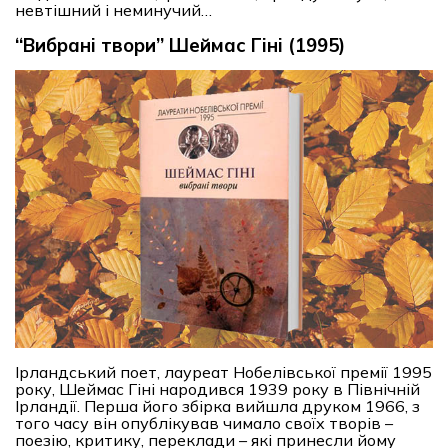
невтішний і неминучий…
“Вибрані твори” Шеймас Гіні (1995)
Ірландський поет, лауреат Нобелівської премії 1995
року, Шеймас Гіні народився 1939 року в Північній
Ірландії. Перша його збірка вийшла друком 1966, з
того часу він опублікував чимало своїх творів –
поезію, критику, переклади – які принесли йому