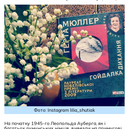
Фото: Instagram lilia_shutiak
На початку 1945-го Леопольда Ауберга, як і
багатьох румунських німців, вивезли на примусові