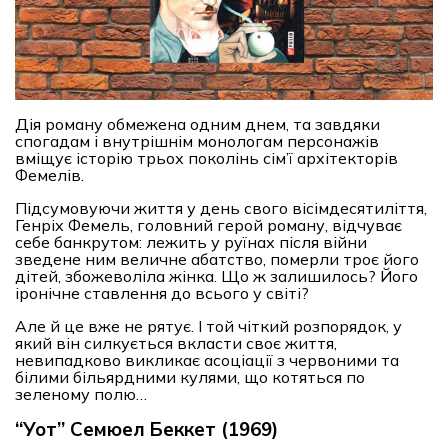
Дія роману обмежена одним днем, та завдяки
спогадам і внутрішнім монологам персонажів
вміщує історію трьох поколінь сім’ї архітекторів
Фемелів.
Підсумовуючи життя у день свого вісімдесятиліття,
Генріх Фемель, головний герой роману, відчуває
себе банкрутом: лежить у руїнах після війни
зведене ним величне абатство, померли троє його
дітей, збожеволіла жінка. Що ж залишилось? Його
іронічне ставлення до всього у світі?
Але й це вже не рятує. І той чіткий розпорядок, у
який він силкується вкласти своє життя,
невипадково викликає асоціації з червоними та
білими більярдними кулями, що котяться по
зеленому полю…
“Уот” Семюел Беккет (1969)