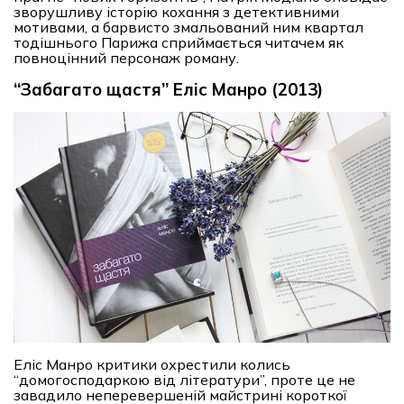
зворушливу історію кохання з детективними
мотивами, а барвисто змальований ним квартал
тодішнього Парижа сприймається читачем як
повноцінний персонаж роману.
“Забагато щастя” Еліс Манро (2013)
Еліс Манро критики охрестили колись
“домогосподаркою від літератури”, проте це не
завадило неперевершеній майстрині короткої