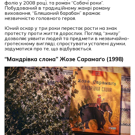
фоліо у 2008 році, та роман “Собачі роки”.
Побудований в традиційному жанрі роману
виховання, “Бляшаний барабан” вражає
незвичністю головного героя.
Юний оскар у три роки перестає рости на знак
протесту проти життя дорослих. Погляд “знизу”
дозволяє уявити людей та предмети в незвичайно-
гротескному вигляді, спростувати усталені думки,
задуматися про те, що відбувається.
“Мандрівка слона” Жозе Сарамаґо (1998)