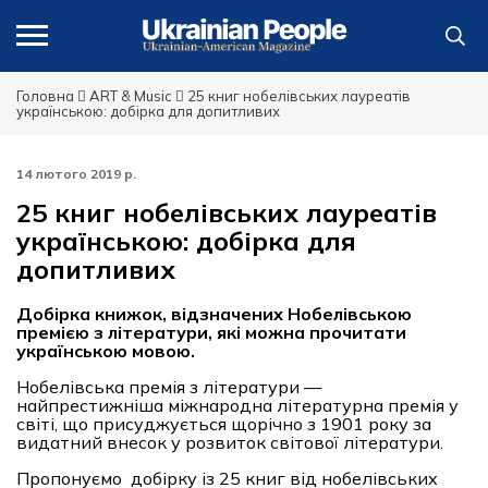
Головна
ART & Music
25 книг нобелівських лауреатів
українською: добірка для допитливих
14 лютого 2019 р.
25 книг нобелівських лауреатів
українською: добірка для
допитливих
Добірка книжок, відзначених Нобелівською
премією з літератури, які можна прочитати
українською мовою.
Нобелівська премія з літератури —
найпрестижніша міжнародна літературна премія у
світі, що присуджується щорічно з 1901 року за
видатний внесок у розвиток світової літератури.
Пропонуємо добірку із 25 книг від нобелівських