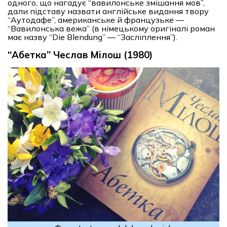
одного, що нагадує “вавилонське змішання мов”,
дали підставу назвати англійське видання твору
“Аутодафе”, американське й французьке —
“Вавилонська вежа” (в німецькому оригіналі роман
має назву “Die Blendung” — “Засліплення”).
“Абетка” Чеслав Мілош (1980)