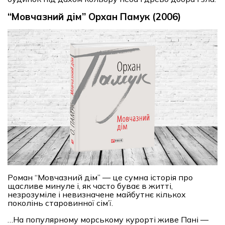
“Мовчазний дім” Орхан Памук (2006)
Роман “Мовчазний дім” — це сумна історія про
щасливе минуле і, як часто буває в житті,
незрозуміле і невизначене майбутнє кількох
поколінь старовинної сім’ї.
…На популярному морському курорті живе Пані —