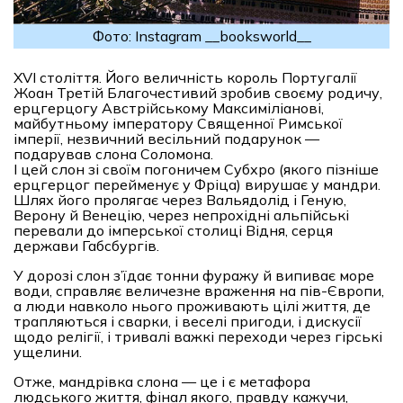
Фото: Instagram __booksworld__
XVI століття. Його величність король Португалії
Жоан Третій Благочестивий зробив своєму родичу,
ерцгерцогу Австрійському Максиміліанові,
майбутньому імператору Священної Римської
імперії, незвичний весільний подарунок —
подарував слона Соломона.
І цей слон зі своїм погоничем Субхро (якого пізніше
ерцгерцог перейменує у Фріца) вирушає у мандри.
Шлях його пролягає через Вальядолід і Геную,
Верону й Венецію, через непрохідні альпійські
перевали до імперської столиці Відня, серця
держави Габсбургів.
У дорозі слон з’їдає тонни фуражу й випиває море
води, справляє величезне враження на пів-Європи,
а люди навколо нього проживають цілі життя, де
трапляються і сварки, і веселі пригоди, і дискусії
щодо релігії, і тривалі важкі переходи через гірські
ущелини.
Отже, мандрівка слона — це і є метафора
людського життя, фінал якого, правду кажучи,