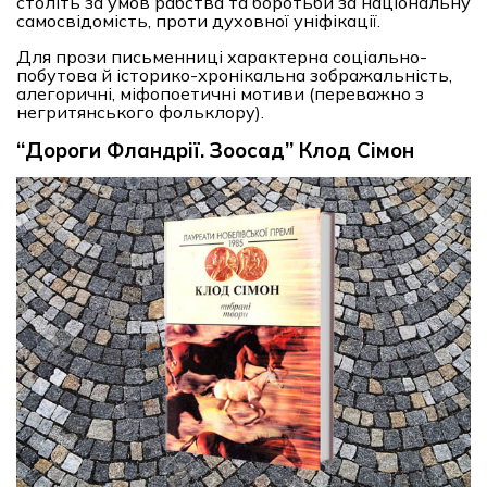
століть за умов рабства та боротьби за національну
самосвідомість, проти духовної уніфікації.
Для прози письменниці характерна соціально-
побутова й історико-хронікальна зображальність,
алегоричні, міфопоетичні мотиви (переважно з
негритянського фольклору).
“Дороги Фландрії. Зоосад” Клод Сімон