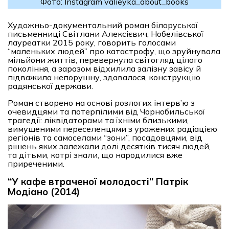
Фото: Instagram valieyka_about_books
Художньо-документальний роман білоруської
письменниці Світлани Алексієвич, Нобелівської
лауреатки 2015 року, говорить голосами
“маленьких людей” про катастрофу, що зруйнувала
мільйони життів, перевернула світогляд цілого
покоління, а заразом відхилила залізну завісу й
підважила непорушну, здавалося, конструкцію
радянської держави.
Роман створено на основі розлогих інтерв’ю з
очевидцями та потерпілими від Чорнобильської
трагедії: ліквідаторами та їхніми близькими,
вимушеними переселенцями з уражених радіацією
регіонів та самоселами “зони”, посадовцями, від
рішень яких залежали долі десятків тисяч людей,
та дітьми, котрі знали, що народилися вже
приреченими.
“У кафе втраченої молодості” Патрік
Модіано (2014)