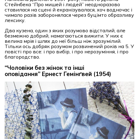
Стейнбека “Про мишей і людей” неодноразово
ставилася на сцені й екранізувалася, хоч водночас і
чимало разів заборонялася через буцімто образливу
лексику.
Два кузена, один з яких розумово відсталий, але
безмежно добрий, намагаються вижити. У них є
велика мрія і шлях до неї більш ніж зрозумілий.
Тільки ось добряк розумом розвинений років на 5. У
повісті про все: і про вибір, і про нерозуміння, і про
благородство.
“Чоловіки без жінок та інші
оповідання” Ернест Гемінґвей (1954)