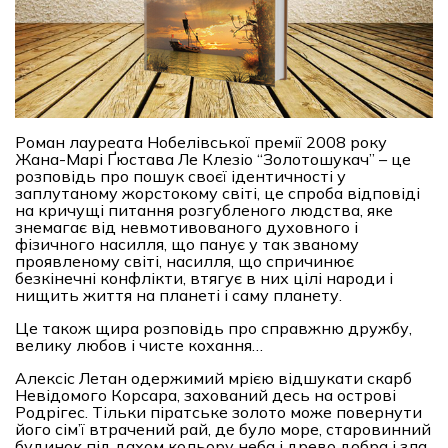
Роман лауреата Нобелівської премії 2008 року
Жана-Марі Ґюстава Ле Клезіо “Золотошукач” – це
розповідь про пошук своєї ідентичності у
заплутаному жорстокому світі, це спроба відповіді
на кричущі питання розгубленого людства, яке
знемагає від невмотивованого духовного і
фізичного насилля, що панує у так званому
проявленому світі, насилля, що спричинює
безкінечні конфлікти, втягує в них цілі народи і
нищить життя на планеті і саму планету.
Це також щира розповідь про справжню дружбу,
велику любов і чисте кохання…
Алексіс Летан одержимий мрією відшукати скарб
Невідомого Корсара, захований десь на острові
Родрігес. Тільки піратське золото може повернути
його сім’ї втрачений рай, де було море, старовинний
будинок під дахом кольору неба і древо добра і зла.