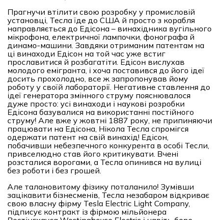
Прагнучи втілити свою розробку у промисловій
установці, Тесла їде до США й просто з корабля
направляється до Едісона – винахідника вугільного
мікрофона, електричної лампочки, фонографа й
динамо-машини. Завдяки отриманим патентам на
ці винаходи Едісон на той час уже встиг
прославитися й розбагатіти. Едісон вислухав
молодого емігранта, і хоча поставився до його ідеї
досить прохолодно, все ж запропонував йому
роботу у своїй лабораторії. Негативне ставлення до
ідеї генератора змінного струму пояснювалося
дуже просто: усі винаходи і наукові розробки
Едісона базувалися на використанні постійного
струму! Але вже у жовтні 1887 року, не припиняючи
працювати на Едісона, Нікола Тесла спромігся
одержати патент на свій винахід! Едісон,
побачивши небезпечного конкурента в особі Тесли,
привселюдно став його критикувати. Вчені
розсталися ворогами, а Тесла опинився на вулиці
без роботи і без грошей.
Але талановитому фізику поталанило! Зумівши
зацікавити бізнесменів, Тесла незабаром відкриває
свою власну фірму Tesla Electric Light Company,
підписує контракт із фірмою мільйонера