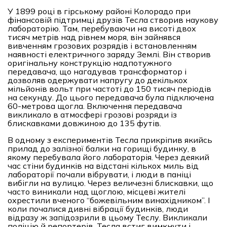
У 1899 році в гірському районі Колорадо при
фінансовій підтримці друзів Тесла створив наукову
лабораторію. Там, перебуваючи на висоті двох
тисяч метрів над рівнем моря, він зайнявся
вивченням грозових розрядів і встановленням
наявності електричного заряду Землі. Він створив
оригінальну конструкцію надпотужного
передавача, що нагадував трансформатор і
дозволяв одержувати напругу до декількох
мільйонів вольт при частоті до 150 тисяч періодів
на секунду. До цього передавача була підключена
60-метрова щогла. Включення передавача
викликало в атмосфері грозові розряди із
блискавками довжиною до 135 футів.
В одному з експериментів Тесла прикріпив якийсь
прилад до залізної балки на горищі будинку, в
якому перебувала його лабораторія. Через деякий
час стіни будинків на відстані кількох миль від
лабораторії почали вібрувати, і люди в паніці
вибігли на вулицю. Через величезні блискавки, що
часто виникали над щоглою, місцеві жителі
охрестили вченого “божевільним винахідником”. І
коли почалися дивні вібрації будинків, люди
відразу ж запідозрили в цьому Теслу. Викликали
поліцію й репортерів. Тесла встиг вимкнути і