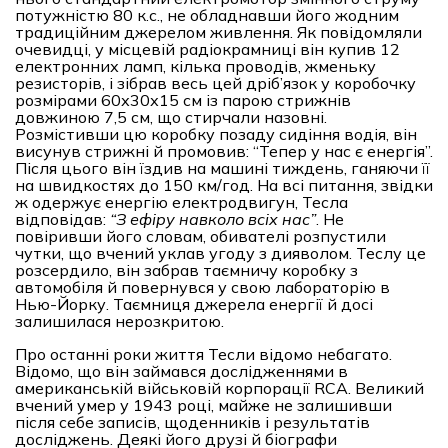
потужністю 80 к.с., не обладнавши його жодним
традиційним джерелом живлення. Як повідомляли
очевидці, у місцевій радіокрамниці він купив 12
електронних ламп, кілька проводів, жменьку
резисторів, і зібрав весь цей дріб’язок у коробочку
розмірами 60х30х15 см із парою стрижнів
довжиною 7,5 см, що стирчали назовні.
Розмістивши цю коробку позаду сидіння водія, він
висунув стрижні й промовив: “Тепер у нас є енергія”.
Після цього він їздив на машині тиждень, ганяючи її
на швидкостях до 150 км/год. На всі питання, звідки
ж одержує енергію електродвигун, Тесла
відповідав:
“
З ефіру навколо всіх нас
”
. Не
повіривши його словам, обивателі розпустили
чутки, що вчений уклав угоду з дияволом. Теслу це
розсердило, він забрав таємничу коробку з
автомобіля й повернувся у свою лабораторію в
Нью-Йорку. Таємниця джерела енергії й досі
залишилася нерозкритою.
Про останні роки життя Тесли відомо небагато.
Відомо, що він займався дослідженнями в
американській військовій корпорації RCA. Великий
вчений умер у 1943 році, майже не залишивши
після себе записів, щоденників і результатів
досліджень. Деякі його друзі й біографи