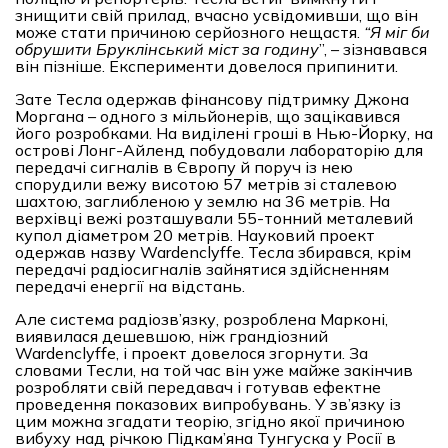
знищити свій прилад, вчасно усвідомивши, що він
може стати причиною серйозного нещастя.
“
Я міг би
обрушити Бруклінський міст за годину
”, – зізнавався
він пізніше. Експерименти довелося припинити.
Зате Тесла одержав фінансову підтримку Джона
Моргана – одного з мільйонерів, що зацікавився
його розробками. На виділені гроші в Нью-Йорку, на
острові Лонг-Айленд побудовали лабораторію для
передачі сигналів в Європу й поруч із нею
спорудили вежу висотою 57 метрів зі сталевою
шахтою, заглибленою у землю на 36 метрів. На
верхівці вежі розташували 55-тонний металевий
купол діаметром 20 метрів. Науковий проект
одержав назву Wardenclyffe. Тесла збирався, крім
передачі радіосигналів зайнятися здійсненням
передачі енергії на відстань.
Але система радіозв’язку, розроблена Марконі,
виявилася дешевшою, ніж грандіозний
Wardenclyffe, і проект довелося згорнути. За
словами Тесли, на той час він уже майже закінчив
розробляти свій передавач і готував ефектне
проведення показових випробувань. У зв’язку із
цим можна згадати теорію, згідно якої причиною
вибуху над річкою Підкам’яна Тунгуска у Росії в