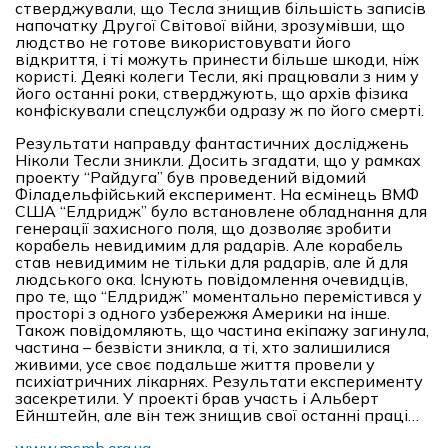
стверджували, що Тесла знищив більшість записів
напочатку Другої Світової війни, зрозумівши, що
людство не готове використовувати його
відкриття, і ті можуть принести більше шкоди, ніж
користі. Деякі колеги Тесли, які працювали з ним у
його останні роки, стверджують, що архів фізика
конфіскували спецслужби одразу ж по його смерті.
Результати направду фантастичних досліджень
Ніколи Тесли зникли. Досить згадати, що у рамках
проекту “Райдуга” був проведений відомий
Філадельфійський експеримент. На есмінець ВМФ
США “Елдридж” було встановлене обладнання для
генерації захисного поля, що дозволяє зробити
корабель невидимим для радарів. Але корабель
став невидимим не тільки для радарів, але й для
людського ока. Існують повідомлення очевидців,
про те, що “Елдридж” моментально перемістився у
просторі з одного узбережжя Америки на інше.
Також повідомляють, що частина екіпажу загинула,
частина – безвісти зникла, а ті, хто залишилися
живими, усе своє подальше життя провели у
психіатричних лікарнях. Результати експерименту
засекретили. У проекті брав участь і Альберт
Ейнштейн, але він теж знищив свої останні праці…