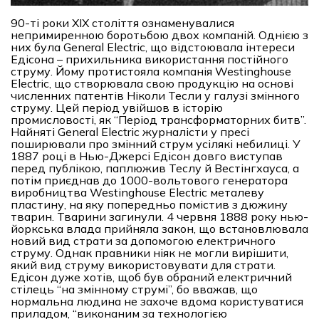
90-ті роки XIX століття ознаменувалися
непримиренною боротьбою двох компаній. Однією з
них була General Electric, що відстоювала інтереси
Едісона – прихильника використання постійного
струму. Йому протистояла компанія Westinghouse
Electric, що створювала свою продукцію на основі
численних патентів Ніколи Тесли у галузі змінного
струму. Цей період увійшов в історію
промисловості, як “Період трансформаторних битв”.
Найняті General Electric журналісти у пресі
поширювали про змінний струм усілякі небилиці. У
1887 році в Нью-Джерсі Едісон довго виступав
перед публікою, паплюжив Теслу й Вестінгхауса, а
потім приєднав до 1000-вольтового генератора
виробництва Westinghouse Electric металеву
пластину, на яку попередньо помістив з дюжину
тварин. Тварини загинули. 4 червня 1888 року нью-
йоркська влада прийняла закон, що встановлювала
новий вид страти за допомогою електричного
струму. Однак правники ніяк не могли вирішити,
який вид струму використовувати для страти.
Едісон дуже хотів, щоб був обраний електричний
стілець “на змінному струмі”, бо вважав, що
нормальна людина не захоче вдома користуватися
приладом, “виконаним за технологією