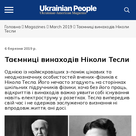
Головна
Magazines
March 2019
Таємниці винаходів Ніколи
Тесли
6 березня 2019 р.
Таємниці винаходів Ніколи Тесли
Однією із найяскравіших з-поміж цікавих та
неоднозначних особистостей вчених-фізиків є
Нікола Тесла. Його нечасто згадують на сторінках
шкільних підручників фізики, хоча без його праць,
відкриттів і винаходів важко уявити собі існування
навіть електроструму у розетках. Тесла випередив
свій час і не одержав заслуженого визнання ні
впродовж життя, ані досі.