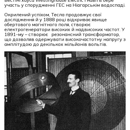
Вестінгхауса Westinghouse Electric і навіть бере
участь у спорудженні ГЕС на Ніагарськім водоспаді.
Окрилений успіхом, Тесла продовжує свої
дослідження й у 1888 році відкриває явище
обертового магнітного поля, створює
електрогенератори високих й надвисоких частот. У
1891-му – створює резонансний трансформатор,
що дозволяв одержувати високочастотну напругу з
амплітудою до декількох мільйонів вольтів.