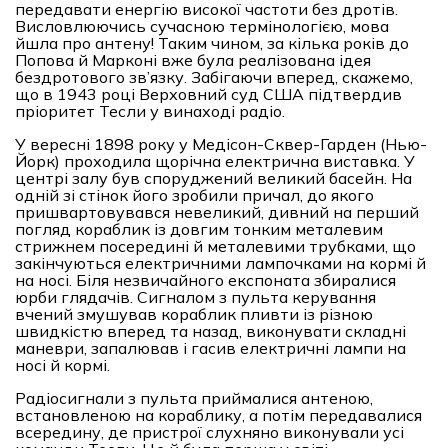
передавати енергію високої частоти без дротів.
Висловлюючись сучасною термінологією, мова
йшла про антену! Таким чином, за кілька років до
Попова й Марконі вже була реалізована ідея
бездротового зв’язку. Забігаючи вперед, скажемо,
що в 1943 році Верховний суд США підтвердив
пріоритет Тесли у винаході радіо.
У вересні 1898 року у Медісон-Сквер-Гарден (Нью-
Йорк) проходила щорічна електрична виставка. У
центрі залу був споруджений великий басейн. На
одній зі стінок його зробили причал, до якого
пришвартовувався невеликий, дивний на перший
погляд кораблик із довгим тонким металевим
стрижнем посередині й металевими трубками, що
закінчуються електричними лампочками на кормі й
на носі. Біля незвичайного експоната збиралися
юрби глядачів. Сигналом з пульта керування
вчений змушував кораблик пливти із різною
швидкістю вперед та назад, виконувати складні
маневри, запалював і гасив електричні лампи на
носі й кормі.
Радіосигнали з пульта приймалися антеною,
встановленою на кораблику, а потім передавалися
всередину, де пристрої слухняно виконували усі