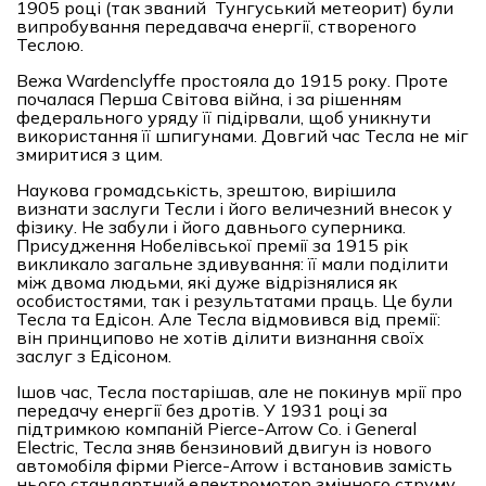
1905 році (так званий Тунгуський метеорит) були
випробування передавача енергії, створеного
Теслою.
Вежа Wardenclyffe простояла до 1915 року. Проте
почалася Перша Світова війна, і за рішенням
федерального уряду її підірвали, щоб уникнути
використання її шпигунами. Довгий час Тесла не міг
змиритися з цим.
Наукова громадськість, зрештою, вирішила
визнати заслуги Тесли і його величезний внесок у
фізику. Не забули і його давнього суперника.
Присудження Нобелівської премії за 1915 рік
викликало загальне здивування: її мали поділити
між двома людьми, які дуже відрізнялися як
особистостями, так і результатами праць. Це були
Тесла та Едісон. Але Тесла відмовився від премії:
він принципово не хотів ділити визнання своїх
заслуг з Едісоном.
Ішов час, Тесла постарішав, але не покинув мрії про
передачу енергії без дротів. У 1931 році за
підтримкою компаній Pierce-Arrow Co. і General
Electric, Тесла зняв бензиновий двигун із нового
автомобіля фірми Pierce-Arrow і встановив замість
нього стандартний електромотор змінного струму