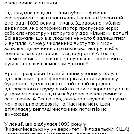
електричного стільця”.
Відповіддю на ці дії стали публічні фізичні
експерименти, які влаштував Тесла на Всесвітній
виставці 1893 року в Чикаго. Здивована публіка
дивилася, як експериментатор пропускав через
себе електрострум напругою у два мільйони вольт!
Всі вважали, що від людини не мало б залишитися
й вугілля. Адже у численних виступах Едісон
заявляв, що змінний струм високої напруги вб’є
кожного, хто доторкнеться до дротів! А Тесла,
посміхаючись, стояв перед публікою, тримаючи в
руках… палаючі лампочки Едісона!!!
Врешті розробки Тесли й інших учених у галузі
однофазних трансформаторів відкрили дорогу
будівництву електростанцій і ліній передач
однофазного струму, який почали використовувати
у промисловості та для побутового електричного
освітлення. А Тесла продовжував наукові пошуки з
маніакальною завзятістю. Частина його ідей
втілилася у вигляді численних патентів на
винаходи.
У лекції, що відбулася 1893 року у
Франкліновському університеті (Філадельфія, США)
Тесла заявив про можливість практичного