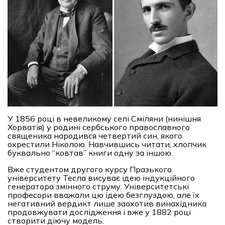
У 1856 році в невеликому селі Сміляни (нинішня
Хорватія) у родині сербського православного
священика народився четвертий син, якого
охрестили Ніколою. Навчившись читати, хлопчик
буквально “ковтав” книги одну за іншою.
Вже студентом другого курсу Празького
університету Тесла висуває ідею індукційного
генератора змінного струму. Університетські
професори вважали цю ідею безглуздою, але їх
негативний вердикт лише заохотив винахідника
продовжувати дослідження і вже у 1882 році
створити діючу модель.