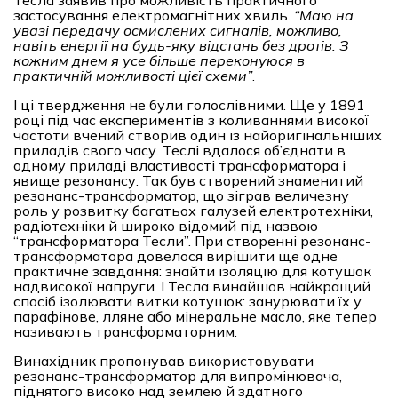
застосування електромагнітних хвиль.
“
Маю на
увазі передачу осмислених сигналів, можливо,
навіть енергії на будь-яку відстань без дротів. З
кожним днем я усе більше переконуюся в
практичній можливості цієї схеми
”
.
І ці твердження не були голослівними. Ще у 1891
році під час експериментів з коливаннями високої
частоти вчений створив один із найоригінальніших
приладів свого часу. Теслі вдалося об’єднати в
одному приладі властивості трансформатора і
явище резонансу. Так був створений знаменитий
резонанс-трансформатор, що зіграв величезну
роль у розвитку багатьох галузей електротехніки,
радіотехніки й широко відомий під назвою
“трансформатора Тесли”. При створенні резонанс-
трансформатора довелося вирішити ще одне
практичне завдання: знайти ізоляцію для котушок
надвисокої напруги. І Тесла винайшов найкращий
спосіб ізолювати витки котушок: занурювати їх у
парафінове, лляне або мінеральне масло, яке тепер
називають трансформаторним.
Винахідник пропонував використовувати
резонанс-трансформатор для випромінювача,
піднятого високо над землею й здатного