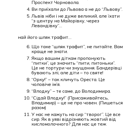
Проспект Чорновола.
Ви приїхали до Львова а не до “Львову”.
Львів ніби і не дуже великий, але їхати
“з центру на Майорівку, через
Левандівку”…
най його шляк трафит…
Що таке “шляк трафит”, не питайте. Вам
краще не знати.
Якщо вашим діткам пропонують
“питки”, це значить “пити, питоньки”.
Це не тортури чи знущання. Бандерівці
бувають злі, але діти – то святе!
“Орку!” – так кличуть Ореста. Це
чоловіче ім’я.
“Влодку” – те саме, до Володимира.
“Сідай Влодку!” (Присаживайтесь,
Владимир) – це не про човен. (Пишеться
разом)
У нас не кажуть на сир “творог”. Це все
сир. Як в уяві відрізняють жовтий від
кисломолочного? Для нас це теж