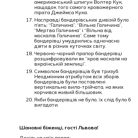
американський шпигун Волтер Кук,
нащадок того самого кровожерного
пірата Джеймса Кука.
Насправді бандерівських дивізій було
п’ять: “Галичина”, “Вільна Галичина”,
“Мертва Галичина” і “Вільна від
москалів Галичина”. Саме тому
бандерівці умудрились одночасно
діяти в різних куточках світу.
Червоно-чорний прапор бандерівці
розшифровували як “кров москаля на
вкраїнській землиці”.
Символом бандерівців був тризуб.
Неодмінним атрибутом всіх зборів
бандерівців були поставлені
вертикально вила-трійчата, на яких
корчився живий більшовик.
Якби бандерівців не було, їх слід було б
вигадати.
Шановні біженці, гості Львова!
Декілька моїх порад: