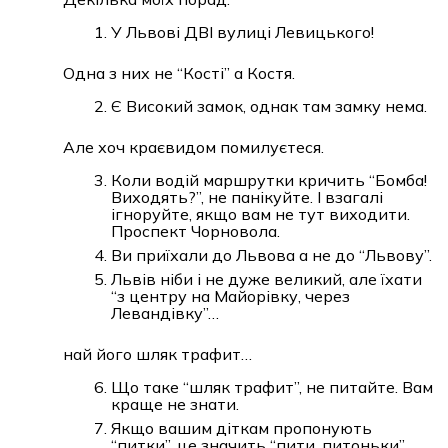
У Львові ДВІ вулиці Левицького!
Одна з них не “Кості” а Костя.
Є Високий замок, однак там замку нема.
Але хоч краєвидом помилуєтеся.
Коли водій маршрутки кричить “Бомба!
Виходять?”, не панікуйте. І взагалі
ігноруйте, якщо вам не тут виходити.
Проспект Чорновола.
Ви приїхали до Львова а не до “Львову”.
Львів ніби і не дуже великий, але їхати
“з центру на Майорівку, через
Левандівку”…
най його шляк трафит…
Що таке “шляк трафит”, не питайте. Вам
краще не знати.
Якщо вашим діткам пропонують
“питки”, це значить “пити, питоньки”.