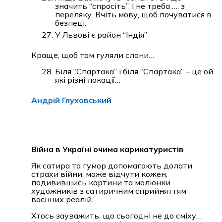
значить “спросіть”. І не треба …. з
переляку. Вчіть мову, щоб почуватися в
безпеці.
У Львові є район “Індія”
Краще, щоб там гуляли слони…
Біля “Спартака” і біля “Спартака” – це ой
які різні локації…
Андрій Глуховський
Війна в Україні очима карикатуристів
Як сатира та гумор допомагають долати
страхи війни, може відчути кожен,
подивившись картини та малюнки
художників з сатиричним сприйняттям
воєнних реалій.
Хтось зауважить, що сьогодні не до сміху…