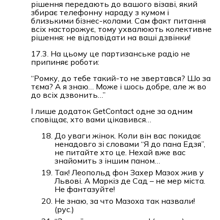
рішення передають до вашого візаві, який
збирає телефонну нараду з кумом і
близькими бізнес-колами. Сам факт питання
всіх насторожує, тому ухвалюють колективне
рішення: не відповідати на ваші дзвінки!
17.3. На цьому це партизанське радіо не
припиняє роботи:
“Ромку, до тебе такий-то не звертався? Шо за
тєма? А я знаю… Може і шось добре, але ж во
до всіх дзвонить…”
І лише додаток GetContact одне за одним
сповіщає, хто вами цікавився…
До уваги жінок. Коли він вас покидає
ненадовго зі словами “Я до пана Едзя”,
не питайте хто це. Нехай вже вас
знайомить з іншим паном…
Так! Леопольд фон Захер Мазох жив у
Львові. А Маркіз де Сад – не мер міста.
Не фантазуйте!
Не знаю, за что Мазоха так назвали!
(рус.)