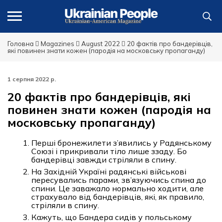
Головна
Magazines
August 2022
20 фактів про бандерівців,
які повинен знати кожен (пародія на московську пропаганду)
1 серпня 2022 р.
20 фактів про бандерівців, які
повинен знати кожен (пародія на
московську пропаганду)
Перші бронежилети з’явились у Радянському
Союзі і прикривали тіло лише ззаду. Бо
бандерівці завжди стріляли в спину.
На Західній Україні радянські військові
пересувались парами, зв’язуючись спина до
спини. Це заважало нормально ходити, але
страхувало від бандерівців, які, як правило,
стріляли в спину.
Кажуть, що Бандера сидів у польському