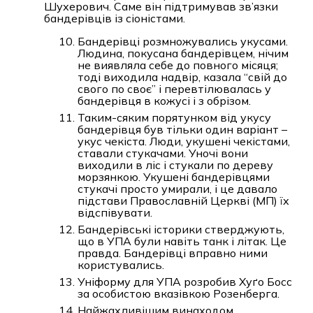
Шухерович. Саме він підтримував зв’язки
бандерівців із сіоністами.
Бандерівці розмножувались укусами.
Людина, покусана бандерівцем, нічим
не виявляла себе до повного місяця;
тоді виходила надвір, казала “свій до
свого по своє” і перевтілювалась у
бандерівця в кожусі і з обрізом.
Таким-сяким порятунком від укусу
бандерівця був тільки один варіант –
укус чекіста. Люди, укушені чекістами,
ставали стукачами. Уночі вони
виходили в ліс і стукали по дереву
морзянкою. Укушені бандерівцями
стукачі просто умирали, і це давало
підстави Православній Церкві (МП) їх
відспівувати.
Бандерівські історики стверджують,
що в УПА були навіть танк і літак. Це
правда. Бандерівці вправно ними
користувались.
Уніформу для УПА розробив Хуґо Босс
за особистою вказівкою Розенберга.
Найжахливішим винаходом