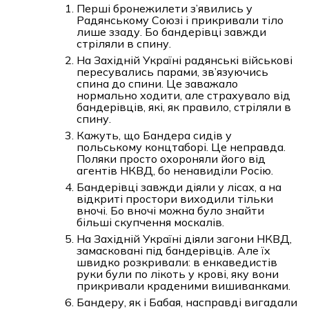
Перші бронежилети з’явились у
Радянському Союзі і прикривали тіло
лише ззаду. Бо бандерівці завжди
стріляли в спину.
На Західній Україні радянські військові
пересувались парами, зв’язуючись
спина до спини. Це заважало
нормально ходити, але страхувало від
бандерівців, які, як правило, стріляли в
спину.
Кажуть, що Бандера сидів у
польському концтаборі. Це неправда.
Поляки просто охороняли його від
агентів НКВД, бо ненавиділи Росію.
Бандерівці завжди діяли у лісах, а на
відкриті простори виходили тільки
вночі. Бо вночі можна було знайти
більші скупчення москалів.
На Західній Україні діяли загони НКВД,
замасковані під бандерівців. Але їх
швидко розкривали: в енкаведистів
руки були по лікоть у крові, яку вони
прикривали краденими вишиванками.
Бандеру, як і Бабая, насправді вигадали