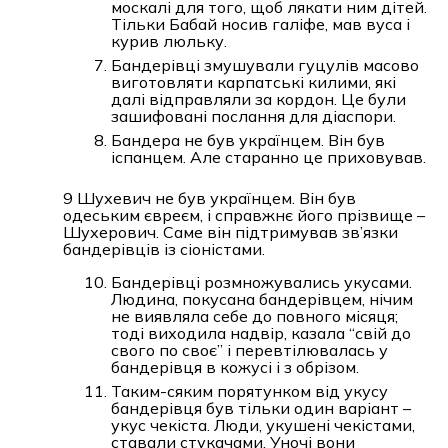
москалі для того, щоб лякати ним дітей.
Тільки Бабай носив галіфе, мав вуса і
курив люльку.
Бандерівці змушували гуцулів масово
виготовляти карпатські килими, які
далі відправляли за кордон. Це були
зашифовані послання для діаспори.
Бандера не був українцем. Він був
іспанцем. Але старанно це приховував.
9 Шухевич не був українцем. Він був
одеським євреєм, і справжнє його прізвище –
Шухерович. Саме він підтримував зв’язки
бандерівців із сіоністами.
Бандерівці розмножувались укусами.
Людина, покусана бандерівцем, нічим
не виявляла себе до повного місяця;
тоді виходила надвір, казала “свій до
свого по своє” і перевтілювалась у
бандерівця в кожусі і з обрізом.
Таким-сяким порятунком від укусу
бандерівця був тільки один варіант –
укус чекіста. Люди, укушені чекістами,
ставали стукачами. Уночі вони