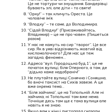
Це не тортури чи знущання. Бандерівці
бувають злі, але діти – то святе!
“Орку!” – так кличуть Ореста. Це
чоловіче ім’я.
“Влодку” – те саме, до Володимира.
“Сідай Влодку!” (Присаживайтесь,
Владимир) – це не про човен. (Пишеться
разом)
У нас не кажуть на сир “творог”. Це все
сир. Як в уяві відрізняють жовтий від
кисломолочного? Для нас це теж
загадка, феномен…
Адреса “вул. Городоцька буд.1”, це не
початок вулиці, біля Оперного, а там, де
“дідько каже надобраніч!”
Не плутайте вулиці Сонячна і Соняшна,
бо вночі таксист на Сихів завезе. А це
вже окрема тема…
“Біля зайчика”, це на Топольній. Але ні
зайчика, ні Топольної там вже нема.
Точніше десь там ще є така вулиця але
навіть я не знаю.
Якщо вам у кінці листопада сказали