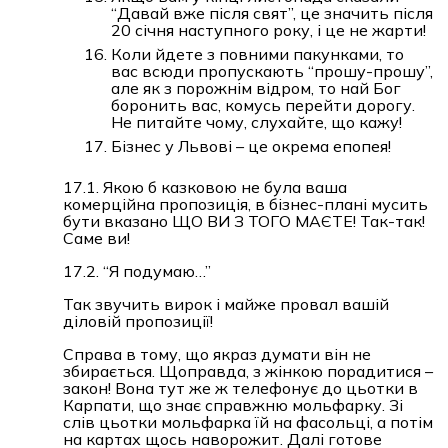
“Давай вже після свят”, це значить після
20 січня наступного року, і це не жарти!
Коли йдете з повними пакунками, то
вас всюди пропускають “прошу-прошу”,
але як з порожнім відром, то най Бог
боронить вас, комусь перейти дорогу.
Не питайте чому, слухайте, що кажу!
Бізнес у Львові – це окрема епопея!
17.1. Якою б казковою не була ваша
комерційна пропозиція, в бізнес-плані мусить
бути вказано ЩО ВИ З ТОГО МАЄТЕ! Так-так!
Саме ви!
17.2. “Я подумаю…”
Так звучить вирок і майже провал вашій
діловій пропозиції!
Справа в тому, що якраз думати він не
збирається. Щоправда, з жінкою порадитися –
закон! Вона тут же ж телефонує до цьотки в
Карпати, що знає справжню мольфарку. Зі
слів цьотки мольфарка їй на фасольці, а потім
на картах щось наворожит. Далі готове