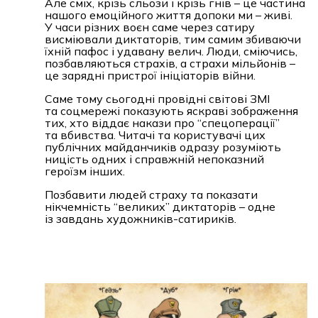
Але сміх, крізь сльози і крізь гнів – це частина
нашого емоційного життя допоки ми – живі.
У часи різних воєн саме через сатиру
висміювали диктаторів, тим самим збиваючи
їхній пафос і удавану велич. Люди, сміючись,
позбавляються страхів, а страхи мільйонів –
це зарядні пристрої ініціаторів війни.
Саме тому сьогодні провідні світові ЗМІ
та соцмережі показують яскраві зображення
тих, хто віддає накази про “спецоперації”
та вбивства. Читачі та користувачі цих
публічних майданчиків одразу розуміють
ницість одних і справжній непоказний
героїзм інших.
Позбавити людей страху та показати
нікчемність “великих” диктаторів – одне
із завдань художників-сатириків.