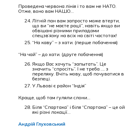
Проведена червона лінія і то вам не НАТО.
Отже, воно вам НАШО…
Літній пан вам запросто може втерти,
що ви “не маєте рації”, навіть якщо ви
обвішані різними приладами
спецзв’язку на всіх на світі частотах!
“На каву” – з хати. (перше побачення)
“На чай” – до хати. (друге побачення)
Якщо Вас хочуть “запытать”. Це
значить “спросіть”. І не треба …. з
переляку. Вчіть мову, щоб почуватися в
безпеці.
У Львові є район “Індія”
Краще, щоб там гуляли слони…
Біля “Спартака” і біля “Спартака” – це ой
які різні локації…
Андрій Глуховський