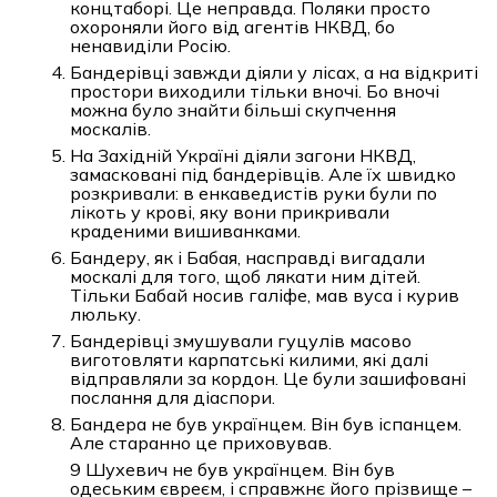
концтаборі. Це неправда. Поляки просто
охороняли його від агентів НКВД, бо
ненавиділи Росію.
Бандерівці завжди діяли у лісах, а на відкриті
простори виходили тільки вночі. Бо вночі
можна було знайти більші скупчення
москалів.
На Західній Україні діяли загони НКВД,
замасковані під бандерівців. Але їх швидко
розкривали: в енкаведистів руки були по
лікоть у крові, яку вони прикривали
краденими вишиванками.
Бандеру, як і Бабая, насправді вигадали
москалі для того, щоб лякати ним дітей.
Тільки Бабай носив галіфе, мав вуса і курив
люльку.
Бандерівці змушували гуцулів масово
виготовляти карпатські килими, які далі
відправляли за кордон. Це були зашифовані
послання для діаспори.
Бандера не був українцем. Він був іспанцем.
Але старанно це приховував.
9 Шухевич не був українцем. Він був
одеським євреєм, і справжнє його прізвище –