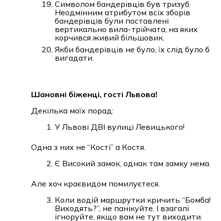
Символом бандерівців був тризуб.
Неодмінним атрибутом всіх зборів
бандерівців були поставлені
вертикально вила-трійчата, на яких
корчився живий більшовик.
Якби бандерівців не було, їх слід було б
вигадати.
Шановні біженці, гості Львова!
Декілька моїх порад:
У Львові ДВІ вулиці Левицького!
Одна з них не “Кості” а Костя.
Є Високий замок, однак там замку нема.
Але хоч краєвидом помилуєтеся.
Коли водій маршрутки кричить “Бомба!
Виходять?”, не панікуйте. І взагалі
ігноруйте, якщо вам не тут виходити.