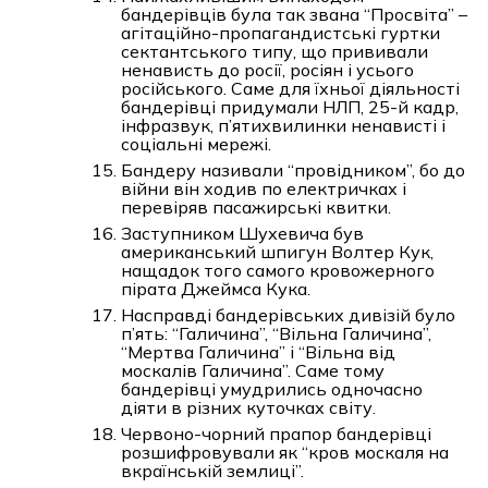
бандерівців була так звана “Просвіта” –
агітаційно-пропагандистські гуртки
сектантського типу, що прививали
ненависть до росії, росіян і усього
російського. Саме для їхньої діяльності
бандерівці придумали НЛП, 25-й кадр,
інфразвук, п’ятихвилинки ненависті і
соціальні мережі.
Бандеру називали “провідником”, бо до
війни він ходив по електричках і
перевіряв пасажирські квитки.
Заступником Шухевича був
американський шпигун Волтер Кук,
нащадок того самого кровожерного
пірата Джеймса Кука.
Насправді бандерівських дивізій було
п’ять: “Галичина”, “Вільна Галичина”,
“Мертва Галичина” і “Вільна від
москалів Галичина”. Саме тому
бандерівці умудрились одночасно
діяти в різних куточках світу.
Червоно-чорний прапор бандерівці
розшифровували як “кров москаля на
вкраїнській землиці”.