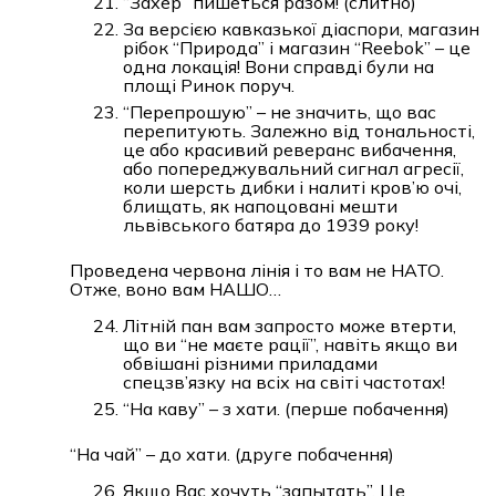
“Захер” пишеться разом! (слитно)
За версією кавказької діаспори, магазин
рібок “Природа” і магазин “Reebok” – це
одна локація! Вони справді були на
площі Ринок поруч.
“Перепрошую” – не значить, що вас
перепитують. Залежно від тональності,
це або красивий реверанс вибачення,
або попереджувальний сигнал агресії,
коли шерсть дибки і налиті кров’ю очі,
блищать, як напоцовані мешти
львівського батяра до 1939 року!
Проведена червона лінія і то вам не НАТО.
Отже, воно вам НАШО…
Літній пан вам запросто може втерти,
що ви “не маєте рації”, навіть якщо ви
обвішані різними приладами
спецзв’язку на всіх на світі частотах!
“На каву” – з хати. (перше побачення)
“На чай” – до хати. (друге побачення)
Якщо Вас хочуть “запытать”. Це