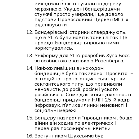
виходили в ліс і стукали по дереву
морзянкою. Укушені бандерівцями
стукачі просто умирали, і це давало
підстави Православній Церкві (МП) їх
відспівувати.
Бандерівські історики стверджують,
що в УПА були навіть танк і літак. Це
правда. Бандерівці вправно ними
користувались.
Уніформу для УПА розробив Хуґо Босс
за особистою вказівкою Розенберга.
Найжахливішим винаходом
бандерівців була так звана “Просвіта” –
агітаційно-пропагандистські гуртки
сектантського типу, що прививали
ненависть до росії, росіян і усього
російського. Саме для їхньої діяльності
бандерівці придумали НЛП, 25-й кадр,
інфразвук, п’ятихвилинки ненависті і
соціальні мережі.
Бандеру називали “провідником”, бо до
війни він ходив по електричках і
перевіряв пасажирські квитки.
Заступником Шухевича був