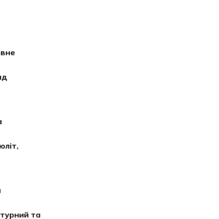
ивне
яд
а
юліт,
а
птурний та