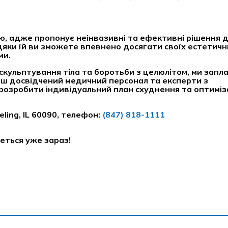
ю, адже пропонує неінвазивні та ефективні рішення 
дяки їй ви зможете впевнено досягати своїх естетични
ми.
і скульптування тіла та боротьби з целюлітом, ми запл
аш досвідчений медичний персонал та експерти з
озробити індивідуальний план схуднення та оптимізац
ling, IL 60090, телефон:
(847) 818-1111
еться уже зараз!