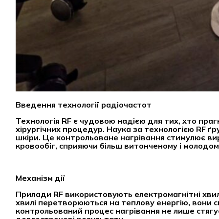
Введення технології радіочастот
Технологія RF є чудовою надією для тих, хто праг
хірургічних процедур. Наука за технологією RF ґр
шкіри. Це контрольоване нагрівання стимулює вир
кровообіг, сприяючи більш витонченому і молодом
Механізм дії
Прилади RF використовують електромагнітні хвилі
хвилі перетворюються на теплову енергію, вони с
контрольований процес нагрівання не лише стягує
довгострокові результати.