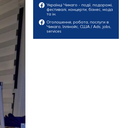
Українці Чикаго - події, подорожі,
фестивалі, концерти, бізнес, мода
та ін.
Оголошення, робота, послуги в
Чикаго, Іллінойс, США / Ads, jobs,
services