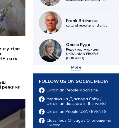
Frank Brichetto
cultural reporter and critic
Ольга Руда
нгу тіла
Редактор журналу
о
UKRAINIAN PEOPLE
F та їх
(CHICAGO)
More
FOLLOW US ON SOCIAL MEDIA
льш
ні режими
Ukrainian People Magazine
Українська Діаспора Світу /
Ukrainian diaspora in the world
Ukrainian People USA / EVENTS
Classifieds Chicago / Оголошення
Чикаго