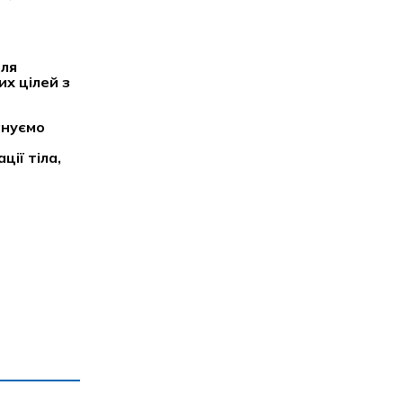
для
х цілей з
ануємо
ії тіла,