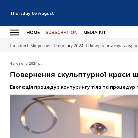
Thursday
06
August
HOME
SUBSCRPTION
MEDIA KIT
Головна
Magazines
February 2024
Повернення cкульптурно
4 лютого 2024 р.
Повернення cкульптурної краси 
Еволюція процедур контурингу тіла та процедур 