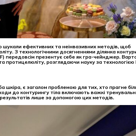
но шукали ефективних та неінвазивних методів, щоб
юліту. З технологічними досягненнями ділянка контури
RF) передовсім презентує себе як гра-чейнджер. Варт
та протицелюліту, розглядаючи науку за технологією R
ба шкіра, є загалом проблемою для тих, хто прагне бі
дходи до контурингу тіла включають важкі тренуваль
 результатів лише за допомогою цих методів.