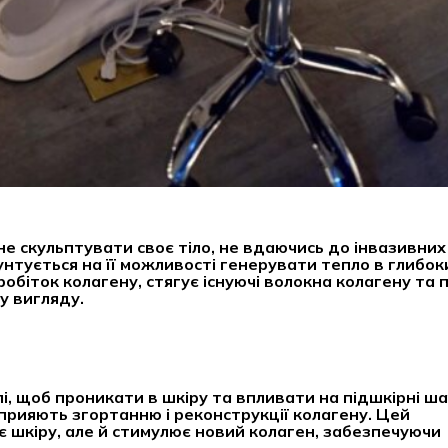
не скульптувати своє тіло, не вдаючись до інвазивних
унтується на її можливості генерувати тепло в глибо
обіток колагену, стягує існуючі волокна колагену та
у вигляду.
, щоб проникати в шкіру та впливати на підшкірні ша
прияють згортанню і реконструкції колагену. Цей
 шкіру, але й стимулює новий колаген, забезпечуючи