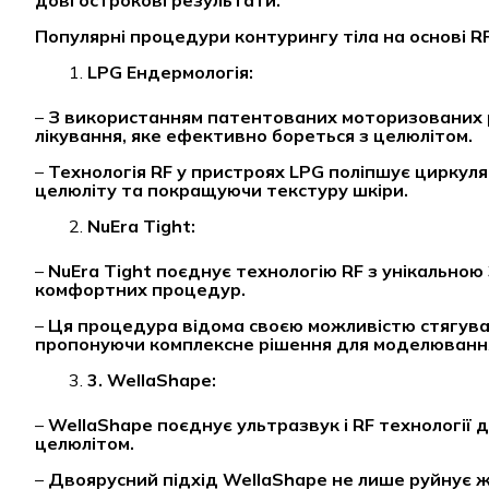
Популярні процедури контурингу тіла на основі RF
LPG Ендермологія:
–
З використанням патентованих моторизованих р
лікування, яке ефективно бореться з целюлітом.
–
Технологія RF у пристроях LPG поліпшує циркул
целюліту та покращуючи текстуру шкіри.
NuEra Tight:
–
NuEra Tight поєднує технологію RF з унікально
комфортних процедур.
–
Ця процедура відома своєю можливістю стягуват
пропонуючи комплексне рішення для моделювання
3
. WellaShape
:
–
WellaShape поєднує ультразвук і RF технології 
целюлітом.
–
Двоярусний підхід WellaShape не лише руйнує жи