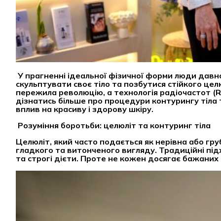
У прагненні ідеальної фізичної форми люди дав
скульптувати своє тіло та позбутися стійкого цел
пережила революцію, а технологія радіочастот (
дізнатись більше про процедури контурингу тіла 
вплив на красиву і здорову шкіру.
Розуміння боротьби: целюліт та контуринг тіла
Целюліт, який часто подається як нерівна або гру
гладкого та витонченого вигляду. Традиційні пі
та строгі дієти. Проте не кожен досягає бажаних