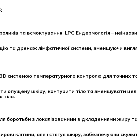
:
оликів та всмоктування, LPG Ендермологія
–
неінваз
яцію та дренаж лімфатичної системи, зменшуючи вигл
ю 3D системою температурного контролю для точних т
и опущену шкіру, контурити тіло та зменшувати цел
 тіла.
для боротьби з локалізованими відкладеннями жиру т
рові клітини, але і стягує шкіру, забезпечуючи скуль