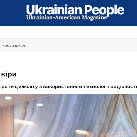
ї краси шкіри
шкіри
проти целюліту з використанням технології радіочаст