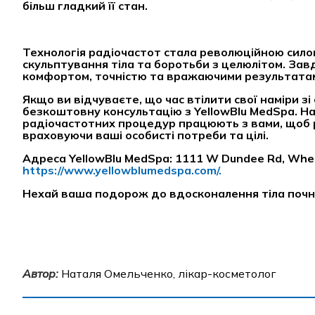
більш гладкий її стан.
Технологія радіочастот стала революційною сило
скульптування тіла та боротьби з целюлітом. Зав
комфортом, точністю та вражаючими результата
Якщо ви відчуваєте, що час втілити свої наміри з
безкоштовну консультацію з YellowBlu MedSpa. Н
радіочастотних процедур працюють з вами, щоб р
враховуючи ваші особисті потреби та цілі.
Адреса YellowBlu MedSpa: 1111 W Dundee Rd, Whee
https://www.yellowblumedspa.com/.
Нехай ваша подорож до вдосконалення тіла почн
Автор:
Наталя Омельченко, лікар-косметолог